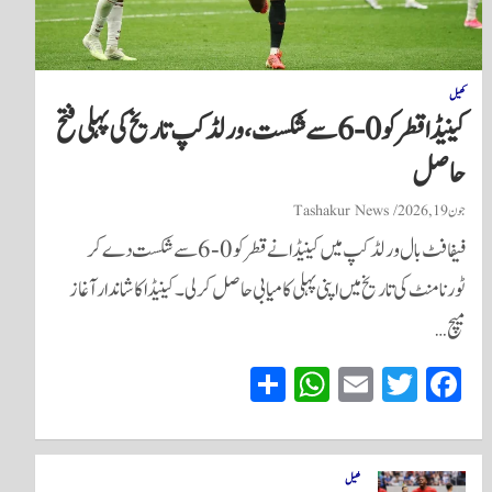
کھیل
کینیڈا قطر کو 0-6 سے شکست، ورلڈ کپ تاریخ کی پہلی فتح
حاصل
جون 19, 2026
Tashakur News
فیفا فٹ بال ورلڈ کپ میں کینیڈا نے قطر کو 0-6 سے شکست دے کر
ٹورنامنٹ کی تاریخ میں اپنی پہلی کامیابی حاصل کر لی۔ کینیڈا کا شاندار آغاز
میچ…
S
W
E
T
Fa
ha
ha
m
wi
ce
re
ts
ail
tte
bo
A
r
ok
کھیل