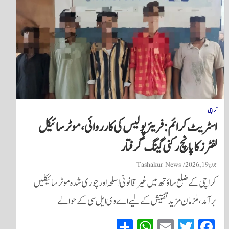
کراچی
اسٹریٹ کرائم: فریئر پولیس کی کارروائی، موٹر سائیکل
لفٹرز کا پانچ رکنی گینگ گرفتار
جون 19, 2026
Tashakur News
کراچی کے ضلع ساؤتھ میں غیر قانونی اسلحہ اور چوری شدہ موٹر سائیکلیں
برآمد، ملزمان مزید تفتیش کے لیے اے وی ایل سی کے حوالے
S
W
E
T
Fa