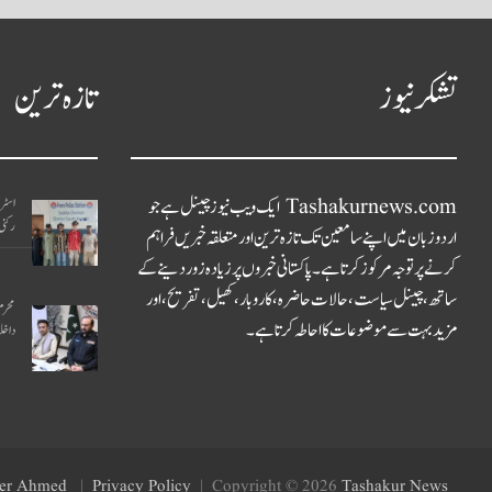
تشکر نیوز
تازہ ترین
Tashakurnews.com ایک ویب نیوز چینل ہے جو
اسٹری
رکنی
اردو زبان میں اپنے سامعین تک تازہ ترین اور متعلقہ خبریں فراہم
کرنے پر توجہ مرکوز کرتا ہے۔ پاکستانی خبروں پر زیادہ زور دینے کے
ساتھ، چینل سیاست، حالات حاضرہ، کاروبار، کھیل، تفریح، اور
محرم
مزید بہت سے موضوعات کا احاطہ کرتا ہے۔
داخل
er Ahmed
Privacy Policy
Copyright © 2026
Tashakur News