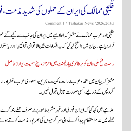
خلیجی ممالک کی ایران کے حملوں کی شدید مذمت، فو
مارچ 26, 2026
Tashakur News
1 Comment
خلیجی اور عرب ممالک نے مشترکہ اعلامیے میں ایران کی جانب سے کیے گئے ح
قرار دیا ہے۔ بیان میں واضح کیا گیا کہ یہ اقدامات بین الاقوامی قوانین اور ریا
راحت فتح علی خان کو برطانوی پارلیمنٹ میں اعزاز، بیٹے سمیت ایوارڈ حاصل
مشترکہ بیان میں
متحدہ عرب امارات
،
کویت
،
بحرین
،
سعودی عرب
،
قطر
اور
ار
گروپس کے ذریعے، کسی صورت قابل قبول نہیں۔
اعلامیے میں کہا گیا کہ ایران فوری اور غیر مشروط طور پر نہ صرف حملے بند کر
خطے میں عدم استحکام پیدا کرنے والی سرگرمیوں کی بھرپور مذمت کرتے ہوئے خبر