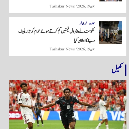
جون 19, 2026
Tashakur News
تجارت
فوری خبر
حکومت نے پیٹرول قیمتیں کم کرتے ہوئے عوام کو بڑا ریلیف
دینے کا اعلان کیا
جون 19, 2026
Tashakur News
کھیل