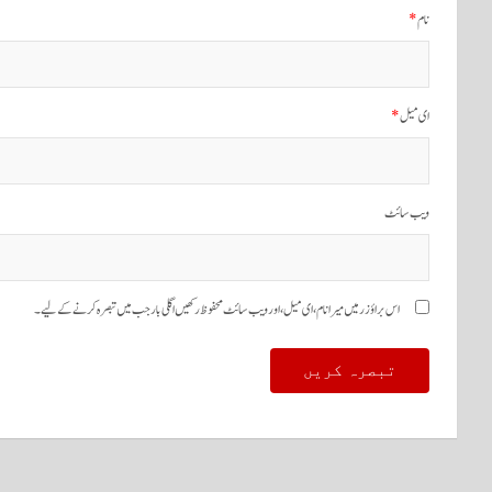
نام
*
ای میل
*
ویب‌ سائٹ
اس براؤزر میں میرا نام، ای میل، اور ویب سائٹ محفوظ رکھیں اگلی بار جب میں تبصرہ کرنے کےلیے۔