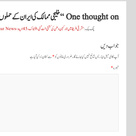
One thought on “
خلیجی ممالک کی ایران کے حملوں
پنگ بیک:
مشرقی افریقا میں تارکین وطن کی کشتی الٹ گئی، 9 ہلاک، 45 لاپتہ - Tashakur News
جواب دیں
آپ کا ای میل ایڈریس شائع نہیں کیا جائے گا۔
ضروری خانوں کو
*
سے نشان زد کیا گیا ہے
تبصرہ
*