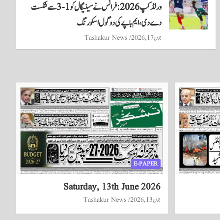
ورلڈ کپ 2026: فرانس نے سینیگال کو 1-3 سے شکست
دے دی، ایم باپے کی دو گول اسکورنگ
جون 17, 2026
Tashakur News
E-PAPER
Saturday, 13th June 2026
جون 13, 2026
Tashakur News