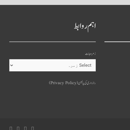
اہم روابط
زمرہ جات
o
u
رازداری کی پالیسی (Privacy Policy)