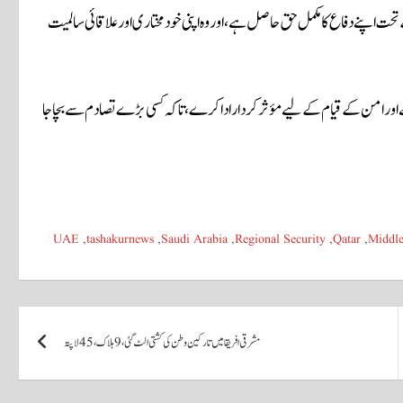
رٹر کے آرٹیکل 51 کے تحت اپنے دفاع کا مکمل حق حاصل ہے، اور وہ اپنی خودمختاری اور علاقائی سالمیت
ے اور امن کے قیام کے لیے مؤثر کردار ادا کرے، تاکہ کسی بڑے تصادم سے بچا جا
UAE
,
tashakurnews
,
Saudi Arabia
,
Regional Security
,
Qatar
,
Middle
مشرقی افریقا میں تارکین وطن کی کشتی الٹ گئی، 9 ہلاک، 45 لاپتہ