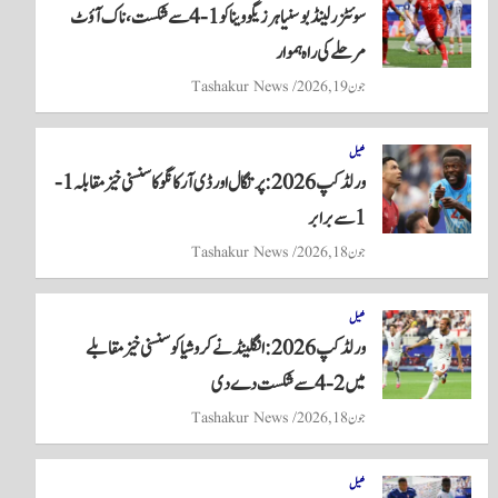
سوئٹزرلینڈ بوسنیا ہرزیگووینا کو 1-4 سے شکست، ناک آؤٹ
pp
مرحلے کی راہ ہموار
جون 19, 2026
Tashakur News
کھیل
ورلڈ کپ 2026: پرتگال اور ڈی آر کانگو کا سنسنی خیز مقابلہ 1-
1 سے برابر
جون 18, 2026
Tashakur News
کھیل
ورلڈ کپ 2026: انگلینڈ نے کروشیا کو سنسنی خیز مقابلے
میں 2-4 سے شکست دے دی
جون 18, 2026
Tashakur News
کھیل