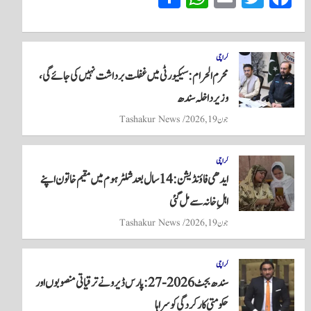
ha
ha
m
wi
ce
re
ts
ail
tte
bo
A
r
ok
کراچی
محرم الحرام: سیکیورٹی میں غفلت برداشت نہیں کی جائے گی،
pp
وزیر داخلہ سندھ
جون 19, 2026
Tashakur News
کراچی
ایدھی فاؤنڈیشن: 14 سال بعد شلٹر ہوم میں مقیم خاتون اپنے
اہلِ خانہ سے مل گئی
جون 19, 2026
Tashakur News
کراچی
سندھ بجٹ 2026-27: پارس ڈیرو نے ترقیاتی منصوبوں اور
حکومتی کارکردگی کو سراہا