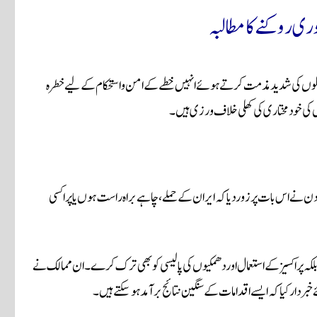
ری روکنے کا مطالبہ
ملوں کی شدید مذمت کرتے ہوئے انہیں خطے کے امن و استحکام کے لیے خطرہ
ستوں کی خودمختاری کی کھلی خلاف ورزی ہیں۔
دن
نے اس بات پر زور دیا کہ ایران کے حملے، چاہے براہ راست ہوں یا پراکسی
ے بلکہ پراکسیز کے استعمال اور دھمکیوں کی پالیسی کو بھی ترک کرے۔ ان ممالک نے
دار کیا کہ ایسے اقدامات کے سنگین نتائج برآمد ہو سکتے ہیں۔