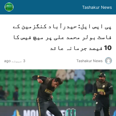
Tashakur News
پی ایس ایل: حیدرآباد کنگزمین کے
فاسٹ بولر محمد علی پر میچ فیس کا
10 فیصد جرمانہ عائد
Tashakur News
3 مہینے ago