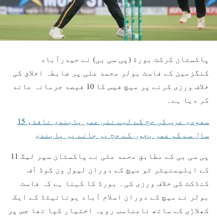
پاکستان کرکٹ بورڈ
(پی سی بی) نے
حیدرآباد
کنگزمین
کے فاسٹ بولر
محمد علی
پر ضابطہ اخلاق کی
خلاف ورزی کرنے پر میچ فیس کا 10 فیصد جرمانہ عائد
کر دیا ہے۔
سعودی عرب کی حج کے لیے نئی عمر پابندی نافذ، 15
سال سے کم عمر بچوں کے حج پر جانے پر پابندی
پی سی بی کے مطابق محمد علی نے
پاکستان سپر لیگ 11
کے ایلیمنیٹر ٹو میچ کے دوران لیول ون کوڈ آف
کنڈکٹ کی خلاف ورزی کی۔ بورڈ کا کہنا ہے کہ فاسٹ
بولر نے میچ کے دوران
اسلام آباد یونائیٹڈ
کے ایک
کھلاڑی کے ساتھ نامناسب رویہ اختیار کیا تھا جس پر