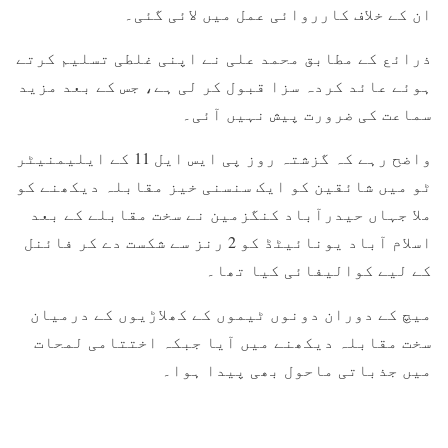
ان کے خلاف کارروائی عمل میں لائی گئی۔
ذرائع کے مطابق محمد علی نے اپنی غلطی تسلیم کرتے
ہوئے عائد کردہ سزا قبول کر لی ہے، جس کے بعد مزید
سماعت کی ضرورت پیش نہیں آئی۔
واضح رہے کہ گزشتہ روز پی ایس ایل 11 کے ایلیمنیٹر
ٹو میں شائقین کو ایک سنسنی خیز مقابلہ دیکھنے کو
ملا جہاں حیدرآباد کنگزمین نے سخت مقابلے کے بعد
اسلام آباد یونائیٹڈ کو 2 رنز سے شکست دے کر فائنل
کے لیے کوالیفائی کیا تھا۔
میچ کے دوران دونوں ٹیموں کے کھلاڑیوں کے درمیان
سخت مقابلہ دیکھنے میں آیا جبکہ اختتامی لمحات
میں جذباتی ماحول بھی پیدا ہوا۔