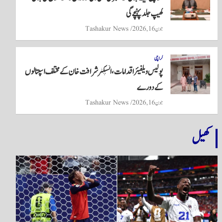
کھیپ جلد پہنچے گی
جون 16, 2026
Tashakur News
کراچی
پولیس ویلفیئر اقدامات، انسپکٹر شرافت خان کے مختلف اسپتالوں
کے دورے
جون 16, 2026
Tashakur News
کھیل