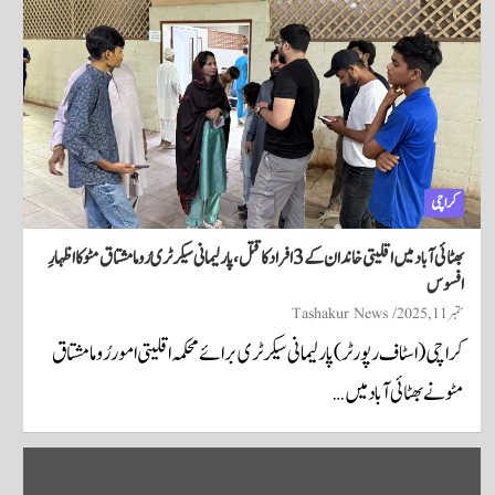
کراچی
بھٹائی آباد میں اقلیتی خاندان کے 3 افراد کا قتل، پارلیمانی سیکرٹری رُوما مشتاق مٹو کا اظہارِ
افسوس
ستمبر 11, 2025
Tashakur News
کراچی (اسٹاف رپورٹر) پارلیمانی سیکرٹری برائے محکمہ اقلیتی امور رُوما مشتاق
مٹو نے بھٹائی آباد میں…