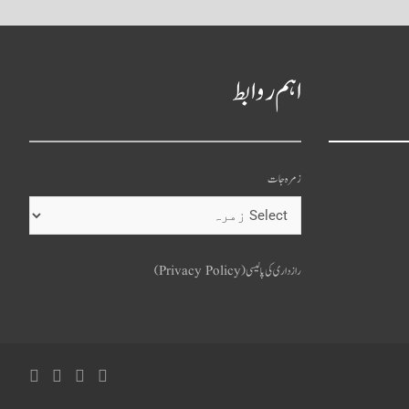
اہم روابط
زمرہ جات
o
u
رازداری کی پالیسی (Privacy Policy)