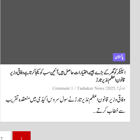
پاکستان
اسپیکر کو گھر کے بڑے جیسے اختیارات حاصل ہیں آئین سب کو یکجا کرتا ہے وفاقی وزیر
قانون اعظم نذیر تارڑ
جولائی 7, 2025
Tashakur News
1 Comment
وفاقی وزیر قانون اعظم نذیر تارڑ نے سول سروس اکیڈمی میں منعقدہ تقریب
سے خطاب کرتے…
Posts
2
1