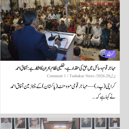
کراچی
مہاجر قوم وسائل میں حق کی حقدار ہے، تعلیمی نظام بحران کا شکار ہے: آفاق احمد
اپریل 20, 2026
Tashakur News
1 Comment
کراچی (پ ر) — مہاجر قومی موومنٹ (پاکستان) کے چیئرمین آفاق احمد
نے کہا ہے کہ…