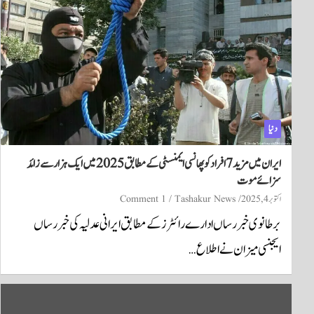
دنیا
ایران میں مزید 7 افراد کو پھانسی ایمنسٹی کے مطابق 2025 میں ایک ہزار سے زائد
سزائے موت
اکتوبر 4, 2025
Tashakur News
1 Comment
برطانوی خبر رساں ادارے رائٹرز کے مطابق ایرانی عدلیہ کی خبر رساں
ایجنسی میزان نے اطلاع…