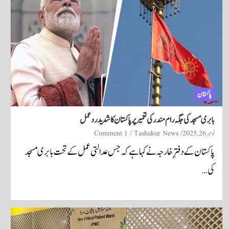
پاکستان
بابری مسجد کی جگہ رام مندر کی تعمیر پر پاکستان کا شدید ردعمل
نومبر 26, 2025
Tashakur News
1 Comment
پاکستان کے دفترِ خارجہ نے کہا ہے کہ جس عدالتی عمل کے تحت بابری مسجد
کی…