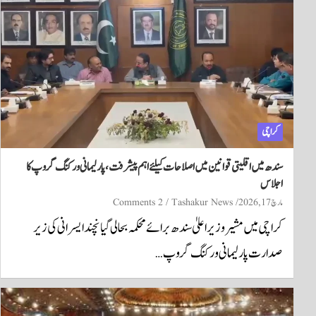
کراچی
سندھ میں اقلیتی قوانین میں اصلاحات کیلئے اہم پیشرفت، پارلیمانی ورکنگ گروپ کا
اجلاس
مارچ 17, 2026
Tashakur News
2 Comments
کراچی میں مشیر وزیراعلیٰ سندھ برائے محکمہ بحالی گیانچند ایسرانی کی زیر
صدارت پارلیمانی ورکنگ گروپ…