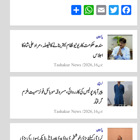
S
W
E
T
Fa
ha
ha
m
wi
ce
re
ts
ail
tte
bo
A
r
ok
پاکستان
سندھ حکومت کا ریونیو نظام بہتر بنانے کا فیصلہ، مراد علی شاہ کا
pp
اجلاس
جون 16, 2026
Tashakur News
کراچی
پیرآباد پولیس کی کارروائی، مسروقہ موبائل فونز سمیت ملزم
گرفتار
جون 16, 2026
Tashakur News
پاکستان
کراچی کیلئے بڑی خوشخبری، ای وی اور ڈبل ڈیکر بسوں کی بڑی