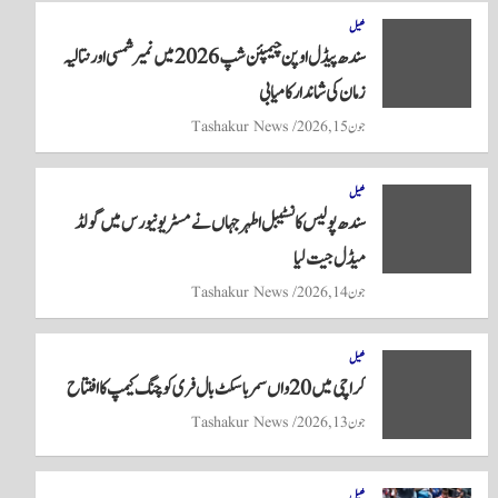
re
ts
ail
tte
bo
A
r
ok
کھیل
سندھ پیڈل اوپن چیمپئن شپ 2026 میں نمیر شمسی اور نتالیہ
pp
زمان کی شاندار کامیابی
جون 15, 2026
Tashakur News
کھیل
سندھ پولیس کانسٹیبل اطہر جہاں نے مسٹر یونیورس میں گولڈ
میڈل جیت لیا
جون 14, 2026
Tashakur News
کھیل
کراچی میں 20واں سمر باسکٹ بال فری کوچنگ کیمپ کا افتتاح
جون 13, 2026
Tashakur News
کھیل