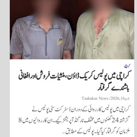
کراچی
کراچی میں پولیس کریک ڈاؤن، منشیات فروش اور افغانی
باشندے گرفتار
جون 16, 2026
Tashakur News
کراچی میں پولیس کارروائی کے دوران ڈسٹرکٹ سٹی پولیس نے
گزشتہ 24 گھنٹوں میں مختلف ٹارگٹڈ آپریشنز کیے۔ ان کارروائیوں میں 8
ملزمان کو گرفتار کیا گیا۔ پولیس کے مطابق…