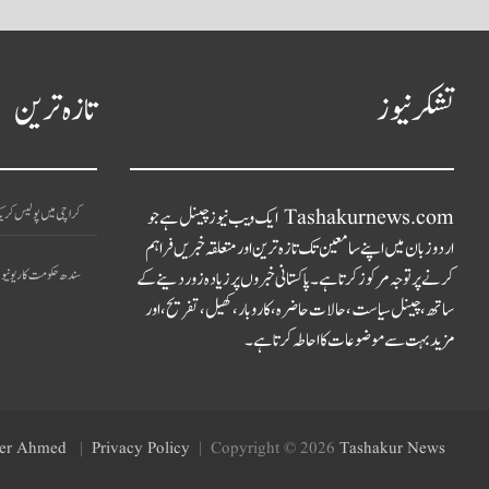
تشکر نیوز
تازہ ترین
Tashakurnews.com ایک ویب نیوز چینل ہے جو
کراچی میں پولیس کریک
اردو زبان میں اپنے سامعین تک تازہ ترین اور متعلقہ خبریں فراہم
کرنے پر توجہ مرکوز کرتا ہے۔ پاکستانی خبروں پر زیادہ زور دینے کے
سندھ حکومت کا ریونیو نظ
ساتھ، چینل سیاست، حالات حاضرہ، کاروبار، کھیل، تفریح، اور
مزید بہت سے موضوعات کا احاطہ کرتا ہے۔
er Ahmed
Privacy Policy
Copyright © 2026
Tashakur News