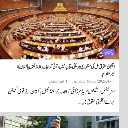
پاکستان
اقلیتی حقوق بل کی منظوری تاریخی سنگِ میل، آئی آر ایف راؤنڈ ٹیبل پاکستان کا
خیرمقدم
دسمبر 4, 2025
Tashakur News
1 Comment
انٹرنیشنل ریلیجس فریڈم (آئی آر ایف) راؤنڈ ٹیبل پاکستان نے قومی کمیشن
برائے اقلیتی حقوق بل…