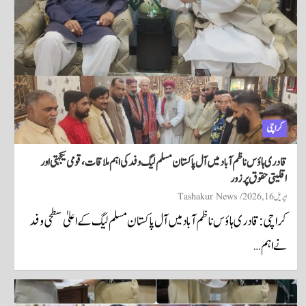
کراچی
قادری ہاؤس ناظم آباد میں آل پاکستان مسلم لیگ وفد کی اہم ملاقات، قومی یکجہتی اور
اقلیتی حقوق پر زور
اپریل 16, 2026
Tashakur News
کراچی: قادری ہاؤس ناظم آباد میں آل پاکستان مسلم لیگ کے اعلیٰ سطحی وفد
نے اہم…