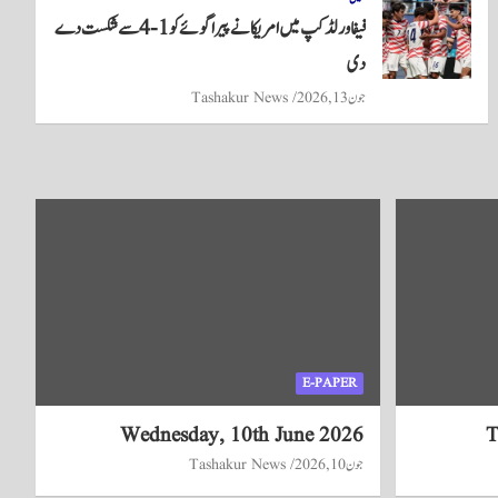
فیفا ورلڈکپ میں امریکا نے پیراگوئے کو 1-4 سے شکست دے
دی
جون 13, 2026
Tashakur News
E-PAPER
Wednesday, 10th June 2026
T
جون 10, 2026
Tashakur News