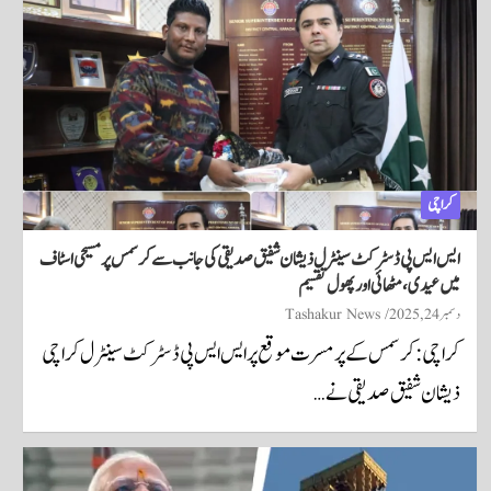
کراچی
ایس ایس پی ڈسٹرکٹ سینٹرل ذیشان شفیق صدیقی کی جانب سے کرسمس پر مسیحی اسٹاف
میں عیدی، مٹھائی اور پھول تقسیم
دسمبر 24, 2025
Tashakur News
کراچی: کرسمس کے پرمسرت موقع پر ایس ایس پی ڈسٹرکٹ سینٹرل کراچی
ذیشان شفیق صدیقی نے…