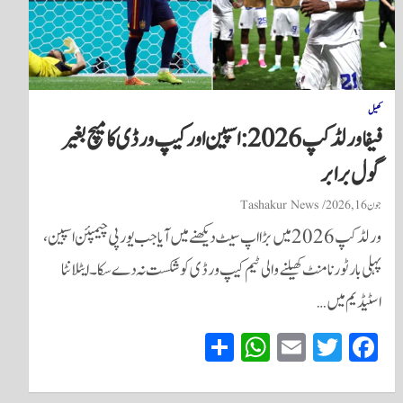
کھیل
فیفا ورلڈ کپ 2026: اسپین اور کیپ ورڈی کا میچ بغیر
گول برابر
جون 16, 2026
Tashakur News
ورلڈ کپ 2026 میں بڑا اپ سیٹ دیکھنے میں آیا جب یورپی چیمپئن اسپین،
پہلی بار ٹورنامنٹ کھیلنے والی ٹیم کیپ ورڈی کو شکست نہ دے سکا۔ ایٹلانٹا
اسٹیڈیم میں…
S
W
E
T
Fa
ha
ha
m
wi
ce