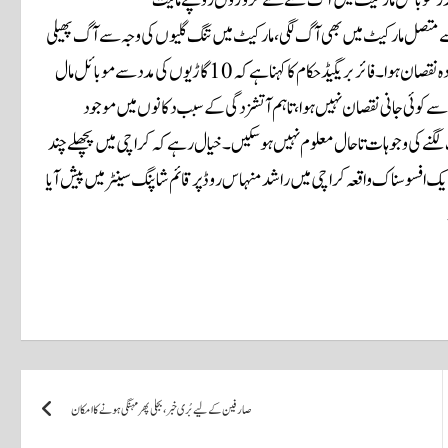
 سے متصل مارکیٹ میں بھی آگ لگی، مارکیٹ میں تنگ گلیوں کی وجہ سے آگ پھیلی
اور مارکیٹ میں دکان کے ساتھ دکان ملی ہوئی ہے جس کی وجہ سے آگ سے زیادہ نقصان ہوا۔فائر بریگیڈ حکام کا کہنا ہے کہ 10 گاڑیوں کی مدد سے موبائل مال
 سے کوئی جانی نقصان نہیں ہوا، تاہم آتشزدگی کے سبب دکانوں میں موجود
گنے کی وجوہات تاحال معلوم نہیں ہو سکیں۔ خیال رہے کہ کراچی میں پچھلے چند
افسوسناک واقعہ کراچی میں راشد منہاس روڈ پر قائم شاپنگ سینٹر میں پیش آیا
صارفین کے لیے بُری خبر، بجلی پھر مہنگی ہونے کا امکان