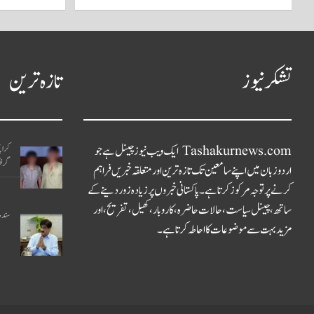
تشکر نیوز
تازہ ترین
Tashakurnews.com ایک ویب نیوز چینل ہے جو
کراچ
گرفت
اردو زبان میں اپنے سامعین تک تازہ ترین اور متعلقہ خبریں فراہم
کرنے پر توجہ مرکوز کرتا ہے۔ پاکستانی خبروں پر زیادہ زور دینے کے
ساتھ، چینل سیاست، حالات حاضرہ، کاروبار، کھیل، تفریح، اور
سندھ 
مزید بہت سے موضوعات کا احاطہ کرتا ہے۔