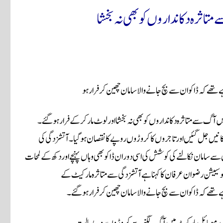
اثرہ دکانداروں کو بھی نہ بخشا
 تھے کہ ڈاکو ان سے بچ جانے والا سامان چھین کر فرار ہو
رکیٹ میں آگ سے متاثرہ دکانداروں کو بھی نہ بخشا اور لوٹ مار کر کے فرار ہو گئے۔
انیں جل گئیں اور تاجروں کا کروڑوں روپے کا نقصان ہوگیا۔آتشزدگی کی
وں سے سامان نکالنے کی کوشش کی اسی دوران ڈاکو بھی وہاں پہنچے اور دکھ کے لمحات
ییشن رضوان عرفان کا کہنا ہے آتشزدگی سے متاثرہ مارکیٹ کے
 تھے کہ ڈاکو ان سے بچ جانے والا سامان چھین کر فرار ہو گئے۔
 صدر موبائل مارکیٹ میں آگ لگنے سے کروڑوں روپے مالیت