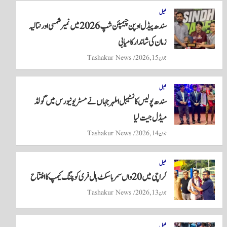
re
ts
ail
tte
bo
A
r
ok
کھیل
سندھ پیڈل اوپن چیمپئن شپ 2026 میں نمیر شمسی اور نتالیہ
pp
زمان کی شاندار کامیابی
جون 15, 2026
Tashakur News
کھیل
سندھ پولیس کانسٹیبل اطہر جہاں نے مسٹر یونیورس میں گولڈ
میڈل جیت لیا
جون 14, 2026
Tashakur News
کھیل
کراچی میں 20واں سمر باسکٹ بال فری کوچنگ کیمپ کا افتتاح
جون 13, 2026
Tashakur News
کھیل