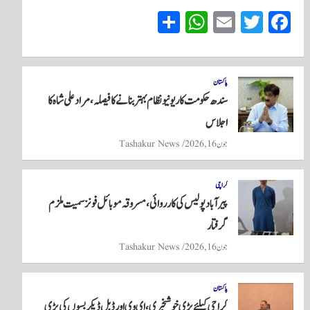
S
W
E
T
Fa
ha
ha
m
wi
ce
re
ts
ail
tte
bo
A
r
ok
پاکستان
سندھ حکومت کا ریونیو نظام بہتر بنانے کا فیصلہ، مراد علی شاہ کا
pp
اجلاس
جون 16, 2026
Tashakur News
کراچی
پیرآباد پولیس کی کارروائی، مسروقہ موبائل فونز سمیت ملزم
گرفتار
جون 16, 2026
Tashakur News
پاکستان
کراچی کیلئے بڑی خوشخبری، ای وی اور ڈبل ڈیکر بسوں کی بڑی