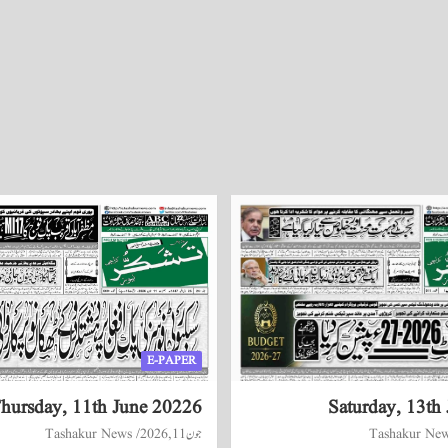
E-PAPER
hursday, 11th June 20226
Saturday, 13th
Tashakur Ne
جون 11, 2026
Tashakur News