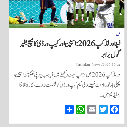
کھیل
فیفا ورلڈ کپ 2026: اسپین اور کیپ ورڈی کا میچ بغیر
گول برابر
جون 16, 2026
Tashakur News
ورلڈ کپ 2026 میں بڑا اپ سیٹ دیکھنے میں آیا جب یورپی چیمپئن اسپین،
پہلی بار ٹورنامنٹ کھیلنے والی ٹیم کیپ ورڈی کو شکست نہ دے سکا۔ ایٹلانٹا
اسٹیڈیم میں…
S
W
E
T
Fa
ha
ha
m
wi
ce