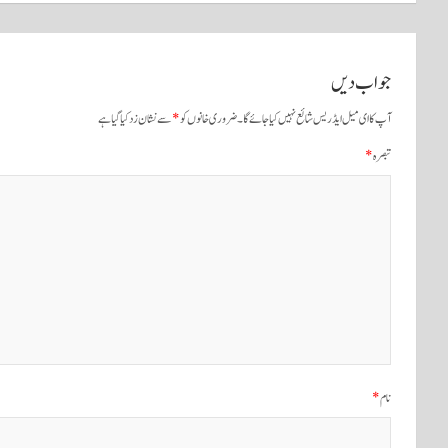
نیویگیشن
جواب دیں
آپ کا ای میل ایڈریس شائع نہیں کیا جائے گا۔
ضروری خانوں کو
*
سے نشان زد کیا گیا ہے
تبصرہ
*
نام
*