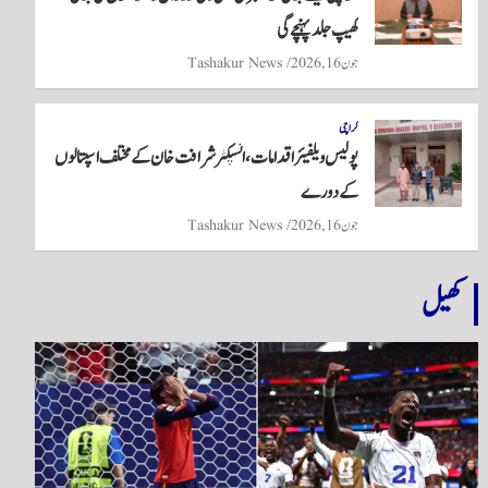
کھیپ جلد پہنچے گی
جون 16, 2026
Tashakur News
کراچی
پولیس ویلفیئر اقدامات، انسپکٹر شرافت خان کے مختلف اسپتالوں
کے دورے
جون 16, 2026
Tashakur News
کھیل