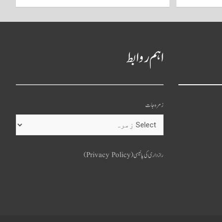
اہم روابط
زمرہ جات
o
u
رازداری کی پالیسی (Privacy Policy)