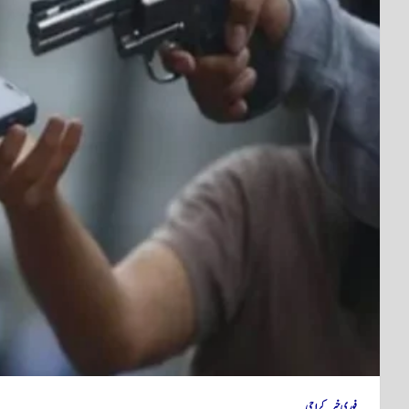
فوری خبر
کراچی