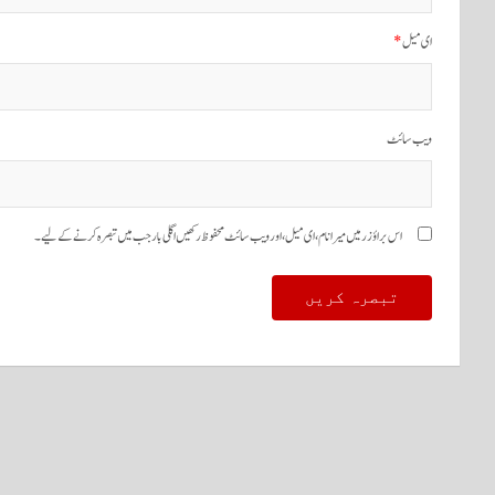
ای میل
*
ویب‌ سائٹ
اس براؤزر میں میرا نام، ای میل، اور ویب سائٹ محفوظ رکھیں اگلی بار جب میں تبصرہ کرنے کےلیے۔