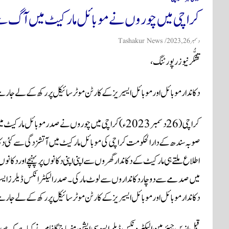
کراچی میں چوروں نے موبائل مارکیٹ میں آگ سے مت
دسمبر 26, 2023
Tashakur News
تشکُّر نیوز رپورٹنگ،
دکاندار موبائل اور موبائل ایسیریز کے کارٹن موٹر سائیکل پر رکھ کے لے جا رہے
کراچی
( 26 دسمبر 2023ء ) کراچی میں چوروں نے صدر موبائل ما
صوبہ سندھ کے دارالحکومت کراچی کی موبائل مارکیٹ میں آتشزدگی سے کئی دک
اطلاع ملتے ہی مارکیٹ کے دکاندار گھروں سے اپنی اپنی دکانوں پر پہنچے اور دکان
میں صدمے سے دوچار دکانداروں سے لوٹ مار کی۔صدر الیکٹرانکس ڈیلرز ایسوس
دکاندار موبائل اور موبائل ایسیریز کے کارٹن موٹر سائیکل پر رکھ کے لے جا رہے
قبل ازیں چیئرمین الیکٹرونکس ڈیلر ایسوسی ایشن منہاج گلفام نے کہا ہے کہ