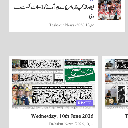
فیفا ورلڈکپ میں امریکا نے پیراگوئے کو 1-4 سے شکست دے
دی
جون 13, 2026
Tashakur News
E-PAPER
Wednesday, 10th June 2026
T
جون 10, 2026
Tashakur News