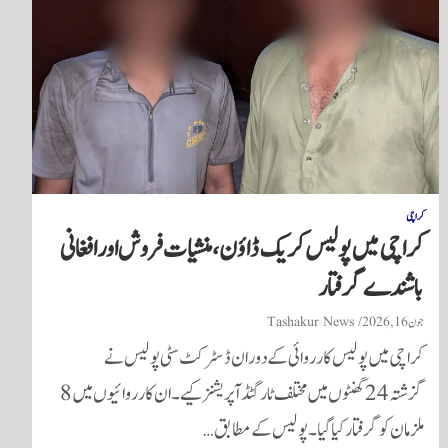
کراچی
کراچی میں پولیس کریک ڈاؤن، منشیات فروش اور افغانی
باشندے گرفتار
جون 16, 2026
Tashakur News
کراچی میں پولیس کارروائی کے دوران ڈسٹرکٹ سٹی پولیس نے
گزشتہ 24 گھنٹوں میں مختلف ٹارگٹڈ آپریشنز کیے۔ ان کارروائیوں میں 8
ملزمان کو گرفتار کیا گیا۔ پولیس کے مطابق…