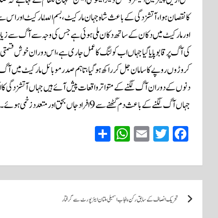
کا نقصان ہوا، آتشزدگی کے باعث شاہ جہان مارکیٹ، بسم اللّٰہ مارکیٹ اور اس
کی آگ پر قابو پایا گیا جہاں اب کولنگ کا عمل جاری ہے، اس دوران خوش قسمتی
کروڑوں روپے کا سامان جل کر راکھ ہوگیا، تاہم صدر موبائل مارکیٹ میں آگ ل
دنوں کے دوران آگ لگنے کے متواتر واقعات پیش آئے ہیں جہاں آتشزدگی کا ایک 
جہاں آگ لگنے کے باعث دم گھٹنے سے 9 افراد جاں بحق اور متعدد زخمی ہوئے۔
S
W
E
T
Fa
ha
ha
m
wi
ce
re
ts
ail
tte
bo
A
r
ok
پوسٹوں
pp
تحریک انصاف کے سابق رکن پنجاب اسمبلی ملتان ایئرپورٹ سے گرفتار
کی