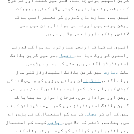
کے درخت ہونے چاہئیں، کوئی پلان کوئی پروجیکٹ
نہیں ہے، ہمارے ہاں گھروں کی تعمیر ایسی ہے کہ
روشن ہوتے ہیں اورنہ ہی ہوا دار، دن میں بھی
لائٹس، پنکھے اور اے سی چلا رہے ہیں۔
انہوں نے کہاکہ اونچی عمارتوں نے ہوا کے قدرتی
راستوں کو روک دیا ہے،
دنیا
بھر میں گرین بلڈنگ
اسٹینڈرڈز آگئے ہیں، حتی کہ ہمارے پڑوسی
ملک
بھارت
میں گرین بلڈنگ اسٹینڈرڈز کئی سال
پہلے آگئے،
انڈیا
ان پرانی چیزوں کو واپس لانے کی
کوشش کررہا ہے کہ گھر ایسے بنائیں گے دن میں بھی
روشن اور ہوادار ہوں۔فرحان انوار نے بتایا کہ
گرین بلڈنگ اسٹینڈرڈز میں گھر ایسے ڈیزائن کرتے
ہیں کہ آپ کو
بجلی
کم سے کم استعمال کرنی پڑے، اے
سی، پنکھے، لائٹس کم جلائیں،
پانی
کیسے کم استعمال
ہو، انڈور ایئر کوالٹی کو کیسے بہتر بناسکتے