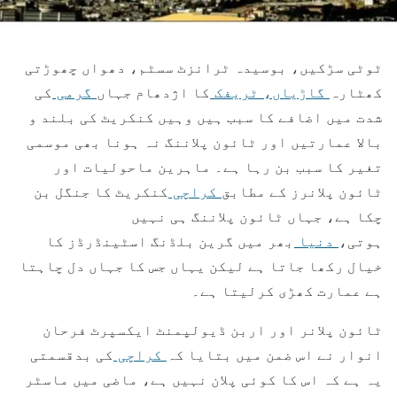
ٹوٹی سڑکیں، بوسیدہ ٹرانزٹ سسٹم، دھواں چھوڑتی
کھٹارہ
گاڑیاں،
ٹریفک
کا اژدھام جہاں
گرمی
کی
شدت میں اضافے کا سبب ہیں وہیں کنکریٹ کی بلند و
بالا عمارتیں اور ٹائون پلاننگ نہ ہونا بھی موسمی
تغیر کا سبب بن رہا ہے۔ ماہرین ماحولیات اور
ٹائون پلانرز کے مطابق
کراچی
کنکریٹ کا جنگل بن
چکا ہے، جہاں ٹائون پلاننگ ہی نہیں
ہوتی،
دنیا
بھر میں گرین بلڈنگ اسٹینڈرڈز کا
خیال رکھا جاتا ہے لیکن یہاں جس کا جہاں دل چاہتا
ہے عمارت کھڑی کرلیتا ہے۔
ٹائون پلانر اور اربن ڈیولپمنٹ ایکسپرٹ فرحان
انوار نے اس ضمن میں بتایا کہ
کراچی
کی بدقسمتی
یہ ہے کہ اس کا کوئی پلان نہیں ہے، ماضی میں ماسٹر