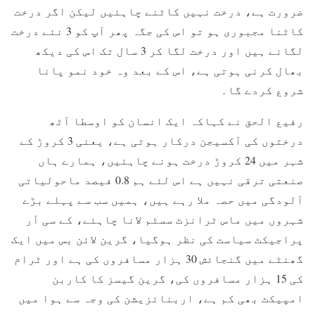
ضرورت ہے، درخت نہیں کاٹنے چاہئیں لیکن اگر درخت
کاٹنا مجبوری ہو تو اس کی جگہ پھر آپ کو 3 نئے درخت
لگانے ہیں اور درخت لگا کر 3 سال تک اس کی دیکھ
بھال کرنی ہوتی ہے، اس کے بعد وہ خود نمو پانا
شروع کردے گا۔
رفیع الحق نے کہاکہ ایک انسان کو اوسطا آٹھ
درختوں کی آکسیجن درکار ہوتی ہے، یعنی 3 کروڑ کے
شہر میں 24 کروڑ درخت ہونے چاہئیں، ہمارے ہاں
صنعتی ترقی نہیں ہے اس لئے ہم 0.8 فیصد ماحولیاتی
آلودگی میں حصہ ملا رہے ہیں، ہمیں سب سے پہلے بڑے
شہروں میں ماس ٹرانزٹ سسٹم لانا چاہئے، کے سی آر
پراجیکٹ سیاست کی نظر ہوگیا، گرین لائن بس میں ایک
گھنٹے میں گنجائش 30 ہزار مسافروں کی ہے اور ٹرام
کی 15 ہزار مسافروں کی، گرین گیسز کا کاربن
امپیکٹ بھی کم ہے، اربنائزیشن کی وجہ سے ہوا میں