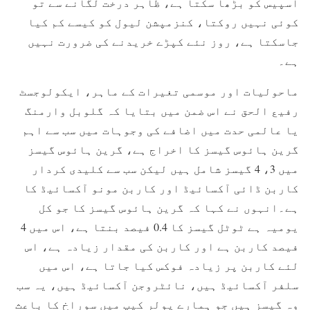
اسپیس کو بڑھا سکتا ہے، ظاہر درخت لگانے سے تو
کوئی نہیں روکتا، کنزمپشن لیول کو کیسے کم کیا
جاسکتا ہے، روز نئے کپڑے خریدنے کی ضرورت نہیں
ہے۔
ماحولیات اور موسمی تغیرات کے ماہر، ایکولوجسٹ
رفیع الحق نے اس ضمن میں بتایا کہ گلوبل وارمنگ
یا عالمی حدت میں اضافے کی وجوہات میں سب سے اہم
گرین ہائوس گیسز کا اخراج ہے، گرین ہائوس گیسز
میں 3، 4 گیسز شامل ہیں لیکن سب سے کلیدی کردار
کاربن ڈائی آکسائیڈ اور کاربن مونو آکسائیڈ کا
ہے۔انہوں نے کہا کہ گرین ہائوس گیسز کا جو کل
یومیہ ہے ٹوٹل گیسز کا 0.4 فیصد بنتا ہے، اس میں 4
فیصد کاربن ہے اور کاربن کی مقدار زیادہ ہے، اس
لئے کاربن پر زیادہ فوکس کیا جاتا ہے، اس میں
سلفر آکسائیڈ ہیں، نائٹروجن آکسائیڈ ہیں، یہ سب
وہ گیسز ہیں جو ہمارے پولر کیپ میں سوراخ کا باعث