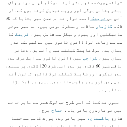
ٹرانسپورٹ سسٹم بہتر کرنا ہوگا، اپنی بود و باش
بہتر بنانی ہوگی اور رویے تبدیل کرنے ہوں گے۔ڈی
آئی جی
ٹریفک
احمد نواز نے اس ضمن میں بتایا کہ 30
لاکھ
گاڑیاں
سالانہ رجسٹرڈ ہوتی ہیں، جس میں موٹر
سائیکلیں اور ہیوی وہیکل سب شامل ہیں،
ٹریفک
کا
سب سے زیادہ لوڈ ڈائون ٹائون میں ہے کیونکہ صدر
یہاں ہے، لوگ شاپنگ کیلئے یہاں آتے ہں، دفاتر
یہاں ہیں،
کراچی
میں ڈائون ٹائون سب ایک طرف ہے،
باقی شہر 60 ڈگری پر ہے، اسی طرف 120 ڈگری پر سمندر
ہے، نوکری اور شاپنگ کیلئے لوگ ڈائون ٹائون آتے
بھی ہیں اور پھر واپس جاتے بھی ہیں، یہ ایک بڑا
مسئلہ ہے۔
انہوں نے کہا کہ اسی طرح جب لوگ شہر سے باہر جاتے
ہیں تو ناردرن بائی پاس،
جناح
برج،
شارع
پاکستان،
سپر ہائی وے، پورٹ قاسم سے جتنا
سامان نکلتا ہے، انڈسٹریل زون سے بڑی تعداد میں