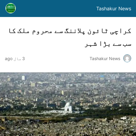
Tashakur News
کراچی ٹائون پلاننگ سے محروم ملک کا
سب سے بڑا شہر
Tashakur News
3 سال ago