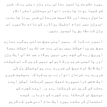
ہیں، حکومت پالسیز بناتی ہے، وژن دیتی ہے کہ شہر
کو کیسا ہونا چاہئے، انوائرمینٹلی اسٹرانگ،
ماحول دوست اور کلائمیٹ فرینڈلی شہر ہونا چاہئے،
اس وژن میں تمام اسٹیک ہولڈرز کو ساتھ ملائیں، اس
وژن کے مطابق پالیسیز بنیں۔
انہوں نے کہا کہ ہمیں اپنی سوچ بدلنی ہوگی، ہماری
سوچ بس پراجیکٹ بیس ہوتی ہے، جب تک پراجیکٹ بیسڈ
اپروچ رہے گی کچھ بھی نہیں ہوگا، جب تک آپ ایک وژن
اور پالیسی فریم ورک ڈیولپ نہیں کریں گے اس کیلئے
ایک لانگ ٹرم سوچ کی ضرورت ہے، پولیٹیکل ول کی
ضرورت ہے۔فرحان انوارنے مزیدکہاکہ بحیثیت شہری
ایک شخص ٹرانسپورٹ ٹھیک نہیں کرسکتا لیکن اپنے
محلے کو گرین تو کرسکتا ہے، وہ اپنے کچرے کو
مینیج تو کرسکتا ہے، کچرے کو دوبارہ کیسے
استعمال کر سکتے ہیں، ایک عام آدمی شہر کے گرین