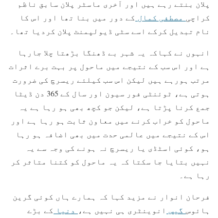
پلان بنتے رہے ہیں اور آخری ماسٹر پلان سابق ناظم
کراچی
مصطفی کمال
کے دور میں بنا تھا اور اس کا
نام تبدیل کرکے اسے سٹی ڈیولپمنٹ پلان کردیا تھا۔
انہوں نے کہاکہ یہ شہر بے ڈھنگا بڑھتا چلا جارہا
ہے اور اس سب کے نتیجے میں ماحول پر بہت برے اثرات
مرتب ہورہے ہیں لیکن اس سب کیلئے ریسرچ کی ضرورت
ہوتی ہے، ٹوئنٹی فور سیون اور سال کے 365 دن ڈیٹا
جمع کرنا پڑتا ہے، لیکن جو کچھ بھی ہو رہا ہے یہ
ماحول کو خراب کرنے میں معاون ثابت ہو رہا ہے اور
اس کے نتیجے میں عالمی حدت میں بھی اضافہ ہو رہا
ہو، کوئی اسٹڈی یا ریسرچ نہ ہونے کی وجہ سے یہ
نہیں بتایا جا سکتا کہ یہ ماحول کو کتنا متاثر کر
رہا ہے۔
فرحان انوار نے مزید کہا کہ ہمارے ہاں کوئی گرین
ہائوس
گیس
انوینٹری ہی نہیں ہے،
دنیا
کے بڑے