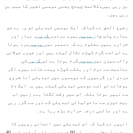
بن رہی ہیں،کلائمٹ چینج یعنی موسمی تغیر کا سبب بن
رہی ہیں۔
رفیع الحق نے کہاکہ ایک موسمی تبدیلی تو وہ ہے جو
ہمارے پاس چار
موسم
ہیں، سردی،
گرمی،
بہار اور
خزاں، ہمیں معلوم ہے کہ دسمبر میں
موسم
سرد ہوتا
ہے اس لئے گرم کپڑے نکال لیتے ہیں اور جون، جولائی
والے سیزن میں
موسم
گرم ہوتا ہے تو
گرمی
کی
مناسبت سے نرم اور ہلکے کپڑے پہنے جاتے ہیں، اگر
سردی اور گرمیوں کے موسموں میں تبدیلی آنا شروع
ہوجائے تو اسے موسمی تبدیلی کہتے ہیں یہ ایک دم
سے نہیں ہوتا بلکہ اس میں وقت لگتا ہے، زمین اب
بہت تیزی سے ماحولیاتی تبدیلی کے دور سے گزر رہی
ہے اور عالمی درجہ حرارت بڑھ رہا ہے۔
انہوں نے کہا کہ اس تبدیلی میں انسانی رویوں کا
بہت عمل دخل ہے، پہلے 60 فیصد دیہاتی آبادی اور 40