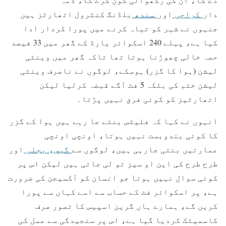
دار
کراچی
اور
سندھ
بلڈنگ کنٹرول اتھارٹز ہیں
جنہوں نے شہر کو تباہ کرنے میں پورا کردار ادا
کیا ہے، پہلے 240 اسکوائر یارڈ کے گھر میں 33 فیصد
حصہ خالی چھوڑنا ہوتا تھا تاکہ گھر میں وینٹی
لیشن (ہوا کا گزر) ہوسکے، لوگوں نے ناصرف وینٹی
لیشن ختم کی بلکہ 5 فٹ آگے قبضہ کرلیا لیکن
اتھارٹیز کو کوئی فرق نہیں پڑتا۔
انہوں نے کہا کہ فلیٹس بنتے جا رہے ہیں ہوا کے گزر
کا کوئی بندوبست نہیں ہوتا، اونچی اونچی
عمارتیں بنتی جارہی ہیں، لوگوں سے
گیس،
بجلی
اور
طرح طرح کی این او سیز تو لی جاتی ہیں لیکن اس پر
کوئی سوال نہیں ہوتا جو انسان کو آکسیجن کی ضرورت
ہے، پر اسکوائر فٹ کے حساب سے اسے کہاں سے پورا
کریں گے، ہمارے ہاں گرین اسپیس کا تصور صرف
کاسمیٹک کردیا گیا ہے، اس پر سنجیدگی سے عمل کی