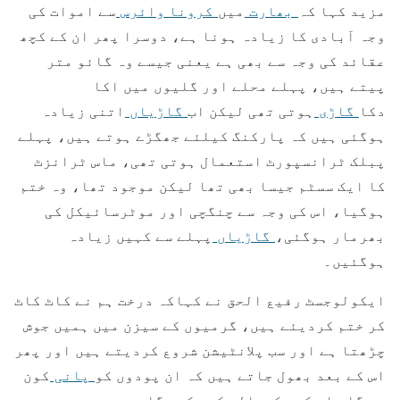
مزید کہا کہ
بھارت
میں
کرونا وائرس
سے اموات کی
وجہ آبادی کا زیادہ ہونا ہے، دوسرا پھر ان کے کچھ
عقائد کی وجہ سے بھی ہے یعنی جیسے وہ گائو متر
پیتے ہیں، پہلے محلے اور گلیوں میں اکا
دکا
گاڑی
ہوتی تھی لیکن اب
گاڑیاں
اتنی زیادہ
ہوگئی ہیں کہ پارکنگ کیلئے جھگڑے ہوتے ہیں، پہلے
پبلک ٹرانسپورٹ استعمال ہوتی تھی، ماس ٹرانزٹ
کا ایک سسٹم جیسا بھی تھا لیکن موجود تھا، وہ ختم
ہوگیا، اس کی وجہ سے چنگچی اور موٹرسائیکل کی
بھرمار ہوگئی،
گاڑیاں
پہلے سے کہیں زیادہ
ہوگئیں۔
ایکولوجسٹ رفیع الحق نے کہاکہ درخت ہم نے کاٹ کاٹ
کر ختم کردیئے ہیں، گرمیوں کے سیزن میں ہمیں جوش
چڑھتا ہے اور سب پلانٹیشن شروع کردیتے ہیں اور پھر
اس کے بعد بھول جاتے ہیں کہ ان پودوں کو
پانی
کون
دے گا، ان کی رکھوالی کون کرے گا، ذمہ