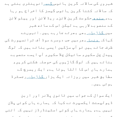
شہروں کی سالانہ گرین ہائوس
گیس
انوینٹری بنتی ہے
کہ سالانہ کتنا گرین ہائوس گیسز کا اخراج ہو رہا
ہے،
سندھ
حکومت گرین لائن، ریڈ لائن اور ییلو لائن
کے منصوبے لارہی ہے لیکن اس کے ساتھ شہر
میں
گاڑیاں
بھی بھرتے جارہے ہیں۔انہوںنے
کہاکہ
دنیا
بھرمیں جب دوسرے موڈ آف ٹرانسپورٹ کی
طرف جاتے ہیں تو آپ سڑکیں ایسی بناتے ہیں کہ لوگ
پیدل چل سکیں، سائیکل چلا سکیں، آپ ایسے منصوبے
بناتے ہیں کہ لوگ گاڑیوں کی حوصلہ شکنی کریں،
ہمارے ہاں اس کا الٹا ہوتا ہے، ایک ریسرچ کے
مطابق شہر میں روزانہ ایک ہزار
گاڑیاں
رجسٹرڈ
ہوتی ہیں۔
ایک سوال کے جواب میں ٹائون پلانر اور اربن
ڈیولپمنٹ ایکسپرٹ نے کہا کہ ہمارے ہاں کوئی پلان
نہیں ہے، ہمارے ہاں کوئی اسٹینڈرڈز نہیں کہ اتنی
گرین اسپیس ہونی چاہئے، شہر میں کتنے اور کس طرح