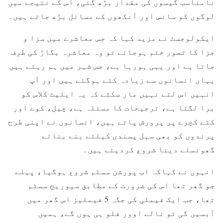
نامناسب گیسوں کی مقدار بڑھ گئی، اس کے نتیجے میں
لوگوں کو سانس اور آنکھوں کے مسائل بڑھ جاتے ہیں۔
ایکولوجسٹ نے مزید کہا کہ جس معاشرے میں سزا و
جزا کا تصور ختم ہوجائے تو وہ معاشرہ بگاڑ کی طرف
جاتا ہے اور یہی ہورہا ہے، جس شہر میں ہم رہتے ہیں
یہاں انسانوں سے زیادہ کتے ہوگئے ہیں اور آپ
انہیں اس لئے نہیں مار سکتے کہ یہ ایلیٹ کلاس کو
برا لگتا ہے، ترجیحات کا مسئلہ ہے، چیل، کوے اور
کتے کچرے پر پرورش پاتے ہیں، انسانوں نے اپنی طرح
پرندوں کو بھی سہل پسندی کیلئے بنے بنائے
گھونسلے دینا شروع کردیئے ہیں۔
انہوں نے کہاکہ اب پورشن سسٹم شروع ہوگیا، پہلے
جو گھر تھا اس کی ضرورت کے مطابق سیوریج سسٹم
تھا، جب ایک فیملی کی جگہ 5 فیملیز اس گھر میں
آبسیں گی تو نالے اوور فلو ہی ہوں گے، ہمیں