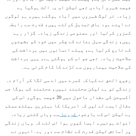
فیصد شہری آبادی تھی لیکن اب یہ الٹ ہوگیا ہے
زیادہ تر لوگ شہروں میں آباد ہوگئے ہیں، ہم لوگوں
نے اپنے بود باش تبدیل کرلئے ہیں، قدرت سے رابطہ
کمزور کرلیا اور مصنوعی زندگی زیادہ گزار رہے
ہیں، زندگی سہل بنانے کے چکر میں خود کو مشینوں
کے تابع کرلیا ہے، پہلے انسانوں میں برداشت کی
صلاحیت زیادہ تھی جو اب کم ہوگئی ہے، یہی برداشت
کی صلاحیت بیماریوں سے لڑنے کا کام کرتی ہے۔
رفیع الحق نے کہاکہ کمرے میں اے سی لگا کر آرام دہ
زندگی تو ہے لیکن صحتمند نہیں، صحتمند کب ہوگا جب
آکسیجن کی مقدار ماحول میں 20 فیصد ہوگی، اس کی
مثال ایسے لے لیں کہ امریکا کا بہترین ہیلتھ سسٹم
ہے لیکن اس کے باوجود
کرونا
سے وہاں کتنی زیادہ
اموات ہوئیں، ایسا کیوں ہوا اس لئے کہ وہاں زندگی
پر آسائش لیکن قدرت کے نظام سے دور ہے۔انہوں نے