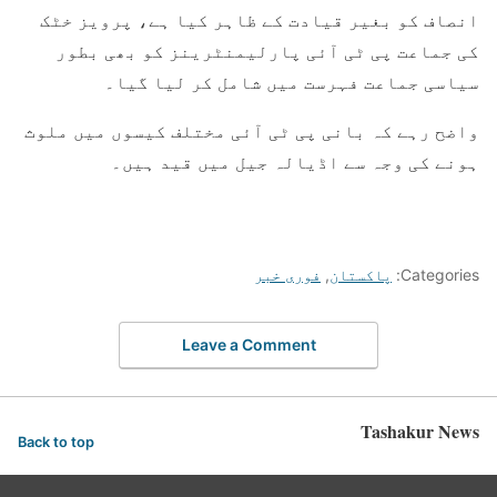
انصاف کو بغیر قیادت کے ظاہر کیا ہے، پرویز خٹک
کی جماعت پی ٹی آئی پارلیمنٹرینز کو بھی بطور
سیاسی جماعت فہرست میں شامل کر لیا گیا۔
واضح رہے کہ بانی پی ٹی آئی مختلف کیسوں میں ملوث
ہونے کی وجہ سے اڈیالہ جیل میں قید ہیں۔
Categories:
پاکستان
,
فوری خبر
Leave a Comment
Tashakur News
Back to top