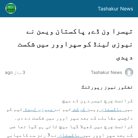
Tashakur News
تیسرا ون ڈے، پاکستان ویمن نے
نیوزی لینڈ کو سپراوور میں شکست
دیدی
Tashakur News
3 سال ago
تشکور نیوز رپورٹنگ
کرائسٹ چرچ تیسرے ون ڈے میچ
میں
پاکستان
ویمن
کرکٹ
ٹیم نے
نیوزی لینڈ
ٹیم کو
دلچسپ مقابلے کے بعد سپر اوور میں شکست دے دی۔
کرائسٹ چرچ میں کھیلا گیا میچ ٹائی ہو گیا تھا جس
کے بعد سپر اوور میں
پاکستان
نے 3 رنز سے کامیابی