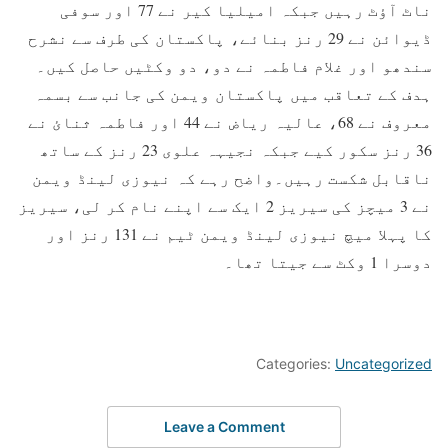
ناٹ آؤٹ رہیں جبکہ امیلیا کیر نے 77 اور سوفی
ڈیوائن نے 29 رنز بنائے، پاکستان کی طرف سے نشرح
سندھو اور غلام فاطمہ نے دو، دو وکٹیں حاصل کیں۔
ہدف کے تعاقب میں پاکستان ویمن کی جانب سے بسمہ
معروف نے 68، عالیہ ریاض نے 44 اور فاطمہ ثنائ نے
36 رنز سکور کیے جبکہ نجیہہ علوی 23 رنز کے ساتھ
ناقابل شکست رہیں۔واضح رہے کہ نیوزی لینڈ ویمن
نے 3 میچز کی سیریز 2 ایک سے اپنے نام کر لی، سیریز
کا پہلا میچ نیوزی لینڈ ویمن ٹیم نے 131 رنز اور
دوسرا 1 وکٹ سے جیتا تھا۔
Categories:
Uncategorized
Leave a Comment