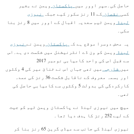
حاصل کی۔سپر اوور میں
پاکستان
ویمن نے بغیر
کسی
نقصان
کے 11 رنز سکور کیے جبکہ
نیوزی
لینڈ
ویمن ٹیم سعدیہ اقبال کے اوور میں 8 رنز بنا
سکی۔
یہ محض دوسرا موقع ہے کہ
پاکستان
ویمن نے
نیوزی
لینڈ
ویمن کو ون ڈے انٹرنیشنل میں شکست دی ہے۔اس
سے قبل اس کی واحد کامیابی نومبر 2017
میں
شارجہ
میں تھی جہاں اس نے ثنائ میر کی 4 وکٹوں
اور بسمہ معروف کے ناقابل شکست 36 رنز کی عمدہ
کارکردگی کی بدولت 5 وکٹوں سے کامیابی حاصل کی
تھی۔
میچ میں نیوزی لینڈ نے پاکستان ویمن ٹیم کو جیت
کے لیے 252 رنز کا ہدف دیا تھا۔
نیوزی لینڈ کی جانب سے میڈی گرین 65 رنز بنا کر