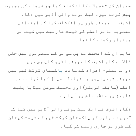
حیران کن تفصیلات کا انکشاف کیا جو فیصلے کی بصیرت
پیش کرتے ہیں۔ لیک ہونے والی آڈیو میں ذکاء
اشرف نے مبینہ طور پر انکشاف کیا کہ ابتدائی
منصوبہ بابر اعظم کو ٹیسٹ فارمیٹ میں کپتانی
برقرار رکھنے کا تھا۔
تاہم ان کے ایجنٹ نے پی سی بی کے منصوبوں میں خلل
ڈالا۔ ذکاء اشرف کا مبینہ آڈیو کلپ جس میں
دو نامعلوم افراد کے ساتھ
پا
کستان کرکٹ ٹیم میں
مبینہ تبدیلیوں پر تبادلہ خیال کیا گیا ہے وہ
ایکس (سابقہ ٹویٹر) اور مختلف سوشل میڈیا پلیٹ
فارمز پر منظر عام پر آیا ہے۔
ذکاء اشرف نے ایک لیک ہونے والی آڈیو میں کہا کہ
"میں نے بابر کو پاکستان کرکٹ ٹیم کے ٹیسٹ کپتان
کے طور پر جاری رہنے کو کہا۔