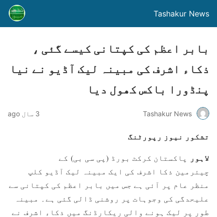
Tashakur News
بابر اعظم کی کپتانی کیسے گئی ،
ذکاء اشرف کی مبینہ لیک آڈیو نے نیا
پنڈورا باکس کھول دیا
Tashakur News
3 سال ago
تشکور نیوز رپورٹنگ
لاہور
پاکستان کرکٹ بورڈ (پی سی بی) کے
چیئرمین ذکا اشرف کی ایک مبینہ لیک آڈیو کلپ
منظر عام پر آئی ہے جس میں بابر اعظم کی کپتانی سے
علیحدگی کی وجوہات پر روشنی ڈالی گئی ہے۔ مبینہ
طور پر لیک ہونے والی ریکارڈنگ میں ذکاء اشرف نے