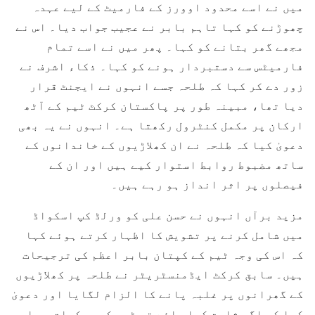
میں نے اسے محدود اوورز کے فارمیٹ کے لیے عہدہ
چھوڑنے کو کہا تاہم بابر نے عجیب جواب دیا۔ اس نے
مجھے گھر بتانے کو کہا۔ پھر میں نے اسے تمام
فارمیٹس سے دستبردار ہونے کو کہا۔ ذکاء اشرف نے
زور دے کر کہا کہ طلحہ جسے انہوں نے ایجنٹ قرار
دیا تھا، مبینہ طور پر پاکستان کرکٹ ٹیم کے آٹھ
ارکان پر مکمل کنٹرول رکھتا ہے۔ انہوں نے یہ بھی
دعویٰ کیا کہ طلحہ نے ان کھلاڑیوں کے خاندانوں کے
ساتھ مضبوط روابط استوار کیے ہیں اور ان کے
فیصلوں پر اثر انداز ہو رہے ہیں۔
مزید برآں انہوں نے حسن علی کو ورلڈ کپ اسکواڈ
میں شامل کرنے پر تشویش کا اظہار کرتے ہوئے کہا
کہ اس کی وجہ ٹیم کے کپتان بابر اعظم کی ترجیحات
ہیں۔ سابق کرکٹ ایڈمنسٹریٹر نے طلحہ پر کھلاڑیوں
کے گھرانوں پر غلبہ پانے کا الزام لگایا اور دعویٰ
کیا کہ اگر ثابت کیا جائے تو ٹیم کی حرکیات پر اہم