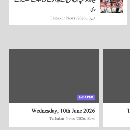
فیفا ورلڈکپ میں امریکا نے پیراگوئے کو 1-4 سے شکست دے
دی
جون 13, 2026
Tashakur News
E-PAPER
Wednesday, 10th June 2026
T
جون 10, 2026
Tashakur News