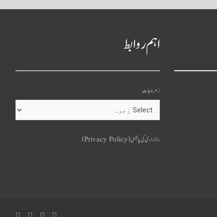
اہم روابط
زمرہ جات
o
u
رازداری کی پالیسی (Privacy Policy)