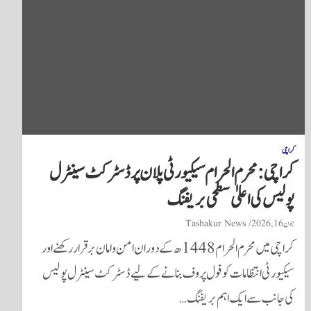
کراچی
کراچی: محرم الحرام سیکیورٹی پلان پر ڈسٹرکٹ سینٹرل
پولیس کی اعلیٰ سطحی بریفنگ
جون 16, 2026
Tashakur News
کراچی میں محرم الحرام 1448ھ کے دوران امن و امان برقرار رکھنے اور
سیکیورٹی انتظامات کو فول پروف بنانے کے لیے ڈسٹرکٹ سینٹرل پولیس
کی جانب سے ایک اہم بریفنگ…