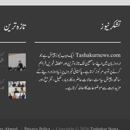
تشکر نیوز
تازہ ترین
Tashakurnews.com ایک ویب نیوز چینل ہے جو
کراچ
اعلی
اردو زبان میں اپنے سامعین تک تازہ ترین اور متعلقہ خبریں فراہم
کرنے پر توجہ مرکوز کرتا ہے۔ پاکستانی خبروں پر زیادہ زور دینے کے
ساتھ، چینل سیاست، حالات حاضرہ، کاروبار، کھیل، تفریح، اور
کراچ
مزید بہت سے موضوعات کا احاطہ کرتا ہے۔
کاررو
er Ahmed
Privacy Policy
Copyright © 2026
Tashakur News