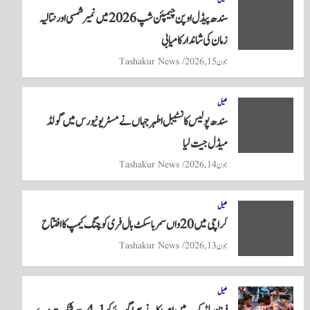
A
r
ok
سندھ پیڈل اوپن چیمپئن شپ 2026 میں نمیر شمسی اور نتالیہ
pp
زمان کی شاندار کامیابی
جون 15, 2026
Tashakur News
کھیل
سندھ پولیس کانسٹیبل اطہر جہاں نے مسٹر یونیورس میں گولڈ
میڈل جیت لیا
جون 14, 2026
Tashakur News
کھیل
کراچی میں 20واں سمر باسکٹ بال فری کوچنگ کیمپ کا افتتاح
جون 13, 2026
Tashakur News
کھیل