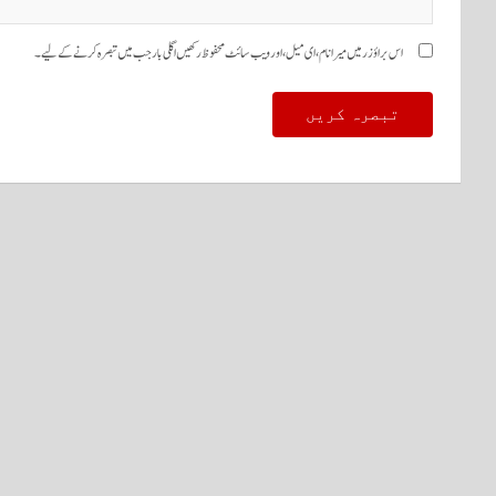
اس براؤزر میں میرا نام، ای میل، اور ویب سائٹ محفوظ رکھیں اگلی بار جب میں تبصرہ کرنے کےلیے۔