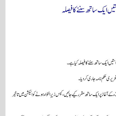
یں ایک ساتھ سننے کا فیصلہ
حریری حکم نامہ جاری کر دیا۔
حکم نامے کے مطابق نااہلی کی مدت کے سوال والے تمام کیس جنوری 2024ء کے آغاز پر ایک ساتھ مقرر کیے جائیں، کیس زیرِ التواء ہونے کو الیکشن میں تاخیر