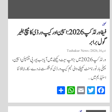
کھیل
فیفا ورلڈ کپ 2026: اسپین اور کیپ ورڈی کا میچ بغیر
گول برابر
جون 16, 2026
Tashakur News
ورلڈ کپ 2026 میں بڑا اپ سیٹ دیکھنے میں آیا جب یورپی چیمپئن اسپین،
پہلی بار ٹورنامنٹ کھیلنے والی ٹیم کیپ ورڈی کو شکست نہ دے سکا۔ ایٹلانٹا
اسٹیڈیم میں…
S
W
E
T
Fa
ha
ha
m
wi
ce
re
ts
ail
tte
bo
کھیل