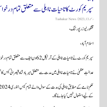
سپریم کورٹ کا تاحیات نااہلی سے متعلق تمام درخواست
دسمبر 13, 2023
Tashakur News
تشکور نیوز رپورٹنگ،
اسلام آباد،
سپریم کورٹ نے تاحیات نااہلی کے آرٹیکل 62 ون ایف سے متعلق تمام درخواستیں ایک ساتھ سننے کا فیصلہ کیا ہے۔
عدالتِ عظمیٰ نے تاحیات نااہلی میں مدت سے متعلق میر بادشاہ قیصرانی کیس کا ت
کے لیے استعمال نہیں کیا جائے گا۔