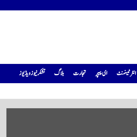
انٹرٹینمنٹ
ای پیپر
تجارت
بلاگ
تشکرنیوز ویڈیوز