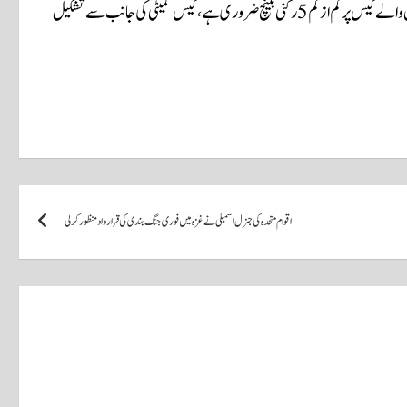
عدالتی حکم نامے کے مطابق ایڈیشنل اٹارنی جنرل نے نشاندہی کی کہ آئینی سوال والے کیس پر کم از کم 5 رکنی بینچ ضروری ہے، کیس کمیٹی کی جانب سے تشکیل
اقوام متحدہ کی جنرل اسمبلی نے غزہ میں فوری جنگ بندی کی قرارداد منظور کر لی