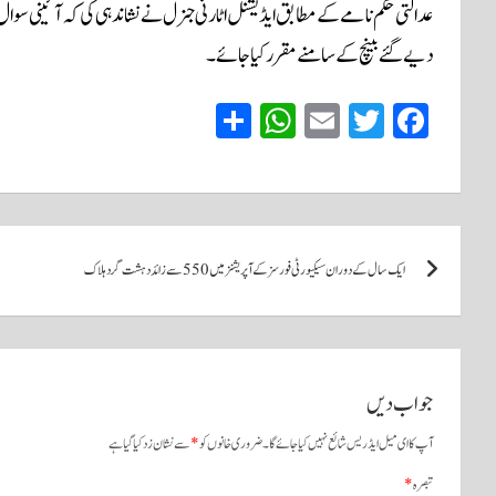
دیے گئے بینچ کے سامنے مقرر کیا جائے۔
S
W
E
T
Fa
ha
ha
m
wi
ce
re
ts
ail
tte
bo
A
r
ok
پوسٹوں
pp
ایک سال کے دوران سیکیورٹی فورسز کے آپریشنز میں 550 سے زائد دہشت گرد ہلاک
کی
نیویگیشن
جواب دیں
آپ کا ای میل ایڈریس شائع نہیں کیا جائے گا۔
ضروری خانوں کو
*
سے نشان زد کیا گیا ہے
تبصرہ
*