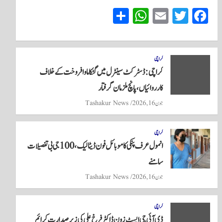
S
W
E
T
Fa
ha
ha
m
wi
ce
re
ts
ail
tte
bo
A
r
ok
کراچی
کراچی: ڈسٹرکٹ سینٹرل میں گٹکا ماوا فروخت کے خلاف
pp
کارروائیاں، پانچ ملزمان گرفتار
جون 16, 2026
Tashakur News
کراچی
انمول عرف پنکی کا موبائل فون ڈیٹا لیک، 100 جی بی تفصیلات
سامنے
جون 16, 2026
Tashakur News
کراچی
ڈی آئی جی ایسٹ زون ڈاکٹر فرخ علی کی زیر صدارت کرائم