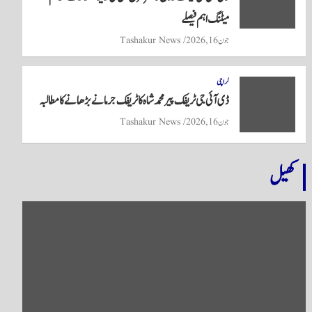
میٹنگ اہم فیصلے
جون 16, 2026
Tashakur News
کراچی
ڈی آئی جی ٹریفک پیر محمد شاہ کا ٹریفک جرمانے بڑھانے کا مطالبہ
جون 16, 2026
Tashakur News
کھیل