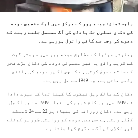
راجستھان: جودھ پور کے مرکز میں ایک مخصوص دودھ
کی دکان نسلوں تک ہانڈی کی آگ مسلسل جلتے رہنے کے
دعوے کی وجہ سے کافی وائرل ہورہی ہے۔
بھارتی میڈیا کے مطابق جودھ پور میں سوجتی گیٹ
کے قریب واقع یہ غیر معمولی دودھ کی دکان بڑے فخر
کے ساتھ دعویٰ کرتی ہے کہ جس آگ پر دودھ کی ہانڈی
رکھی جاتی ہے، وہ 1949 سے جل رہی ہے۔
دکان کے مالک وپل نیکوب کا کہنا تھا کہ میرے دادا
نے 1949 میں یہ کام شروع کیا تھا۔ 1949 سے یہ آگ جل
رہی ہے۔ دکان روزانہ کی بنیاد پر 22 سے 24 گھنٹے
کھُلی رہتی ہے جس میں دودھ کو روایتی طور پر کوئلے
اور لکڑی کی آگ سے گرم کیا جاتا ہے۔