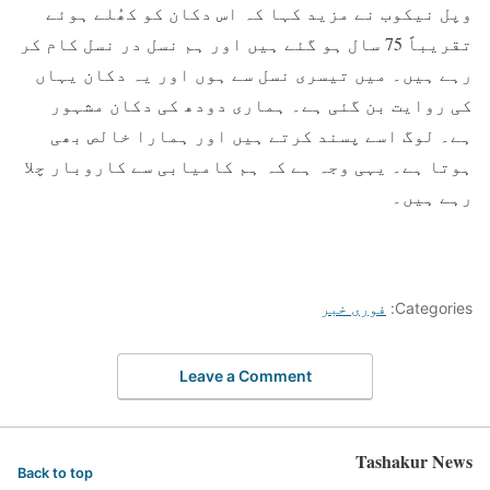
وپل نیکوب نے مزید کہا کہ اس دکان کو کھُلے ہوئے
تقریباً 75 سال ہو گئے ہیں اور ہم نسل در نسل کام کر
رہے ہیں۔ میں تیسری نسل سے ہوں اور یہ دکان یہاں
کی روایت بن گئی ہے۔ ہماری دودھ کی دکان مشہور
ہے۔ لوگ اسے پسند کرتے ہیں اور ہمارا خالص بھی
ہوتا ہے۔ یہی وجہ ہے کہ ہم کامیابی سے کاروبار چلا
رہے ہیں۔
Categories:
فوری خبر
Leave a Comment
Tashakur News
Back to top