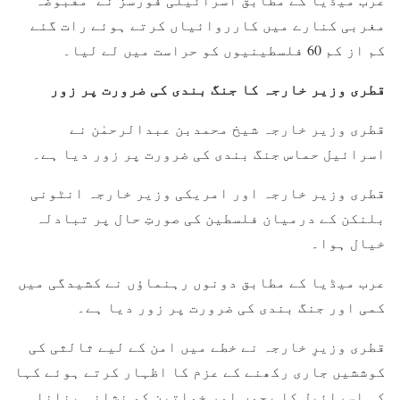
مغربی کنارے میں کارروائیاں کرتے ہوئے رات گئے
کم از کم 60 فلسطینیوں کو حراست میں لے لیا۔
قطری وزیر خارجہ کا جنگ بندی کی ضرورت پر زور
قطری وزیر خارجہ شیخ محمدبن عبدالرحمٰن نے
اسرائیل حماس جنگ بندی کی ضرورت پر زور دیا ہے۔
قطری وزیر خارجہ اور امریکی وزیر خارجہ انٹونی
بلنکن کے درمیان فلسطین کی صورتِ حال پر تبادلہ
خیال ہوا۔
عرب میڈیا کے مطابق دونوں رہنماؤں نے کشیدگی میں
کمی اور جنگ بندی کی ضرورت پر زور دیا ہے۔
قطری وزیرِ خارجہ نے خطے میں امن کے لیے ثالثی کی
کوششیں جاری رکھنے کے عزم کا اظہار کرتے ہوئے کہا
کہ اسرائیل کا بچوں اور خواتین کو نشانہ بنانا