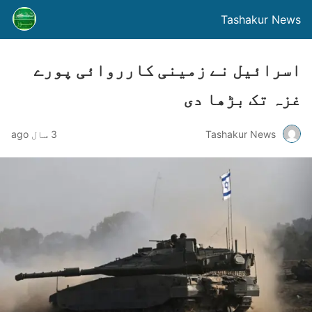
Tashakur News
اسرائیل نے زمینی کارروائی پورے
غزہ تک بڑھا دی
Tashakur News
3 سال ago