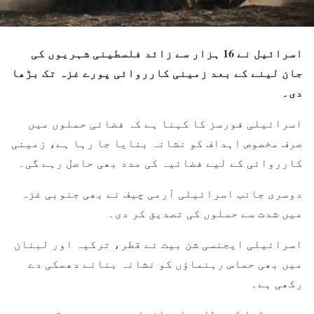
اسرائیل نے 16 ہزار سے زائد فلسطینی شہریوں کی
جان لینے کے بعد زمینی کارروائی پورے غزہ تک بڑھا
دی۔
اسرائیلی فورسز کا کہنا ہے کہ فضائی حملوں میں
صرف مخصوص اہداف کو نشانہ بنایا جا رہا ہے، زمینی
کارروائی کے لیے فضائیہ کی مدد بھی حاصل رہے گی۔
دوسری جانب اسرائیلی آرمی چیف نے بھی جنوبی غزہ
میں شدت سے حملوں کی تصدیق کر دی۔
اسرائیلی ایجنسی شن بیت نے قطر، ترکیہ اور لبنان
میں بھی حماس رہنماؤں کو نشانہ بنانے دھمکی دے
رکھی ہے۔
عرب میڈیا کے مطابق اسرائیلی فورسز نے مقبوضہ