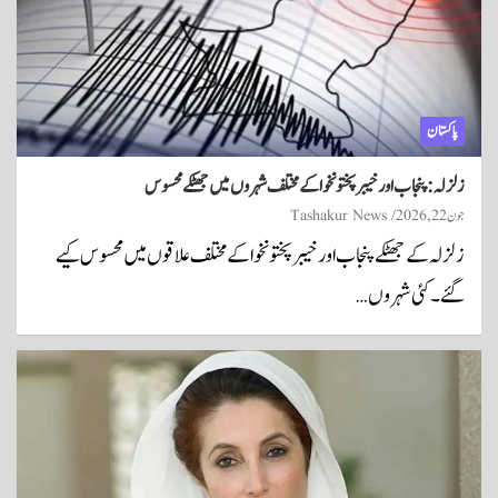
پاکستان
زلزلہ: پنجاب اور خیبر پختونخوا کے مختلف شہروں میں جھٹکے محسوس
جون 22, 2026
Tashakur News
زلزلہ کے جھٹکے پنجاب اور خیبر پختونخوا کے مختلف علاقوں میں محسوس کیے
گئے۔ کئی شہروں…