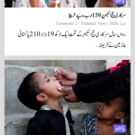
پاکستان
سرکاری حج اسکیم پر 139 ارب روپے خرچ
جون 7, 2026
Tashakur News
2 Comments
رواں سال سرکاری حج اسکیم کے تحت ایک لاکھ 19 ہزار 210 پاکستانی
عازمین نے فریضۂ…
پاکستان