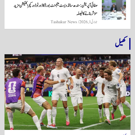
صفائی آپریشن: سندھ سالڈ ویسٹ مینجمنٹ بورڈ کا ڈور ٹو ڈور کچرا کلیکشن مزید
مؤثر بنانے کا فیصلہ
جولائی 1, 2026
Tashakur News
کھیل