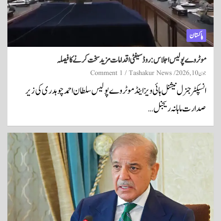
پاکستان
موٹروے پولیس اجلاس: روڈ سیفٹی اقدامات مزید سخت کرنے کا فیصلہ
جون 10, 2026
Tashakur News
1 Comment
انسپکٹر جنرل نیشنل ہائی ویز اینڈ موٹروے پولیس سلطان احمد چوہدری کی زیر
صدارت ماہانہ ریجنل…