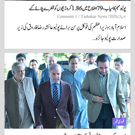
پولیو مہم کامیاب، 79 اضلاع میں 1.86 کروڑ بچوں کو قطرے پلائے گئے
جون 5, 2026
Tashakur News
1 Comment
اسلام آباد: وزیراعظم کی فوکل پرسن برائے پولیو عائشہ رضا فاروق کی زیر
صدارت پولیو جائزہ…
فوری خبر