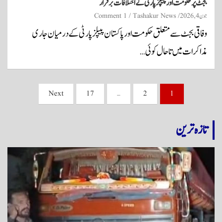
بجٹ پر حکومت اور پیپلزپارٹی کے اختلافات برقرار
جون 4, 2026
Tashakur News
1 Comment
وفاقی بجٹ سے متعلق حکومت اور پاکستان پیپلز پارٹی کے درمیان جاری
مذاکرات میں تاحال کوئی…
Posts
Next
17
…
2
1
pagination
تازہ ترین