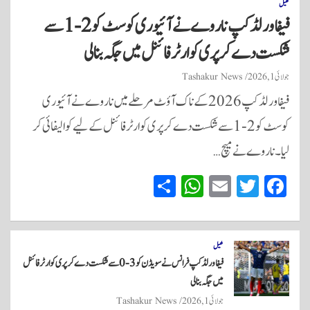
کھیل
فیفا ورلڈ کپ ناروے نے آئیوری کوسٹ کو 2-1 سے
شکست دے کر پری کوارٹر فائنل میں جگہ بنا لی
جولائی 1, 2026
Tashakur News
فیفا ورلڈ کپ 2026 کے ناک آؤٹ مرحلے میں ناروے نے آئیوری
کوسٹ کو 2-1 سے شکست دے کر پری کوارٹر فائنل کے لیے کوالیفائی کر
لیا۔ ناروے نے میچ…
S
W
E
T
Fa
ha
ha
m
wi
ce
re
ts
ail
tte
bo
A
r
ok
کھیل
فیفا ورلڈ کپ فرانس نے سویڈن کو 3-0 سے شکست دے کر پری کوارٹر فائنل
pp
میں جگہ بنا لی
جولائی 1, 2026
Tashakur News