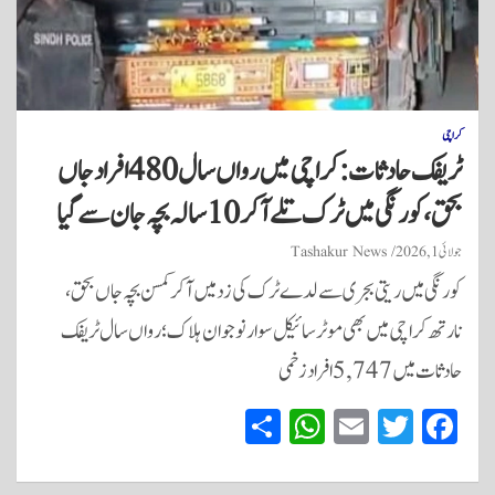
کراچی
ٹریفک حادثات: کراچی میں رواں سال 480 افراد جاں
بحق، کورنگی میں ٹرک تلے آکر 10 سالہ بچہ جان سے گیا
جولائی 1, 2026
Tashakur News
کورنگی میں ریتی بجری سے لدے ٹرک کی زد میں آکر کمسن بچہ جاں بحق،
نارتھ کراچی میں بھی موٹر سائیکل سوار نوجوان ہلاک؛ رواں سال ٹریفک
حادثات میں 5,747 افراد زخمی
S
W
E
T
Fa
ha
ha
m
wi
ce