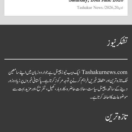
Saturday, 20th June 2026
جون 20, 2026
Tashakur News
تشکر نیوز
Tashakurnews.com ایک ویب نیوز چینل ہے جو اردو زبان میں اپنے سامعین
تک تازہ ترین اور متعلقہ خبریں فراہم کرنے پر توجہ مرکوز کرتا ہے۔ پاکستانی خبروں پر زیادہ زور
دینے کے ساتھ، چینل سیاست، حالات حاضرہ، کاروبار، کھیل، تفریح، اور مزید بہت سے
موضوعات کا احاطہ کرتا ہے۔
تازہ ترین