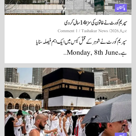
پاکستان
سپریم کورٹ نے خاتون کی سزا 14 سال کر دی
جون 8, 2026
Tashakur News
1 Comment
سپریم کورٹ نے شوہر کے قتل کیس میں ایک اہم فیصلہ سنایا
ہے۔ Monday, 8th June…