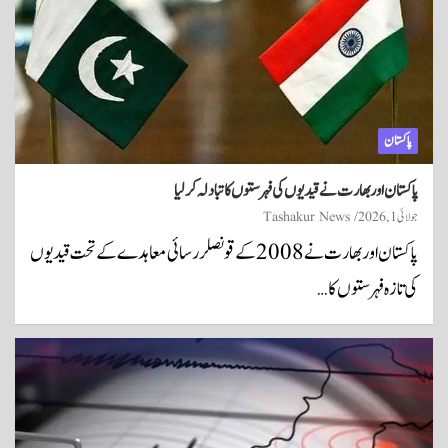
پاکستان
پاکستان اور بھارت نے قیدیوں کی فہرستوں کا تبادلہ کر لیا
جولائی 1, 2026
Tashakur News
پاکستان اور بھارت نے 2008 کے قونصلر رسائی معاہدے کے تحت قیدیوں
کی تازہ فہرستوں کا…