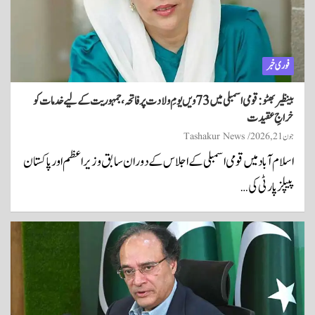
فوری خبر
بینظیر بھٹو: قومی اسمبلی میں 73ویں یومِ ولادت پر فاتحہ، جمہوریت کے لیے خدمات کو
خراجِ عقیدت
جون 21, 2026
Tashakur News
اسلام آباد میں قومی اسمبلی کے اجلاس کے دوران سابق وزیراعظم اور پاکستان
پیپلز پارٹی کی…