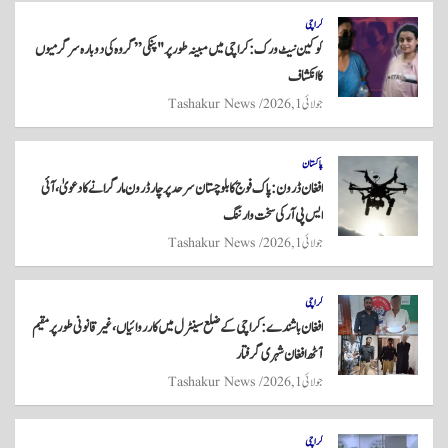
re
ts
ail
tte
bo
A
r
ok
کراچی
کوکین نیٹ ورک: کراچی میں مبینہ طور پر "پنکی” گروہ کی دوبارہ سرگرمیوں
pp
کا انکشاف
جولائی 1, 2026
Tashakur News
پاکستان
افغان ڈرون: پاک فوج کا بلوچستان سرحد پر چار ڈرون مار گرانے کا دعویٰ، آئی
ایس پی آر کی سخت وارننگ
جولائی 1, 2026
Tashakur News
کراچی
افغان باشندے: کراچی کے ضلع سینٹرل میں کارروائیاں، غیر قانونی طور پر مقیم
آٹھ افغان شہری گرفتار
جولائی 1, 2026
Tashakur News
کراچی