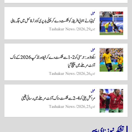
کھیل
کینیڈا نے جنوبی افریقہ کو شکست دے کر پہلی بار پری کوارٹر فائنل میں جگہ بنا لی
جون 29, 2026
Tashakur News
کھیل
ایکواڈور: جرمنی کو 2-1 سے شکست دے کر فیفا ورلڈ کپ 2026 کے ناک
آؤٹ مرحلے میں پہنچ گیا
جون 26, 2026
Tashakur News
کھیل
مراکش ہیٹی کو 4-2 سے شکست، ناک آؤٹ مرحلے میں رسائی یقینی
جون 25, 2026
Tashakur News
تشکر نیوز: ای پیپر