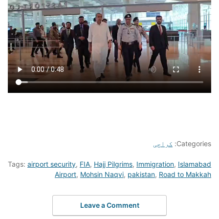
Categories:
کراچی
Tags:
airport security
,
FIA
,
Hajj Pilgrims
,
Immigration
,
Islamabad
Airport
,
Mohsin Naqvi
,
pakistan
,
Road to Makkah
Leave a Comment