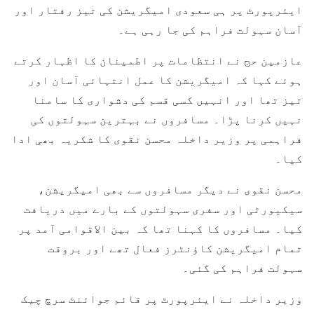
ایئرپورٹ پر ہی سعودی امیگریشن کی تیز رفتار اور
آسان سہولت فراہم کی جا رہی ہے۔
عازمین حج نے انتظامات پر اطمینان کا اظہار کرتے
ہوئے کہا کہ امیگریشن کا عمل انتہائی آسان اور
تیز تھا اور انہیں کسی قسم کی دشواری کا سامنا
نہیں کرنا پڑا۔ مسافروں نے بہترین سہولتوں کی
فراہمی پر وزیر داخلہ محسن نقوی کا شکریہ بھی ادا
کیا۔
محسن نقوی نے دیگر مسافروں سے بھی امیگریشن،
سیکیورٹی اور سفری سہولتوں کے بارے میں دریافت
کیا۔ مسافروں کا کہنا تھا کہ بین الاقوامی آمد پر
تمام امیگریشن کاؤنٹرز فعال تھے اور بروقت
سہولت فراہم کی گئی۔
وزیر داخلہ نے ایئرپورٹ پر قائم جوائنٹ سرچ چیک