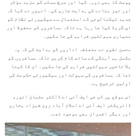
پوسٹ کا بھی دورہ کیا اور سرچ سسٹم کو مزید مؤثر
اور تیز بنانے کی ہدایت جاری کی۔ انہوں نے کہا کہ
جدید ٹیکنالوجی کے استعمال سے سیکیورٹی نظام کو
اپ گریڈ کیا جا رہا ہے تاکہ مسافروں کو محفوظ اور
معیاری سہولتیں فراہم کی جا سکیں۔
محسن نقوی نے متعلقہ اداروں کو ہدایت کی کہ وہ
مکمل ہم آہنگی کے ساتھ کام کریں تاکہ مسافروں کو
بلا تاخیر سہولتیں فراہم کی جا سکیں۔ ان کا کہنا
تھا کہ مسافروں کی سہولت اور سیکیورٹی حکومت کی
اولین ترجیح ہے۔
اس موقع پر ڈی جی ایف آئی اے ڈاکٹر عثمان انور،
ڈائریکٹر ایف آئی اے اسلام آباد زون شہزاد بخاری
اور دیگر افسران بھی موجود تھے۔