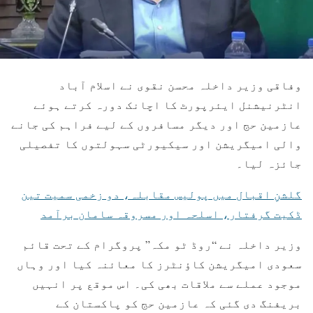
وفاقی وزیر داخلہ محسن نقوی نے اسلام آباد
انٹرنیشنل ایئرپورٹ کا اچانک دورہ کرتے ہوئے
عازمین حج اور دیگر مسافروں کے لیے فراہم کی جانے
والی امیگریشن اور سیکیورٹی سہولتوں کا تفصیلی
جائزہ لیا۔
گلشنِ اقبال میں پولیس مقابلہ، دو زخمی سمیت تین
ڈکیت گرفتار، اسلحہ اور مسروقہ سامان برآمد
وزیر داخلہ نے “روڈ ٹو مکہ” پروگرام کے تحت قائم
سعودی امیگریشن کاؤنٹرز کا معائنہ کیا اور وہاں
موجود عملے سے ملاقات بھی کی۔ اس موقع پر انہیں
بریفنگ دی گئی کہ عازمین حج کو پاکستان کے