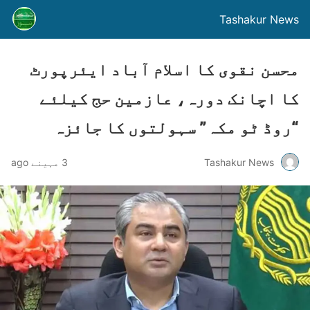
Tashakur News
محسن نقوی کا اسلام آباد ایئرپورٹ
کا اچانک دورہ، عازمین حج کیلئے
“روڈ ٹو مکہ” سہولتوں کا جائزہ
Tashakur News
3 مہینے ago