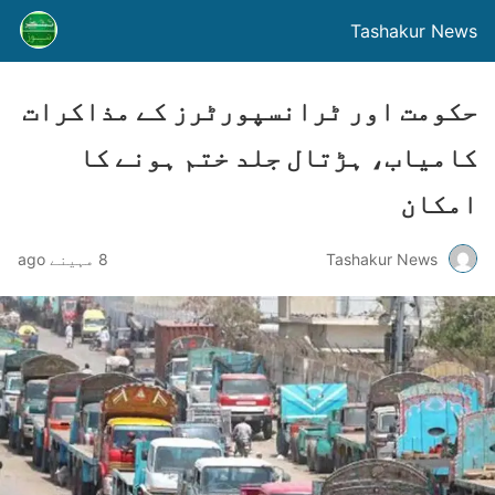
Tashakur News
حکومت اور ٹرانسپورٹرز کے مذاکرات
کامیاب، ہڑتال جلد ختم ہونے کا
امکان
Tashakur News
8 مہینے ago