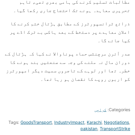
مطالبات تسلیم کرنے کی ہامی بھری تھی، تاہم
تحریری معاہدہ ہونے تک احتجاج جاری رکھا گیا۔
ذرائع ٹرانسپورٹرز کے مطابق ہڑتال ختم کرنے کا
اعلان معاہدے پر دستخط کے بعد ہاکس بے ٹرک اڈے پر
کیا جائے گا۔
صدر آئرن مرچنٹس حماد پوناوالا نے کہا کہ ہڑتال کے
دوران مال نہ ملنے کی وجہ سے صنعتیں بند ہونے کا
خطرہ تھا اور لوہے کے تاجروں سمیت دیگر امپورٹرز
کو اربوں روپے کا نقصان ہو رہا تھا۔
Categories:
کراچی
Tags:
GoodsTransport
,
IndustryImpact
,
Karachi
,
Negotiations
,
pakistan
,
TransportStrike