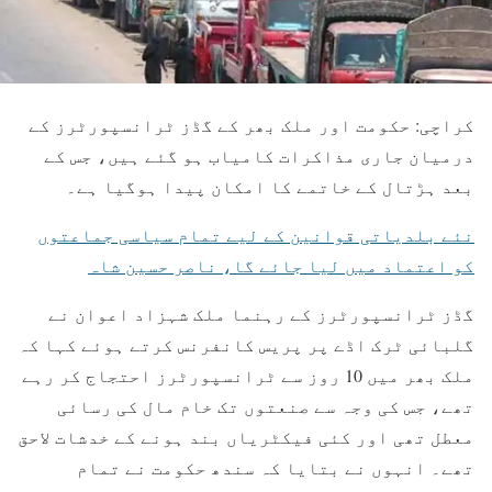
کراچی: حکومت اور ملک بھر کے گڈز ٹرانسپورٹرز کے
درمیان جاری مذاکرات کامیاب ہو گئے ہیں، جس کے
بعد ہڑتال کے خاتمے کا امکان پیدا ہوگیا ہے۔
نئے بلدیاتی قوانین کے لیے تمام سیاسی جماعتوں
کو اعتماد میں لیا جائے گا، ناصر حسین شاہ
گڈز ٹرانسپورٹرز کے رہنما ملک شہزاد اعوان نے
گلبائی ٹرک اڈے پر پریس کانفرنس کرتے ہوئے کہا کہ
ملک بھر میں 10 روز سے ٹرانسپورٹرز احتجاج کر رہے
تھے، جس کی وجہ سے صنعتوں تک خام مال کی رسائی
معطل تھی اور کئی فیکٹریاں بند ہونے کے خدشات لاحق
تھے۔ انہوں نے بتایا کہ سندھ حکومت نے تمام