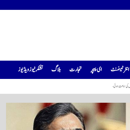
انٹرٹینمنٹ
ای پیپر
تجارت
بلاگ
تشکرنیوز ویڈیوز
 کی سماعت ہوئی،