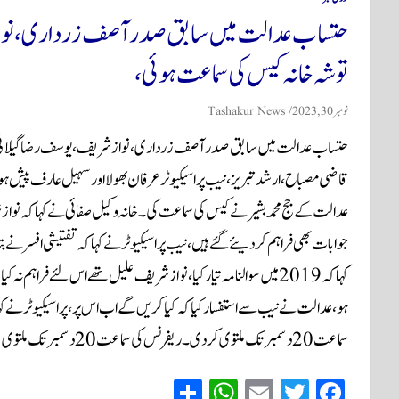
حتساب عدالت میں سابق صدر آصف زرداری، نواز
توشہ خانہ کیس کی سماعت ہوئی،
نومبر 30, 2023
Tashakur News
حتساب عدالت میں سابق صدر آصف زرداری، نوازشریف، یوسف رضا گیلانی ا
قاضی مصباح، ارشد تبریز، نیب پراسیکیوٹر عرفان بھولا اور سہیل عارف پیش 
عدالت کے جج محمد بشیر نے کیس کی سماعت کی۔خانہ وکیل صفائی نے کہاکہ ن
جوابات بھی فراہم کردیئے گئے ہیں ،نیب پراسیکیوٹر نے کہاکہ تفتیشی افسر نے بتا
کہاکہ 2019میں سوالنامہ تیار کیا، نوازشریف علیل تھے اس لئے فراہم ن
ہو،عدالت نے نیب سے استفسار کیا کہ کیا کریں گے اب اس پر ،پراسیکیوٹر نے کہ
سماعت 20دسمبر تک ملتوی کردی۔ریفرنس کی سماعت 20دسمبر تک ملتوی
S
W
E
T
Fa