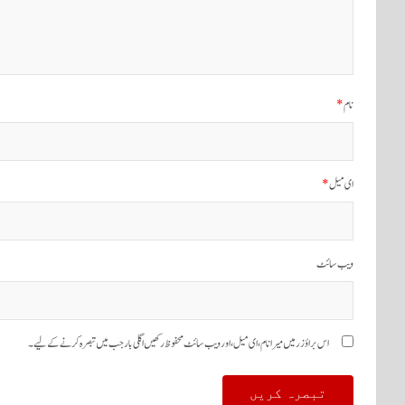
نام
*
ای میل
*
ویب‌ سائٹ
اس براؤزر میں میرا نام، ای میل، اور ویب سائٹ محفوظ رکھیں اگلی بار جب میں تبصرہ کرنے کےلیے۔