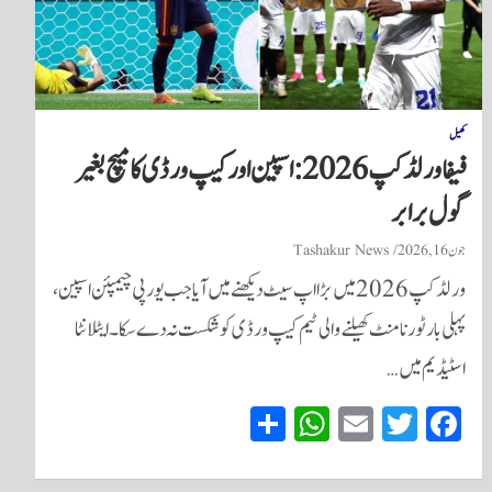
کھیل
فیفا ورلڈ کپ 2026: اسپین اور کیپ ورڈی کا میچ بغیر
گول برابر
جون 16, 2026
Tashakur News
ورلڈ کپ 2026 میں بڑا اپ سیٹ دیکھنے میں آیا جب یورپی چیمپئن اسپین،
پہلی بار ٹورنامنٹ کھیلنے والی ٹیم کیپ ورڈی کو شکست نہ دے سکا۔ ایٹلانٹا
اسٹیڈیم میں…
S
W
E
T
Fa
ha
ha
m
wi
ce