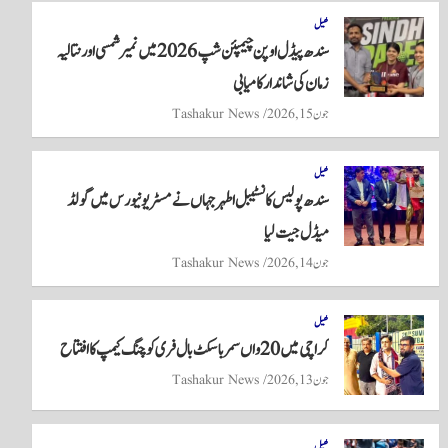
re
ts
ail
tte
bo
A
r
ok
کھیل
سندھ پیڈل اوپن چیمپئن شپ 2026 میں نمیر شمسی اور نتالیہ
pp
زمان کی شاندار کامیابی
جون 15, 2026
Tashakur News
کھیل
سندھ پولیس کانسٹیبل اطہر جہاں نے مسٹر یونیورس میں گولڈ
میڈل جیت لیا
جون 14, 2026
Tashakur News
کھیل
کراچی میں 20واں سمر باسکٹ بال فری کوچنگ کیمپ کا افتتاح
جون 13, 2026
Tashakur News
کھیل