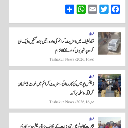
S
W
E
T
Fa
ha
ha
m
wi
ce
re
ts
ail
tte
bo
A
r
ok
کراچی
شاہ لطیف میں اسٹریٹ کرائم کی وارداتیں بڑھ گئیں، ایک ہی
pp
گروہ پر شہریوں کو لوٹنے کا الزام
جون 16, 2026
Tashakur News
کراچی
ڈیفنس پولیس کی کارروائی، اسٹریٹ کرائم میں ملوث 3 ملزمان
گرفتار، اسلحہ برآمد
جون 16, 2026
Tashakur News
کراچی
ہجرت کالونی میں تجاوزات کے خلاف بڑا آپریشن، سرکاری