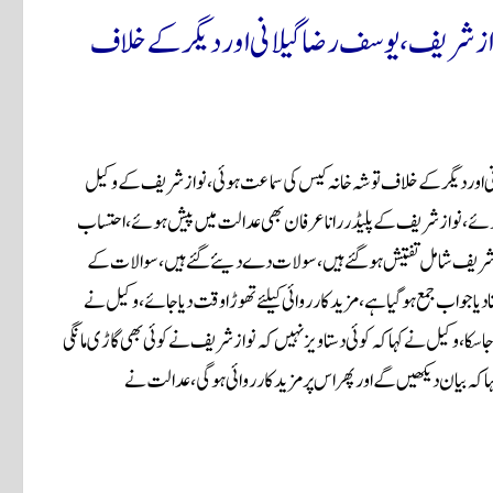
شریف، یوسف رضا گیلانی اور دیگر کے خلاف
ور دیگر کے خلاف توشہ خانہ کیس کی سماعت ہوئی،نوازشریف کے وکیل
ہوئے، نواز شریف کے پلیڈر رانا عرفان بھی عدالت میں پیش ہوئے،احتساب
وازشریف شامل تفتیش ہو گئے ہیں، سولات دے دیئے گئے ہیں،سوالات کے
 دیا جواب جمع ہو گیا ہے،مزید کارروائی کیلئے تھوڑا وقت دیا جائے،وکیل نے
ہ کیا جا سکا،وکیل نے کہاکہ کوئی دستاویز نہیں کہ نوازشریف نے کوئی بھی گاڑی مانگی
اکہ بیان دیکھیں گے اور پھر اس پر مزید کارروائی ہوگی، عدالت نے