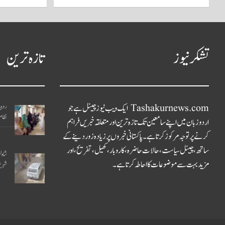
تشکر نیوز
تازہ ترین
Tashakurnews.com ایک ویب نیوز چینل ہے جو
روبین
نظام 
اردو زبان میں اپنے سامعین تک تازہ ترین اور متعلقہ خبریں فراہم
کرنے پر توجہ مرکوز کرتا ہے۔ پاکستانی خبروں پر زیادہ زور دینے کے
ساتھ، چینل سیاست، حالات حاضرہ، کاروبار، کھیل، تفریح، اور
شاہ 
مزید بہت سے موضوعات کا احاطہ کرتا ہے۔
شہریو