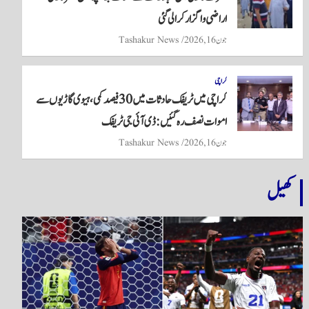
اراضی واگزار کرالی گئی
جون 16, 2026
Tashakur News
کراچی
کراچی میں ٹریفک حادثات میں 30 فیصد کمی، ہیوی گاڑیوں سے
اموات نصف رہ گئیں: ڈی آئی جی ٹریفک
جون 16, 2026
Tashakur News
کھیل