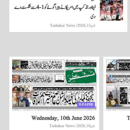
فیفا ورلڈکپ میں امریکا نے پیراگوئے کو 1-4 سے شکست دے
دی
جون 13, 2026
Tashakur News
E-PAPER
Wednesday, 10th June 2026
T
جون 10, 2026
Tashakur News