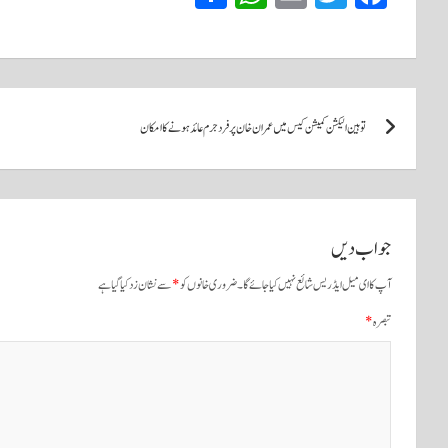
ha
ha
m
wi
ce
re
ts
ail
tte
bo
A
r
ok
پوسٹوں
pp
توہین الیکشن کمیشن کیس میں عمران خان پر فرد جرم عائد ہونے کا امکان
کی
نیویگیشن
جواب دیں
آپ کا ای میل ایڈریس شائع نہیں کیا جائے گا۔
ضروری خانوں کو
*
سے نشان زد کیا گیا ہے
تبصرہ
*