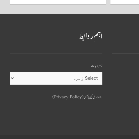
اہم روابط
زمرہ جات
o
u
رازداری کی پالیسی (Privacy Policy)