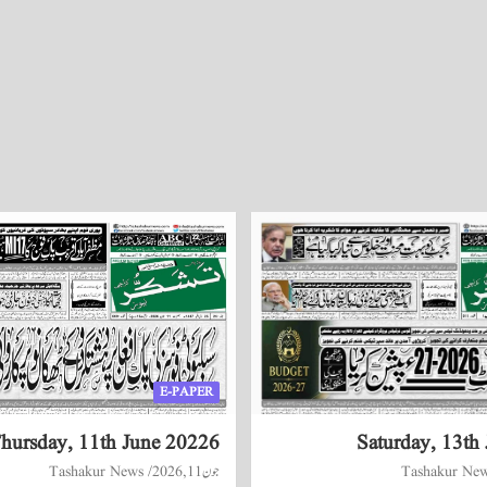
E-PAPER
hursday, 11th June 20226
Saturday, 13th
Tashakur Ne
جون 11, 2026
Tashakur News