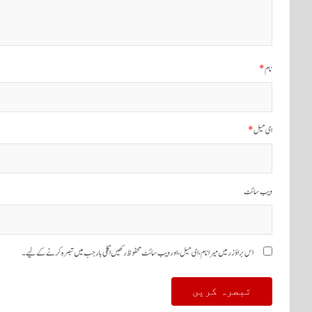
نام
*
ای میل
*
ویب‌ سائٹ
اس براؤزر میں میرا نام، ای میل، اور ویب سائٹ محفوظ رکھیں اگلی بار جب میں تبصرہ کرنے کےلیے۔