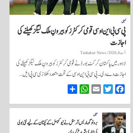
کھیل
پی سی بی این او سی قومی کرکٹرز کو بیرونِ ملک لیگز کھیلنے کی
اجازت
اگست 8, 2026
Tashakur News
لاہور میں پاکستان کرکٹ بورڈ نے قومی کرکٹرز کو بیرونِ ملک لیگز کھیلنے کی
اجازت دے دی۔ پی سی بی این او سی کے تحت متعدد کھلاڑی سی پی ایل…
S
W
E
T
Fa
ha
ha
m
wi
ce
re
ts
ail
tte
bo
A
r
ok
کھیل
برونو گوماریس آرسنل نے نیو کیسل کے کپتان کے لیے نئی بولی
pp
کی تیاری شروع کر دی