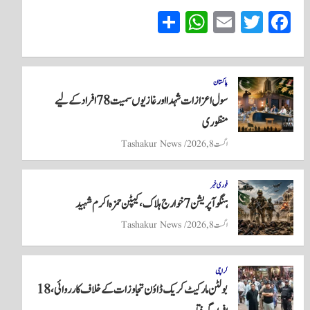
S
W
E
T
Fa
ha
ha
m
wi
ce
re
ts
ail
tte
bo
A
r
ok
پاکستان
سول اعزازات شہدا اور غازیوں سمیت 78 افراد کے لیے
pp
منظوری
اگست 8, 2026
Tashakur News
فوری خبر
ہنگو آپریشن 7 خوارج ہلاک، کیپٹن حمزہ اکرم شہید
اگست 8, 2026
Tashakur News
کراچی
بولٹن مارکیٹ کریک ڈاؤن تجاوزات کے خلاف کارروائی، 18