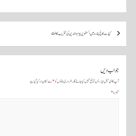
ha
ha
m
wi
ce
re
ts
ail
tte
bo
A
r
ok
پوسٹوں
pp
کیڈٹ کالج پٹارو میں اکسٹھویں یوم والدین کی تقریب کا انعقاد
کی
نیویگیشن
جواب دیں
آپ کا ای میل ایڈریس شائع نہیں کیا جائے گا۔
ضروری خانوں کو
*
سے نشان زد کیا گیا ہے
تبصرہ
*