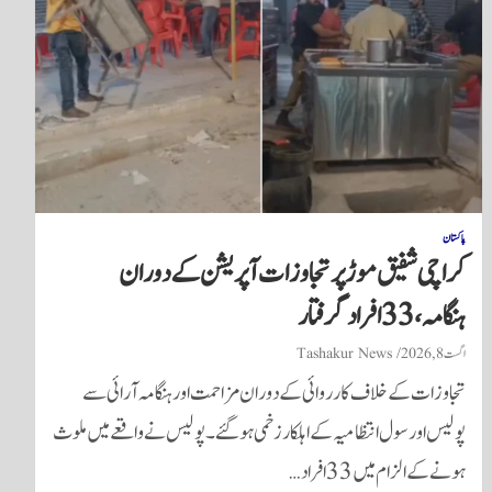
پاکستان
کراچی شفیق موڑ پر تجاوزات آپریشن کے دوران
ہنگامہ، 33 افراد گرفتار
اگست 8, 2026
Tashakur News
تجاوزات کے خلاف کارروائی کے دوران مزاحمت اور ہنگامہ آرائی سے
پولیس اور سول انتظامیہ کے اہلکار زخمی ہوگئے۔ پولیس نے واقعے میں ملوث
ہونے کے الزام میں 33 افراد…