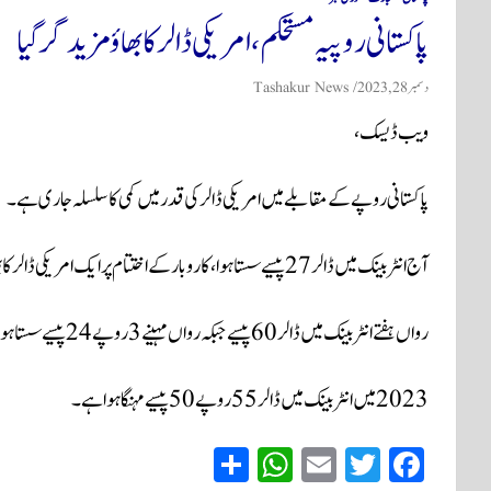
پاکستانی روپیہ مستحکم، امریکی ڈالر کا بھاؤ مزید گر گیا
دسمبر 28, 2023
Tashakur News
ویب ڈیسک،
پاکستانی روپےکے مقابلے میں امریکی ڈالر کی قدر میں کمی کا سلسلہ جاری ہے۔
آج انٹربینک میں ڈالر 27 پیسے سستا ہوا،کاروبار کے اختتام پر ایک امریکی ڈالر کا بھاؤ 281 روپے 93 پیسے ہے۔
رواں ہفتے انٹربینک میں ڈالر 60 پیسے جبکہ رواں مہینے 3 روپے 24 پیسے سستا ہوا ہے۔
2023 میں انٹربینک میں ڈالر 55 روپے 50 پیسے مہنگا ہوا ہے۔
S
W
E
T
Fa