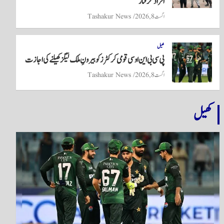
افراد گرفتار
اگست 8, 2026
Tashakur News
کھیل
پی سی بی این او سی قومی کرکٹرز کو بیرونِ ملک لیگز کھیلنے کی اجازت
اگست 8, 2026
Tashakur News
کھیل