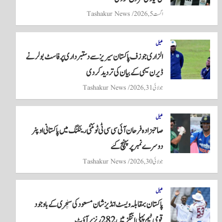
اگست 5, 2026
Tashakur News
کھیل
الزاری جوزف پاکستان سیریز سے دستبرداری پر فاسٹ بولر نے
ڈیرن سیمی کے بیان کی تردید کر دی
جولائی 31, 2026
Tashakur News
کھیل
صاحبزادہ فرحان آئی سی سی ٹی ٹوئنٹی رینکنگ میں پاکستانی اوپنر
دوسرے نمبر پر پہنچ گئے
جولائی 30, 2026
Tashakur News
کھیل
پاکستان بمقابلہ ویسٹ انڈیز شان مسعود کی سنچری کے باوجود
قومی ٹیم پہلی اننگز میں 282 رنز پر آؤٹ