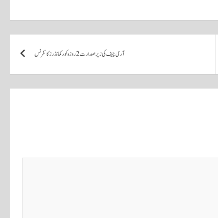
آرمی چیف کی زیر صدارت 2 روزہ کور کمانڈرز کانفرنس