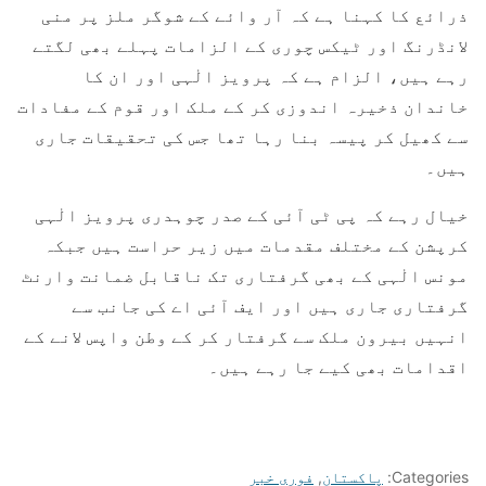
ذرائع کا کہنا ہے کہ آر وائے کے شوگر ملز پر منی
لانڈرنگ اور ٹیکس چوری کے الزامات پہلے بھی لگتے
رہے ہیں، الزام ہے کہ پرویز الٰہی اور ان کا
خاندان ذخیرہ اندوزی کر کے ملک اور قوم کے مفادات
سے کھیل کر پیسہ بنا رہا تھا جس کی تحقیقات جاری
ہیں۔
خیال رہے کہ پی ٹی آئی کے صدر چوہدری پرویز الٰہی
کرپشن کے مختلف مقدمات میں زیر حراست ہیں جبکہ
مونس الٰہی کے بھی گرفتاری تک ناقابل ضمانت وارنٹ
گرفتاری جاری ہیں اور ایف آئی اے کی جانب سے
انہیں بیرون ملک سے گرفتار کر کے وطن واپس لانے کے
اقدامات بھی کیے جا رہے ہیں۔
Categories:
پاکستان
,
فوری خبر