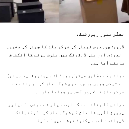
تشکُّر نیوز رپورٹنگ،
لاہور: چوہدری فیملی کی شوگر ملز کا چینی کی ذخیرہ
اندوزی اور منی لانڈرنگ میں ملوث ہونے کا انکشاف
سامنے آیا ہے۔
ذرائع کے مطابق فیڈرل بورڈ آف ریونیو (ایف بی آر)
نے ٹیکس چوری پر چوہدری شوگر ملز کی آر وائے کے
شوگر ملز کے لاہور آفس پر چھاپا مارا۔
ذرائع کا بتانا ہے کہ ایف بی آر نے مونس الٰہی اور
پرویز الٰہی خاندان کی شوگر ملز کی الیکٹرانک
ڈیوائسز اور ریکارڈ قبضے میں لے لیا۔