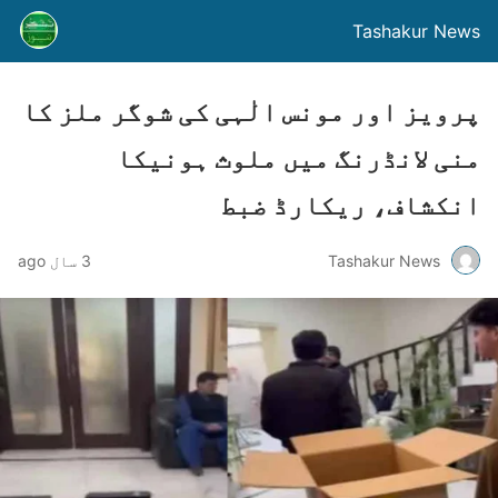
Tashakur News
پرویز اور مونس الٰہی کی شوگر ملز کا
منی لانڈرنگ میں ملوث ہونیکا
انکشاف، ریکارڈ ضبط
Tashakur News
3 سال ago