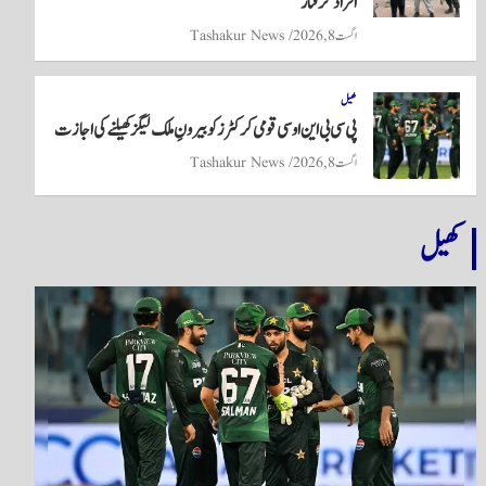
افراد گرفتار
اگست 8, 2026
Tashakur News
کھیل
پی سی بی این او سی قومی کرکٹرز کو بیرونِ ملک لیگز کھیلنے کی اجازت
اگست 8, 2026
Tashakur News
کھیل