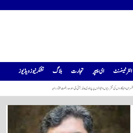
انٹرٹینمنٹ
ای پیپر
تجارت
بلاگ
تشکرنیوز ویڈیوز
ن و اہلکاروں کی تقرریوں و تبادلوں پر پابندی عائد:آئی جی سندھ رفعت مختار راجہ