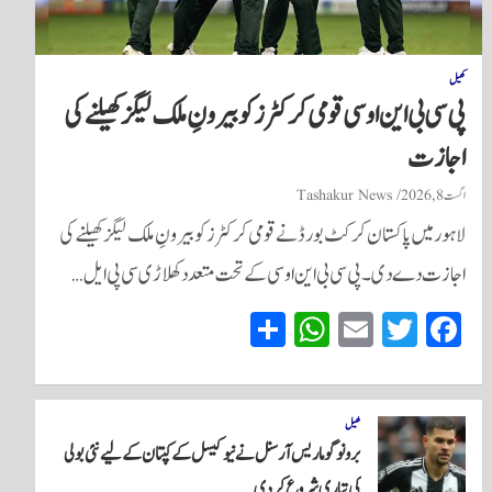
کھیل
پی سی بی این او سی قومی کرکٹرز کو بیرونِ ملک لیگز کھیلنے کی
اجازت
اگست 8, 2026
Tashakur News
لاہور میں پاکستان کرکٹ بورڈ نے قومی کرکٹرز کو بیرونِ ملک لیگز کھیلنے کی
اجازت دے دی۔ پی سی بی این او سی کے تحت متعدد کھلاڑی سی پی ایل…
S
W
E
T
Fa
ha
ha
m
wi
ce
re
ts
ail
tte
bo
A
r
ok
کھیل
برونو گوماریس آرسنل نے نیو کیسل کے کپتان کے لیے نئی بولی
pp
کی تیاری شروع کر دی