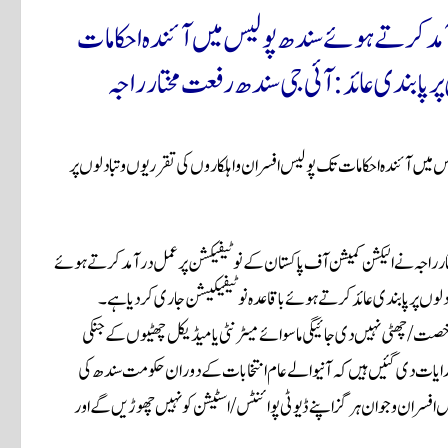
آمد کرتے ہوئے سندھ پولیس میں آئندہ احکامات
ر پابندی عائد:آئی جی سندھ رفعت مختار راجہ
میں آئندہ احکامات تک پولیس افسران و اہلکاروں کی تقرریوں و تبادلوں پر
دسمبر 2023) آئی جی سندھ رفعت مختار راجہ نے الیکشن کمیشن آف پاکستان کے نوٹیفیکشن پر عمل درآمد کرتے ہوئے
دلوں پر پابندی عائد کرتے ہوئے باقاعدہ نوٹیفیکیشن جاری کردیا ہے۔
رخصت/چھٹی نہیں دی جائیگی ماسوائے میٹرنٹی یا میڈیکل چھٹیوں کے جنکی
ہدایات دی گئیں ہیں کہ آنیوالے عام انتخابات کے دوران حکومت سندھ کی
فسران و جوان ہر گز اپنے ڈیوٹی پوائنٹس/اسٹیشن کو نہیں چھوڑیں گے اور