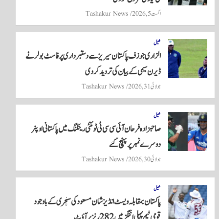
اگست 5, 2026
Tashakur News
کھیل
الزاری جوزف پاکستان سیریز سے دستبرداری پر فاسٹ بولر نے
ڈیرن سیمی کے بیان کی تردید کر دی
جولائی 31, 2026
Tashakur News
کھیل
صاحبزادہ فرحان آئی سی سی ٹی ٹوئنٹی رینکنگ میں پاکستانی اوپنر
دوسرے نمبر پر پہنچ گئے
جولائی 30, 2026
Tashakur News
کھیل
پاکستان بمقابلہ ویسٹ انڈیز شان مسعود کی سنچری کے باوجود
قومی ٹیم پہلی اننگز میں 282 رنز پر آؤٹ