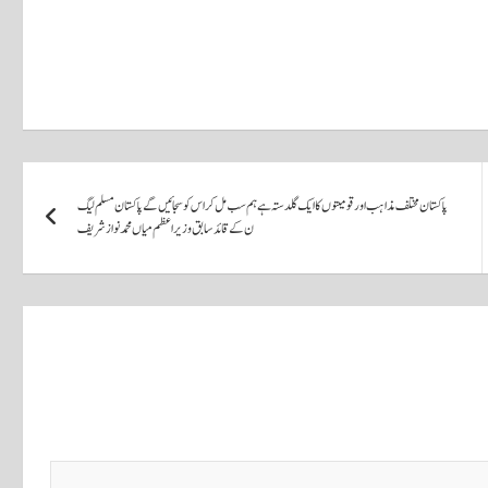
پاکستان مختلف مذاہب اور قومیتوں کا ایک گلدستہ ہے ہم سب مل کر اس کو سجائیں گے پاکستان مسلم لیگ
ن کے قائد سابق وزیراعظم میاں محمد نوازشریف