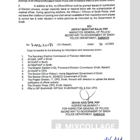
فوری خبر
کراچی