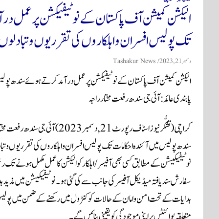
الیکشن کمیشن آف پاکستان کے نوٹیفیکشن پر عمل در
تک پولیس افسران و اہلکاروں کی تقرریوں و تبادلوں پ
دسمبر 21, 2023
Tashakur News
الیکشن کمیشن آف پاکستان کے نوٹیفیکشن پر عمل درآمد کرتے ہوئے سندھ پولیس 
پابندی عائد:آئی جی سندھ رفعت مختار راجہ
کراچی(تشکُّر نیوز اسٹاف رپورٹ21,
سندھ پولیس میں آئندہ احکامات تک پولیس افسران و اہلکاروں کی تقرریوں و تبا
نوٹیفیکیشن کے مطابق کسی بھی آفیسر/اہلکار کو الیکشن کا عمل مکمل ہونے تک 
سفارش سندیافتہ میڈیکل آفیسر کی جانب سے کی گئی ہو۔نوٹیفیکیشن میں مذید 
ہدایات کے تحت امن وامان کے حالات کو کنٹرول میں رکھنے کے ضمن میں پولیس ا
متعلقہ پوائنٹس پر اپنی موجودگی کو یقینی بنائیں گے۔