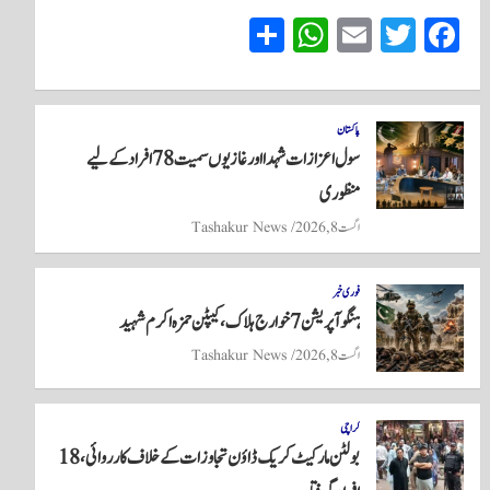
S
W
E
T
Fa
ha
ha
m
wi
ce
re
ts
ail
tte
bo
A
r
ok
پاکستان
سول اعزازات شہدا اور غازیوں سمیت 78 افراد کے لیے
pp
منظوری
اگست 8, 2026
Tashakur News
فوری خبر
ہنگو آپریشن 7 خوارج ہلاک، کیپٹن حمزہ اکرم شہید
اگست 8, 2026
Tashakur News
کراچی
بولٹن مارکیٹ کریک ڈاؤن تجاوزات کے خلاف کارروائی، 18