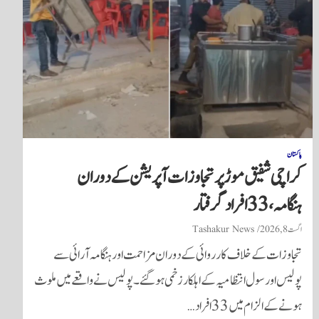
پاکستان
کراچی شفیق موڑ پر تجاوزات آپریشن کے دوران
ہنگامہ، 33 افراد گرفتار
اگست 8, 2026
Tashakur News
تجاوزات کے خلاف کارروائی کے دوران مزاحمت اور ہنگامہ آرائی سے
پولیس اور سول انتظامیہ کے اہلکار زخمی ہوگئے۔ پولیس نے واقعے میں ملوث
ہونے کے الزام میں 33 افراد…