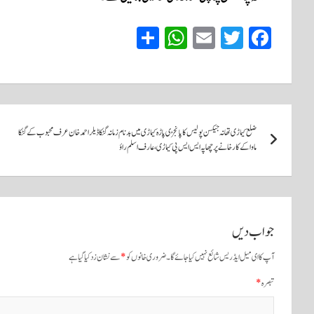
S
W
E
T
Fa
ha
ha
m
wi
ce
re
ts
ail
tte
bo
A
r
ok
پوسٹوں
pp
ضلع کیماڑی تھانہ جیکسن پولیس کا پانجڑی پاڑہ کیماڑی میں بدنام زمانہ گٹکا ڈیلر احمد خان عرف محبوب کے گٹکا
کی
ماوا کے کارخانے پر چھاپہ ایس ایس پی کیماڑی، عارف اسلم راؤ
نیویگیشن
جواب دیں
آپ کا ای میل ایڈریس شائع نہیں کیا جائے گا۔
ضروری خانوں کو
*
سے نشان زد کیا گیا ہے
تبصرہ
*