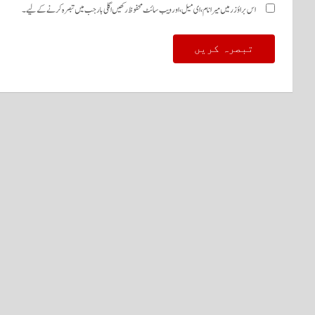
اس براؤزر میں میرا نام، ای میل، اور ویب سائٹ محفوظ رکھیں اگلی بار جب میں تبصرہ کرنے کےلیے۔