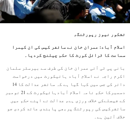
تشکور نیوز رپورٹنگ،
اسلام آباد: عمران خان نے سائفر کیس کی ان کیمرا
سماعت کا ٹرائل کورٹ کا حکم چیلنج کردیا۔
بانی پی ٹی آئی عمران خان کی طرف سے بیرسٹر سلمان
اکرم راجہ نے اسلام آباد ہائیکورٹ میں درخواست
دائر کی جس میں کہا گیا ہے کہ سائفر عدالت کا 14
دسمبرکا حکم نامہ اسلام آبادہائیکورٹ کے 21 نومبر
کے فیصلےکی خلاف ورزی ہے، عدالت نے اپنے حکم میں
سائفرکیس کی رپورٹنگ پربھی پابندی عائد کردی جو
خلاف آئین ہے۔