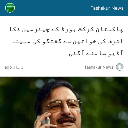
Tashakur News
پاکستان کرکٹ بورڈ کے چیئرمین ذکا
اشرف کی خواتین سے گفتگو کی مبینہ
آڈیو سامنے آگئی
Tashakur News
3 سال ago