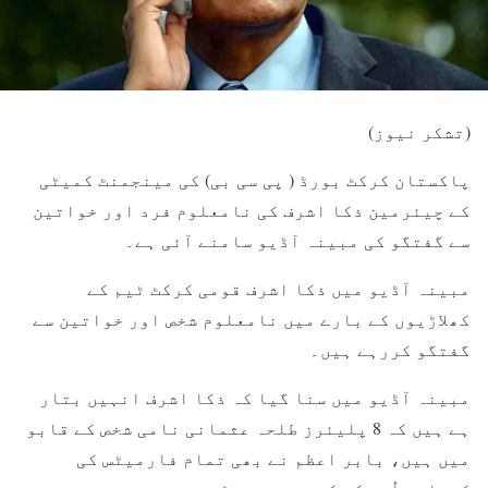
(تشکر نیوز)
پاکستان کرکٹ بورڈ ( پی سی بی) کی مینجمنٹ کمیٹی
کے چیئرمین ذکا اشرف کی نامعلوم فرد اور خواتین
سے گفتگو کی مبینہ آڈیو سامنے آئی ہے۔
مبینہ آڈیو میں ذکا اشرف قومی کرکٹ ٹیم کے
کھلاڑیوں کے بارے میں نامعلوم شخص اور خواتین سے
گفتگو کررہے ہیں۔
مبینہ آڈیو میں سنا گیا کہ ذکا اشرف انہیں بتار
ہے ہیں کہ 8 پلیئرز طلحہ عثمانی نامی شخص کے قابو
میں ہیں، بابر اعظم نے بھی تمام فارمیٹس کی