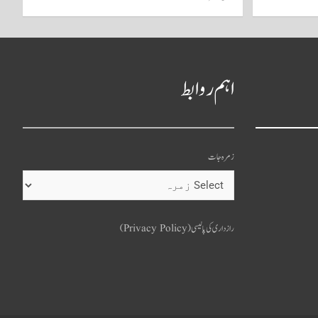
اہم روابط
زمرہ جات
o
u
رازداری کی پالیسی (Privacy Policy)