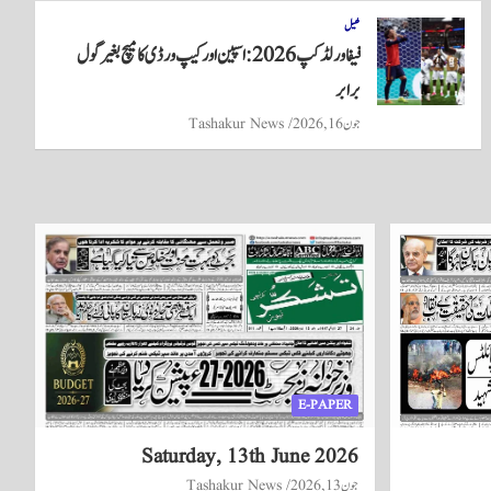
کھیل
فیفا ورلڈ کپ 2026: اسپین اور کیپ ورڈی کا میچ بغیر گول
برابر
جون 16, 2026
Tashakur News
E-PAPER
Saturday, 13th June 2026
جون 13, 2026
Tashakur News