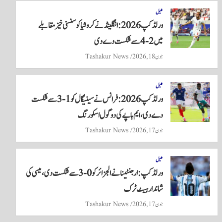
re
ts
ail
tte
bo
A
r
ok
کھیل
ورلڈ کپ 2026: انگلینڈ نے کروشیا کو سنسنی خیز مقابلے
pp
میں 2-4 سے شکست دے دی
جون 18, 2026
Tashakur News
کھیل
ورلڈ کپ 2026: فرانس نے سینیگال کو 1-3 سے شکست
دے دی، ایم باپے کی دو گول اسکورنگ
جون 17, 2026
Tashakur News
کھیل
ورلڈ کپ: ارجنٹینا نے الجزائر کو 0-3 سے شکست دی، میسی کی
شاندار ہیٹ ٹرک
جون 17, 2026
Tashakur News