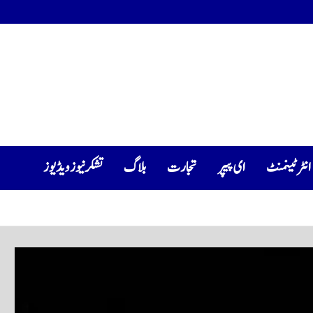
انٹرٹینمنٹ
ای پیپر
تجارت
بلاگ
تشکرنیوز ویڈیوز