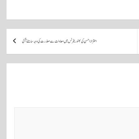
اعتزاز احسن کی بھٹو ریفرنس میں معاونت سے معذرت کی وجہ سامنے آ گئی