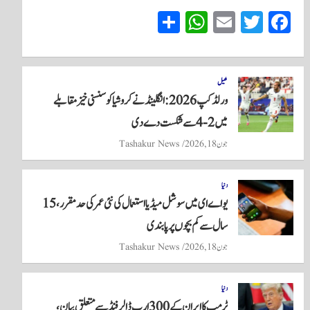
S
W
E
T
Fa
ha
ha
m
wi
ce
re
ts
ail
tte
bo
A
r
ok
کھیل
ورلڈ کپ 2026: انگلینڈ نے کروشیا کو سنسنی خیز مقابلے
pp
میں 2-4 سے شکست دے دی
جون 18, 2026
Tashakur News
دنیا
یو اے ای میں سوشل میڈیا استعمال کی نئی عمر کی حد مقرر، 15
سال سے کم بچوں پر پابندی
جون 18, 2026
Tashakur News
دنیا
ٹرمپ کا ایران کے 300 ارب ڈالر فنڈ سے متعلق بیان،