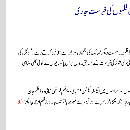
ی فلموں کی فہرست جاری
ووڈ اور بالی ووڈ فلموں سمیت دیگر ممالک کی فلمیں اور ڈرامے تلاش کرتے رہے۔ گوگل کی
ی وی شوز کی فہرست کے مطابق رواں برس پاکستانیوں نے کوئی بھی مقامی
فہرست میں پاکستانیوں کی جانب سے سب سے زیادہ تلاش کی جانے والی دس فلموں اور ڈراموں میں ایکسٹریکشن 2‘ بالی ووڈ فلم فرضی‘ ہالی ووڈ فلم جان
ار بی جبکہ پہلی ‘ دوسرے اور تیسرے نمبر پر بالترتیب ہالی ووڈ فلم اوپن ہائیمر‘
شاہ