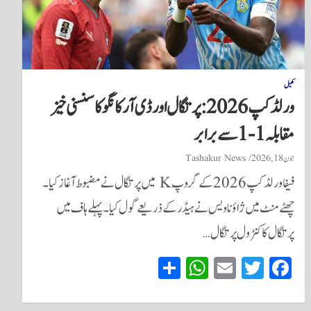
کھیل
ورلڈ کپ 2026: پرتگال اور ڈی آر کانگو کا سنسنی خیز
مقابلہ 1-1 سے برابر
جون 18, 2026
Tashakur News
فیفا ورلڈ کپ 2026 کے گروپ K میں پرتگال نے مضبوط آغاز کیا۔
چھٹے منٹ میں ژاؤ ناویس نے ہیڈر کے ذریعے گول کیا۔ پہلے ہاف میں
پرتگال کا کنٹرول پرتگال…
S
W
E
T
Fa
ha
ha
m
wi
ce