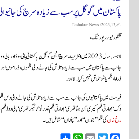
پاکستان میں گوگل پرسب سے زیادہ سرچ کی جانیوال
دسمبر 13, 2023
Tashakur News
تشکور نیوز رپورٹنگ،
لاہور, سال 2023 میں انٹرنیٹ سرچ انجن گوگل پر پاکستانی ہالی 
جانب سے پاکستان میں سب سے زیادہ تلاش کی جانے والی فلموں، ڈراموں اور ٹ
ڈراما، فلم یا شو تلاش نہیں کیا۔لاہور
وک‘ بھارتی فلم کیری آن جٹا تھری ‘ بھارتی فلم غدر ٹو‘ ٹائیگر تھری ‘ ہالی ووڈ فلم ب
رخ خان
کی فلم ’’جوان‘‘ اور ’’پٹھان‘‘ شامل ہیں۔
S
W
E
T
Fa