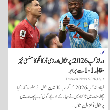
کھیل
ورلڈ کپ 2026: پرتگال اور ڈی آر کانگو کا سنسنی خیز
مقابلہ 1-1 سے برابر
جون 18, 2026
Tashakur News
فیفا ورلڈ کپ 2026 کے گروپ K میں پرتگال نے مضبوط آغاز کیا۔
چھٹے منٹ میں ژاؤ ناویس نے ہیڈر کے ذریعے گول کیا۔ پہلے ہاف میں
پرتگال کا کنٹرول پرتگال…