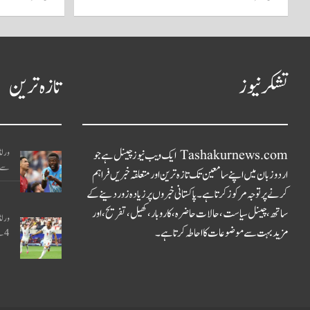
تشکر نیوز
تازہ ترین
Tashakurnews.com ایک ویب نیوز چینل ہے جو
سے ب
اردو زبان میں اپنے سامعین تک تازہ ترین اور متعلقہ خبریں فراہم
کرنے پر توجہ مرکوز کرتا ہے۔ پاکستانی خبروں پر زیادہ زور دینے کے
ساتھ، چینل سیاست، حالات حاضرہ، کاروبار، کھیل، تفریح، اور
مزید بہت سے موضوعات کا احاطہ کرتا ہے۔
4 سے شکست دے دی