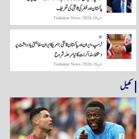
پاکستان اور قطر کی ثالثی کی تعریف
جون 18, 2026
Tashakur News
دنیا
ٹرمپ، ایران اور پاکستان ثالثی: امریکا ایران مفاہمتی یادداشت پر
دستخط، مذاکرات کا نیا مرحلہ شروع
جون 18, 2026
Tashakur News
کھیل