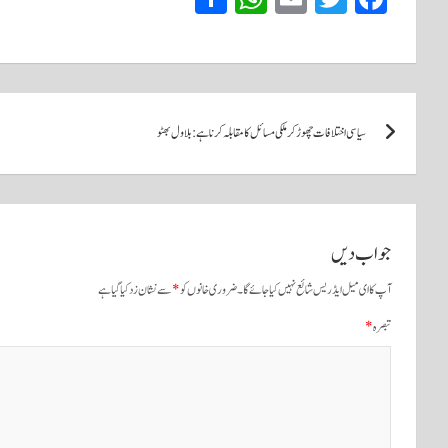
ha
ha
m
wi
ce
re
ts
ail
tte
bo
A
r
ok
پوسٹوں
pp
سیاسی اختلافات چھوڑ کرملکی مسائل کا مقابلہ کرنا ہے : بلاول بھٹو
کی
نیویگیشن
جواب دیں
آپ کا ای میل ایڈریس شائع نہیں کیا جائے گا۔
ضروری خانوں کو
*
سے نشان زد کیا گیا ہے
تبصرہ
*