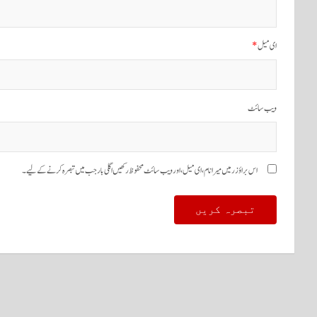
ای میل
*
ویب‌ سائٹ
اس براؤزر میں میرا نام، ای میل، اور ویب سائٹ محفوظ رکھیں اگلی بار جب میں تبصرہ کرنے کےلیے۔