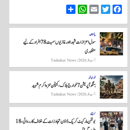
S
W
E
T
Fa
ha
ha
m
wi
ce
re
ts
ail
tte
bo
A
r
ok
پاکستان
سول اعزازات شہدا اور غازیوں سمیت 78 افراد کے لیے
pp
منظوری
اگست 8, 2026
Tashakur News
فوری خبر
ہنگو آپریشن 7 خوارج ہلاک، کیپٹن حمزہ اکرم شہید
اگست 8, 2026
Tashakur News
کراچی
بولٹن مارکیٹ کریک ڈاؤن تجاوزات کے خلاف کارروائی، 18