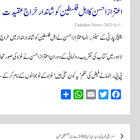
اعتزاز احسن کا اہل فلسطین کو شاندار خراج عقیدت
دسمبر 6, 2023
Tashakur News
پیپلز پارٹی کے سینئر رہنما اعتزاز احسن نے اہل فلسطین کو شاندار انداز میں خ
لاہور میں کتاب کی تقریب رونمائی کے دوران اعتزاز احسن نے غزہ کی صورتحال پ
پی پی رہنما نے فیض کی نظم ’یہ کون سخی ہیں‘ غزہ کے نوجوانوں کے نام کرکے سنائی، جو انہوں نے 1961ء میں ایرا
S
W
E
T
Fa
ha
ha
m
wi
ce
re
ts
ail
tte
bo
A
r
ok
پوسٹوں
pp
اسرائیلی فوج کی بمباری، آج 100 سے زائد فلسطینی شہید