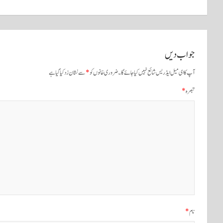
کی
نیویگیشن
جواب دیں
آپ کا ای میل ایڈریس شائع نہیں کیا جائے گا۔
ضروری خانوں کو
*
سے نشان زد کیا گیا ہے
تبصرہ
*
نام
*