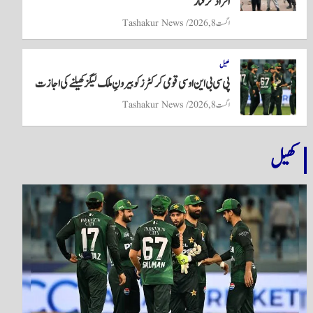
افراد گرفتار
اگست 8, 2026
Tashakur News
کھیل
پی سی بی این او سی قومی کرکٹرز کو بیرونِ ملک لیگز کھیلنے کی اجازت
اگست 8, 2026
Tashakur News
کھیل