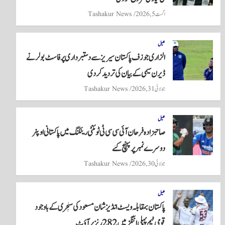
اگست 5, 2026
Tashakur News
کھیل
الزاری جوزف پاکستان سیریز سے دستبرداری پر فاسٹ بولر نے
ڈیرن سیمی کے بیان کی تردید کر دی
جولائی 31, 2026
Tashakur News
کھیل
صاحبزادہ فرحان آئی سی سی ٹی ٹوئنٹی رینکنگ میں پاکستانی اوپنر
دوسرے نمبر پر پہنچ گئے
جولائی 30, 2026
Tashakur News
کھیل
پاکستان بمقابلہ ویسٹ انڈیز شان مسعود کی سنچری کے باوجود
قومی ٹیم پہلی اننگز میں 282 رنز پر آؤٹ