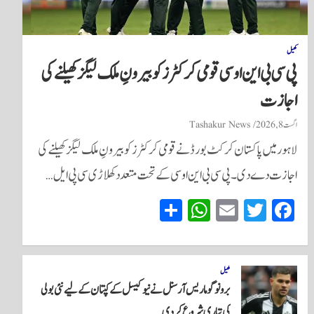
کھیل
پی سی بی این او سی قومی کرکٹرز کو بیرونِ ملک لیگز کھیلنے کی
اجازت
اگست 8, 2026
Tashakur News
لاہور میں پاکستان کرکٹ بورڈ نے قومی کرکٹرز کو بیرونِ ملک لیگز کھیلنے کی
اجازت دے دی۔ پی سی بی این او سی کے تحت متعدد کھلاڑی سی پی ایل…
S
W
E
T
Fa
ha
ha
m
wi
ce
re
ts
ail
tte
bo
A
r
ok
کھیل
برونو گوماریس آرسنل نے نیو کیسل کے کپتان کے لیے نئی بولی
pp
کی تیاری شروع کر دی