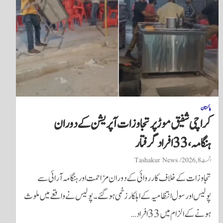
پاکستان
کراچی شفیق موڑ پر تجاوزات آپریشن کے دوران
ہنگامہ، 33 افراد گرفتار
اگست 8, 2026
Tashakur News
تجاوزات کے خلاف کارروائی کے دوران مزاحمت اور ہنگامہ آرائی سے
پولیس اور سول انتظامیہ کے اہلکار زخمی ہوگئے۔ پولیس نے واقعے میں ملوث
ہونے کے الزام میں 33 افراد…