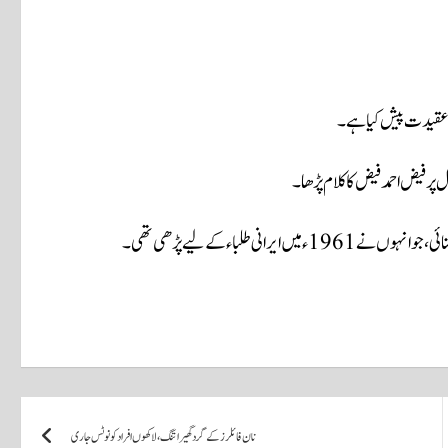
راج عقیدت پیش کیا ہے۔
ر فیض احمد فیض کا کلام پڑھا۔
نی طلباء کےلیے پڑھی تھی۔
نان فائلرز کے گرد گھیرا تنگ،لاکھوں افرادکو نوٹس جاری