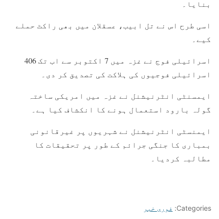
بنایا۔
اسی طرح اس نے تل ابیب، عسقلان میں بھی راکٹ حملے
کیے۔
اسرائیلی فوج نے غزہ میں 7 اکتوبر سے اب تک 406
اسرائیلی فوجیوں کی ہلاکت کی تصدیق کر دی۔
ایمسنٹی انٹرنیشنل نے غزہ میں امریکی ساختہ
گولہ بارود استعمال ہونے کا انکشاف کیا ہے۔
ایمنسٹی انٹرنیشنل نے شہریوں پر غیرقانونی
بمباری کا جنگی جرائم کے طور پر تحقیقات کا
مطالبہ کردیا۔
Categories:
فوری خبر