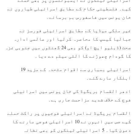
کیے۔ فلسطینی حکام کے مطابق اسرائیلی طیاروں نے
خان یونس میں فاسفورس بم برسائے۔
غیر ملکی میڈیا کے مطابق اسرائیلی فورسز نے
جبالیا کیمپ کا محاصرہ کرلیا اور عالمی ادارہ
صحت (ڈبلیو ایچ او) کو بھی 24 گھنٹوں میں جنوبی غزہ
کا گودام چھوڑنے کا الٹی میٹم دے دیا۔
اسرائیلی بمباری سے اقوام متحدہ کے مزید 19
اہلکار مارے گئے۔
ادھر القسام بریگیڈ کی خان یونس میں اسرائیلی
فوج کے خلاف شدید مزاحمت جاری ہے۔
القسام بریگیڈ نے اسرائیلی فوجیوں پر راکٹ حملے
کیے جس میں انہوں نے 10 اسرائیلی فوجی مارنے کا
دعویٰ کیا۔ 5 اسرائیلی ٹینکوں کو بھی نشانہ