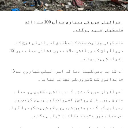
اسرائیلی فوج کی بمباری سے آج 100 سے زائد
فلسطینی شہید ہوگئے۔
فلسطینی وزارت صحت کے مطابق اسرائیلی فوج کے
دیرالبلح کے رہائشی علاقے میں فضائی حملے میں 45
افراد شہید ہوئے۔
اس کا یہ بھی کہنا تھا کہ اسرائیلی طیاروں نے 3
خاندانوں کے گھروں کو نشانہ بنایا۔
اسرائیلی فوج کے غزہ کے رہائشی علاقوں پر حملے
جاری ہیں۔ خان یونس، نصیرات اور بریج کیمپ پر
بمباری کر کے درجنوں شہریوں کو شہید کردیا گیا۔
اس حملے میں متعدد مکانات تباہ ہوگئے۔
اسرائیلی ٹینکوں نے ایمبولنسوں پر بھی حملے