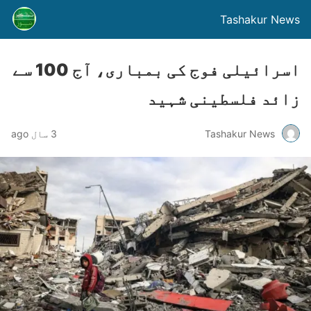
Tashakur News
اسرائیلی فوج کی بمباری، آج 100 سے
زائد فلسطینی شہید
Tashakur News
3 سال ago