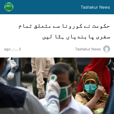
Tashakur News
حکومت نے کورونا سے متعلق تمام
سفری پابندیاں ہٹا لیں
Tashakur News
3 سال ago