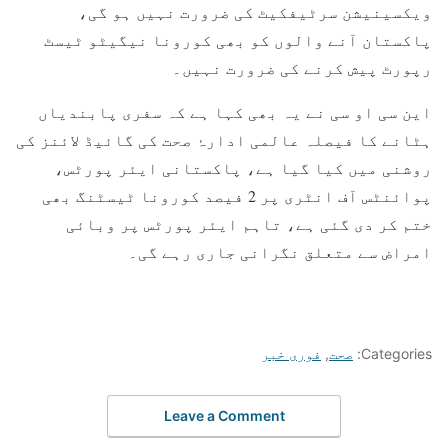
ویکسینیشن سرٹیفکیٹ کی ضرورت نہیں ہو گی،
پاکستان آنے والوں کو بھی کورونا نیگیٹو ٹیسٹ
رپورٹ پیش کرنے کی ضرورت نہیں۔
این سی او سی نے یہ بھی کہا ہے کہ سفری پابندیاں
ہٹانے کا فیصلہ عالمی ادارۂ صحت کی گائیڈ لائنز کی
روشنی میں کیا گیا ہے، پاکستانی ایئر پورٹس،
پوائنٹس آف انٹری پر 2 فیصد کورونا ٹیسٹنگ بھی
ختم کر دی گئی ہے، تاہم ایئر پورٹس پر وبائی
امراض سے متعلق نگرانی جاری رہے گی۔
Categories:
صحت
,
فوری خبر
Leave a Comment