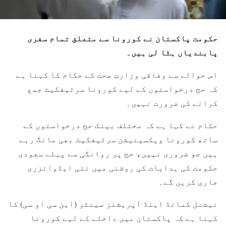
حکومت پاکستان نے کورونا سے متعلق تمام سفری
پابندیاں ہٹا لی ہیں۔
اس حوالے سے وفاقی وزارتِ صحت کے حکام کا کہنا ہے
کہ حج درخواستوں کے لیے کورونا سرٹیفکیٹ جمع
کرانے کی ضرورت نہیں۔
حکام نے کہا ہے کہ مختلف بینک حج درخواستوں کے
ساتھ کورونا ویکسینیشن سرٹیفکیٹ بھی مانگ رہے
ہیں جو ضروری نہیں، حج پر روانگی سے پہلے سعودی
حکومت کی ہدایات کی روشنی میں نئی ایڈوائزری
جاری کریں گے۔
نیشنل کمانڈ اینڈ آپریشنز سینٹر (این سی او سی) کا
کہنا ہے کہ پاکستان میں داخلے کے لیے کورونا