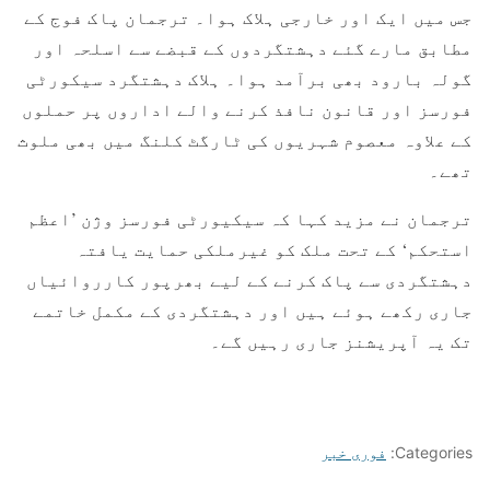
جس میں ایک اور خارجی ہلاک ہوا۔ ترجمان پاک فوج کے
مطابق مارے گئے دہشتگردوں کے قبضے سے اسلحہ اور
گولہ بارود بھی برآمد ہوا۔ ہلاک دہشتگرد سیکورٹی
فورسز اور قانون نافذ کرنے والے اداروں پر حملوں
کے علاوہ معصوم شہریوں کی ٹارگٹ کلنگ میں بھی ملوث
تھے۔
ترجمان نے مزید کہا کہ سیکیورٹی فورسز وژن ’اعظم
استحکم‘ کے تحت ملک کو غیرملکی حمایت یافتہ
دہشتگردی سے پاک کرنے کے لیے بھرپور کارروائیاں
جاری رکھے ہوئے ہیں اور دہشتگردی کے مکمل خاتمے
تک یہ آپریشنز جاری رہیں گے۔
Categories:
فوری خبر