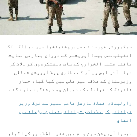
سیکیورٹی فورسز نے خیبرپختونخوا میں دو الگ الگ
انٹیلیجنس بیسڈ آپریشنز کے دوران بھارتی حمایت
یافتہ فتنہ الخوارج کے سات دہشتگردوں کو ہلاک کر
دیا۔ آئی ایس پی آر کے مطابق پہلا آپریشن شمالی
وزیرستان کے علاقہ میر علی میں کیا گیا، جہاں
فائرنگ کے تبادلے کے دوران چھ دہشتگرد مارے گئے۔
راولپنڈی: فیلڈ مارشل عاصم منیر سے ترک وزیرِ
توانائی کی ملاقات، توانائی تعاون بڑھانے پر
اتفاق
دوسرا آپریشن سپن وام میں خفیہ اطلاع پر کیا گیا،