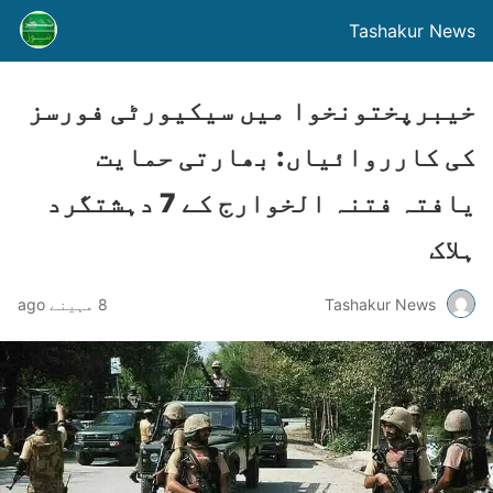
Tashakur News
خیبرپختونخوا میں سیکیورٹی فورسز
کی کارروائیاں: بھارتی حمایت
یافتہ فتنہ الخوارج کے 7 دہشتگرد
ہلاک
Tashakur News
8 مہینے ago