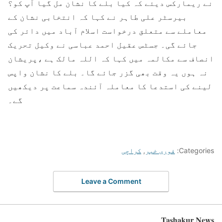
نے ریمارکس دیئے کہ کیا بلے کا نشان مل گیا آپ کو؟
بیرسٹر علی طاہر نے کہا کہ انتخابی نشان کے
معاملے سے متعلق درخواست اسلام آباد میں دائر کی
جائے گی۔ جسٹس عقیل احمد عباسی نے وکیل تحریک
انصاف سے مکالمہ میں کہا کہ اللہ مالک ہے ،پریشان
نہ ہوں یہ وقت بھی گزر جائے گا۔ بلے کا نشان واپس
لینے کی استدعا کا معاملہ آئندہ سماعت پر دیکھیں
گے۔
Categories:
فوری خبر
,
کراچی
Leave a Comment
Tashakur News