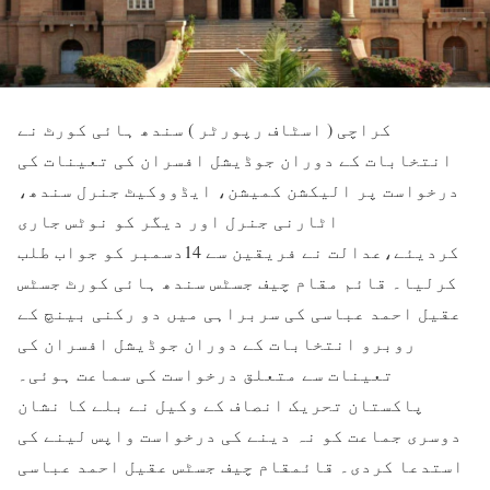
کراچی ( اسٹاف رپورٹر ) سندھ ہائی کورٹ نے
انتخابات کے دوران جوڈیشل افسران کی تعینات کی
درخواست پر الیکشن کمیشن، ایڈووکیٹ جنرل سندھ،
اٹارنی جنرل اور دیگر کو نوٹس جاری
کردیئے،عدالت نے فریقین سے 14دسمبر کو جواب طلب
کرلیا۔ قائم مقام چیف جسٹس سندھ ہائی کورٹ جسٹس
عقیل احمد عباسی کی سربراہی میں دو رکنی بینچ کے
روبرو انتخابات کے دوران جوڈیشل افسران کی
تعینات سے متعلق درخواست کی سماعت ہوئی۔
پاکستان تحریک انصاف کے وکیل نے بلے کا نشان
دوسری جماعت کو نہ دینے کی درخواست واپس لینے کی
استدعا کردی۔ قائمقام چیف جسٹس عقیل احمد عباسی