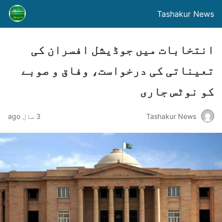
Tashakur News
انتخابات میں جوڈیشل افسران کی
تعیناتی کی درخواست، وفاق و صوبے
کو نوٹس جاری
Tashakur News
3 سال ago