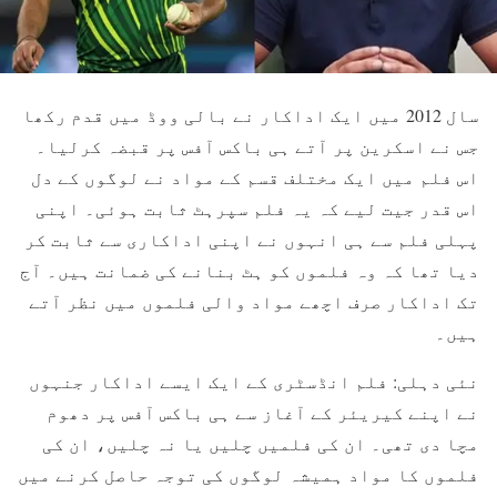
سال 2012 میں ایک اداکار نے بالی ووڈ میں قدم رکھا
جس نے اسکرین پر آتے ہی باکس آفس پر قبضہ کرلیا۔
اس فلم میں ایک مختلف قسم کے مواد نے لوگوں کے دل
اس قدر جیت لیے کہ یہ فلم سپرہٹ ثابت ہوئی۔ اپنی
پہلی فلم سے ہی انہوں نے اپنی اداکاری سے ثابت کر
دیا تھا کہ وہ فلموں کو ہٹ بنانے کی ضمانت ہیں۔ آج
تک اداکار صرف اچھے مواد والی فلموں میں نظر آتے
ہیں۔
نئی دہلی: فلم انڈسٹری کے ایک ایسے اداکار جنہوں
نے اپنے کیریئر کے آغاز سے ہی باکس آفس پر دھوم
مچا دی تھی۔ ان کی فلمیں چلیں یا نہ چلیں، ان کی
فلموں کا مواد ہمیشہ لوگوں کی توجہ حاصل کرنے میں