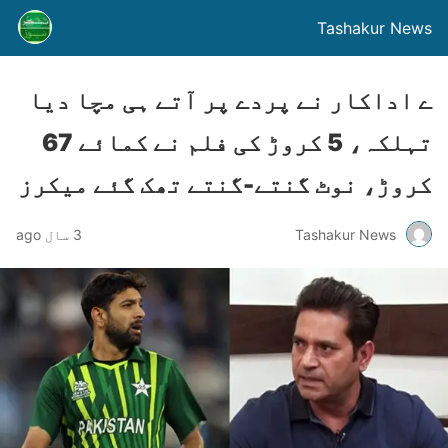
Tashakur News
ے اداکار نے پردے پر آتے ہی مچا دیا
ﺗﮩﻠﮑﮧ، 5 کروڑ کی فلم نے کمائے 67
کروڑ، نوٹ گنتے-گنتے تھک گئے میکرز
Tashakur News
3 سال ago