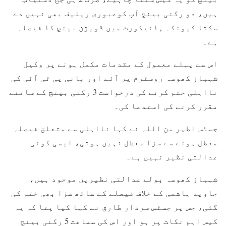
ہیں، دو رکنی بینچ آپ کوعبوری ریلیف بھی نہیں دے
سکتا کیونکہ ہائیکورٹ میں ڈویژن بینچ کا فیصلہ
ہے۔
اس سے پہلے معمول کے مقدمات مکمل ہونے پر وکیل
شہباز کھوسہ روسٹرم پر آئے اور بانی پی ٹی آئی کی
نااہلی ختم کرنے کی درخواست 3 رکنی بینچ کے سامنے
مقرر کرنے کی استدعا کی۔
جسٹس اطہر من اللہ نے کہا نااہلی سے متعلق فیصلہ
معطل ہونے سے سزا معطل نہیں ہوتی، ایسی کوئی
عدالتی نظیر نہیں ہے۔
شہباز کھوسہ بولے عدالتی نظیریں موجود ہیں،
جاوید ہاشمی کے خلاف فیصلے کے ساتھ سزا بھی ختم کی
گئی، جس پر جسٹس سردار طارق نے کہا کیا پتا کہ یہ
کیس اہم نکات پر ہو اور اس کی سماعت 5 رکنی بینچ