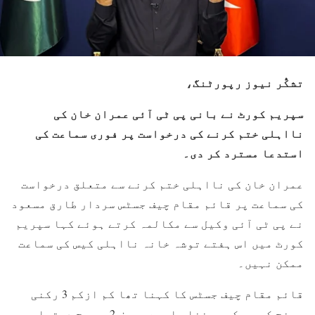
تشکُّر نیوز رپورٹنگ،
سپریم کورٹ نے بانی پی ٹی آئی عمران خان کی
نااہلی ختم کرنے کی درخواست پر فوری سماعت کی
استدعا مسترد کر دی۔
عمران خان کی نااہلی ختم کرنے سے متعلق درخواست
کی سماعت پر قائم مقام چیف جسٹس سردار طارق مسعود
نے پی ٹی آئی وکیل سے مکالمہ کرتے ہوئے کہا سپریم
کورٹ میں اس ہفتے توشہ خانہ نااہلی کیس کی سماعت
ممکن نہیں۔
قائم مقام چیف جسٹس کا کہنا تھا کم ازکم 3 رکنی
بینچ کو یہ کیس سننا چاہیے، صرف 2 ہی جج دستیاب