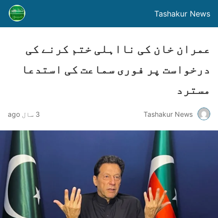
Tashakur News
عمران خان کی نااہلی ختم کرنے کی
درخواست پر فوری سماعت کی استدعا
مسترد
Tashakur News
3 سال ago