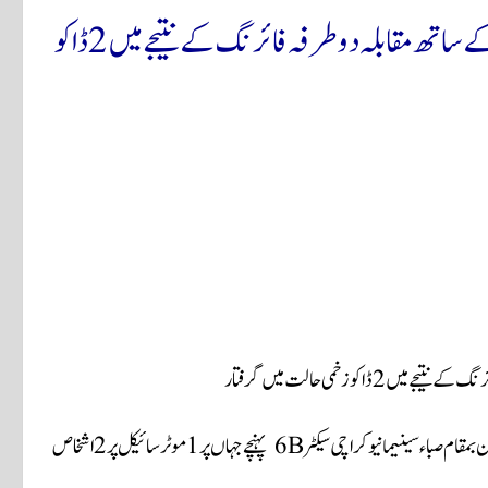
نیو کراچی انڈسٹریل ایریا پولیس کا اسٹریٹ کرمنلز کے ساتھ مقابلہ دو طرفہ فائرنگ کے نتیجے میں 2 ڈاکو
و زخمی حالت میں گرفتار
نیو کراچی انڈسٹریل ایریا پولیس موبائل علاقہ گشت پر مامور تھی گشت کے دوران بمقام صباء سینیما نیو کراچی سیکٹر 6B پہنچے جہاں پر 1 موٹر سائیکل پر 2 اشخاص