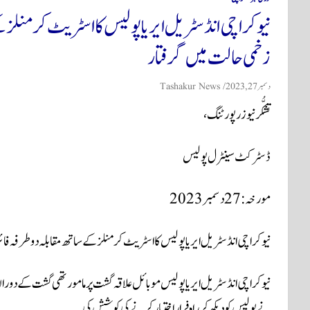
زخمی حالت میں گرفتار
دسمبر 27, 2023
Tashakur News
تشکُّر نیوز رپورٹنگ،
ڈسٹرکٹ سینٹرل پولیس
مورخہ : 27 دسمبر 2023
نیو کراچی انڈسٹریل ایریا پولیس کا اسٹریٹ کرمنلز کے ساتھ مقابلہ دو طرفہ فائرنگ کے نتیجے میں 2 ڈاک
نے پولیس کو دیکھ کر راہ فرار اختیار کرنے کی کوشش کی