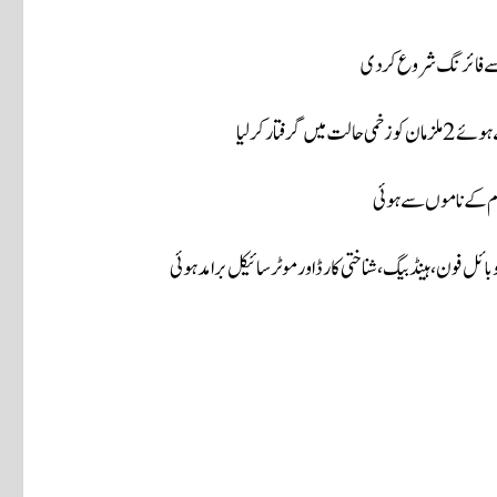
 سے فائرنگ شروع کردی
ار کر لیا
ق م کے ناموں سے ہوئی