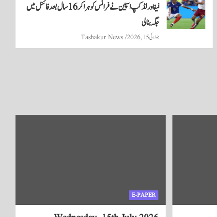
فیفا ورلڈ کپ اسپین نے فرانس کو ہرا کر 16 سال بعد فائنل میں
جگہ بنا لی
جولائی 15, 2026
Tashakur News
E-PAPER