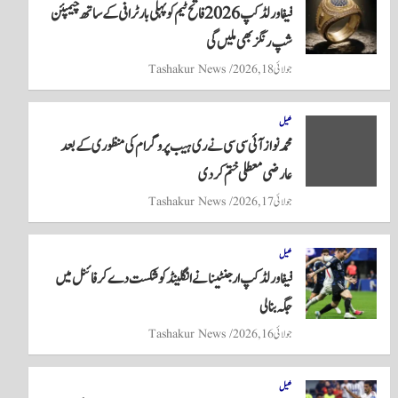
فیفا ورلڈ کپ 2026 فاتح ٹیم کو پہلی بار ٹرافی کے ساتھ چیمپئن
pp
شپ رنگز بھی ملیں گی
جولائی 18, 2026
Tashakur News
کھیل
محمد نواز آئی سی سی نے ری ہیب پروگرام کی منظوری کے بعد
عارضی معطلی ختم کر دی
جولائی 17, 2026
Tashakur News
کھیل
فیفا ورلڈکپ ارجنٹینا نے انگلینڈ کو شکست دے کر فائنل میں
جگہ بنا لی
جولائی 16, 2026
Tashakur News
کھیل