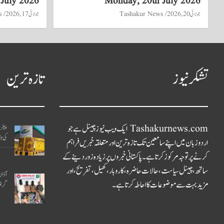
 July 2026
Monday, 20th July 2026
جولائی 20, 2026
Tashakur News
جولائی 17, 2026
s
تشکر نیوز
تازہ ترین
Tashakurnews.com ایک ویب نیوز چینل ہے جو
پیٹر
کی ہڑ
اردو زبان میں اپنے سامعین تک تازہ ترین اور متعلقہ خبریں فراہم
کرنے پر توجہ مرکوز کرتا ہے۔ پاکستانی خبروں پر زیادہ زور دینے کے
ساتھ، چینل سیاست، حالات حاضرہ، کاروبار، کھیل، تفریح، اور
آذان 
مزید بہت سے موضوعات کا احاطہ کرتا ہے۔
گرفت