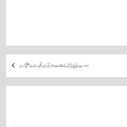
لاہور سے بانی پی ٹی آئی کےکاغذات نامزدگی کو ن لیگی رہنما نے چیلنج کر دیا