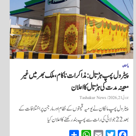
پاکستان
پیٹرول پمپ ہڑتال: مذاکرات ناکام، ملک بھر میں غیر
معینہ مدت کی ہڑتال کا اعلان
جولائی 21, 2026
Tashakur News
پیٹرول پمپ مالکان نے یومیہ قیمتوں کے نظام اور مارجن پر اختلافات کے
بعد 22 جولائی کی رات سے پمپ بند رکھنے کا اعلان کیا
S
W
E
T
Fa