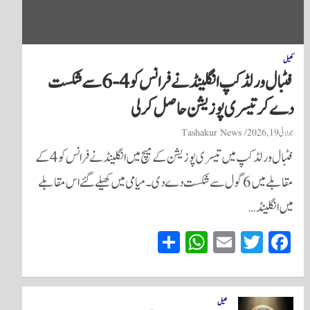
کھیل
فٹبال ورلڈکپ انگلینڈ نے فرانس کو 4-6 سے شکست
دے کر تیسری پوزیشن حاصل کر لی
جولائی 19, 2026
Tashakur News
فٹبال ورلڈکپ میں تیسری پوزیشن کے میچ میں انگلینڈ نے فرانس کو 4 کے
مقابلے میں 6 گول سے شکست دے دی۔ میامی میں کھیلے گئے اس مقابلے
میں انگلینڈ…
S
W
E
T
Fa
ha
ha
m
wi
ce
re
ts
ail
tte
bo
A
r
ok
کھیل