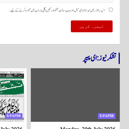
اس براؤزر میں میرا نام، ای میل، اور ویب سائٹ محفوظ رکھیں اگلی بار جب میں تبصرہ کرنے کےلیے۔
تشکر نیوز: ای پیپر
E-PAPER
E-PAPER