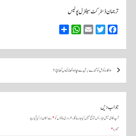
ترجمان ڈسٹرکٹ سینٹرل پولیس
S
W
E
T
Fa
ha
ha
m
wi
ce
re
ts
ail
tte
bo
A
r
ok
پوسٹوں
pp
اداکارہ کومل کو گندے برتن سے بچا ہوا کھانا کیوں کھانا پڑا؟
کی
نیویگیشن
جواب دیں
آپ کا ای میل ایڈریس شائع نہیں کیا جائے گا۔
ضروری خانوں کو
*
سے نشان زد کیا گیا ہے
تبصرہ
*