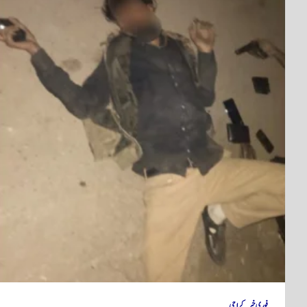
فوری خبر
کراچی