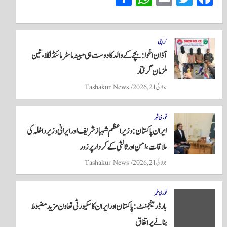
ha
ha
m
wi
ce
re
ts
ail
tte
bo
A
r
ok
کراچی
آذان اغوا: بچے کے والد کا دوست ہی مبینہ ماسٹر مائنڈ نکلا، تین
pp
ملزمان گرفتار
جولائی 21, 2026
Tashakur News
فوری خبر
ایران پاکستان: وزیراعظم شہباز شریف اور ایرانی وزیر داخلہ کی
ملاقات، امن اور ثالثی کے کردار پر زور
جولائی 21, 2026
Tashakur News
فوری خبر
بارڈر مینجمنٹ: پاکستان اور ایران کا سکیورٹی تعاون مزید مضبوط
بنانے پر اتفاق