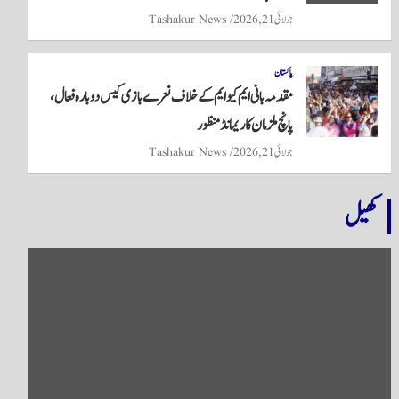
جولائی 21, 2026
Tashakur News
پاکستان
مقدمہ بانی ایم کیو ایم کے خلاف نعرے بازی کیس دوبارہ فعال،
پانچ ملزمان کا ریمانڈ منظور
جولائی 21, 2026
Tashakur News
کھیل