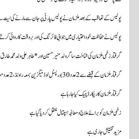
پولیس کے تعاقب کے بعد ملزمان نے پولیس پارٹی پرجان سے مارنے کی نیت
پولیس نے حفاظت خود اختیاری میں جوابی فائرنگ کی اور بروقت کاروائی کرتے ہوئے 2 ملزمان کو زخمی حالت میں گرفت
گرفتار زخمی ملزمان کی شناخت ساگر ولد منیر حسین اور *طاہر علی ولد محمد طار
گرفتار ملزمان کے قبضے سے 2 عدد 30 بور پسٹل لوڈ میگزین بمعہ راونڈ، 2 عدد موبائل فون، ہینڈ بیگ، شناختی کارڈ اور موٹرسائیکل برامد ہوئی
گرفتار ملزمان کا ریکارڈ چیک کیا جارہا ہے
زخمی ملزمان کو برائے علاج و معالجہ ہسپتال منتقل کر دیا گیا ہے
مزید تفتیش جاری ہے