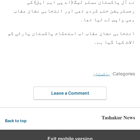
نے آل پاکستان مسلم لیگ (اے پی ایم ایل) کی
رجسٹریشن ختم کردی تھی اور انتخابی نشان عقاب
بھی واپس لے لیا تھا۔
انتخابی نشان عقاب اب استحکام پاکستان پارٹی کو
الاٹ کیا گیا ہے۔
Categories:
پاکستان
Leave a Comment
Tashakur News
Back to top
Exit mobile version