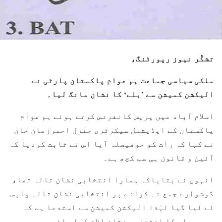
تشکُّر نیوز رپورٹنگ،
ملکی سیاسی جماعت ہم عوام پاکستان پارٹی نے
الیکشن کمیشن سے ’بلے‘ کا نشان مانگ لیا۔
اسلام آباد میں پریس کانفرنس کرتے ہوئے ہم عوام
پاکستان کے ایڈیشنل سیکرٹری جنرل احمرزمان خان
نے کہا کہ رات کو جوفیصلہ آیا اس نے ثابت کردیا کہ
آئین و قانون ہی سب کچھ ہے۔
انہوں نے بتایاکہ ہمارا انتخابی نشان تالہ تھا،
گوشوارے جمع نہ کرانے پر انتخابی نشان تالہ واپس
لے لیا گیا لہٰذا الیکشن کمیشن سے استدعا ہے کہ
ہمیں بلے کا انتخابی نشان الاٹ کیا جائے۔