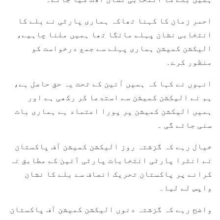
احمر زمان کا کہنا تھاکہ ہماری پارٹی نے بلے کا
انتخابی نشان پہلے مانگا تھا ہمیں ملنا چاہیے،
الیکشن کمیشن ہماری پہلے سے جمع درخواست کو
منظور کرے۔
انہوں نے کہا کہ ہمیں آئین کے تحت یہ حق حاصل ہے،
ہم نے الیکشن کمیشن سے استدعا کر رکھی ہے اور
ہمیں الیکشن کمیشن پر پورا اعتماد ہے ہماری بات
سنی جائے گی ۔
خیال رہے کہ گزشتہ روز الیکشن کمیشن آف پاکستان
نے انٹرا پارٹی انتخابات پارٹی آئین کے مطابق نہ
کرانے پر پاکستان تحریک انصاف سے بلے کا نشان
واپس لے لیا۔
واضح رہے کہ گزشتہ دنوں الیکشن کمیشن آف پاکستان