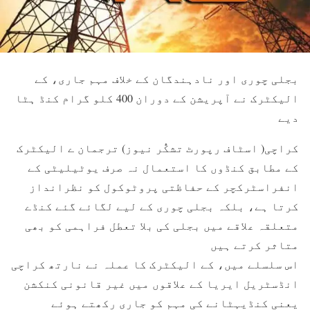
بجلی چوری اور نادہندگان کے خلاف مہم جاری، کے
الیکٹرک نے آپریشن کے دوران 400 کلو گرام کنڈ ہٹا
دیے
کراچی( اسٹاف رپورٹ تشکُّر نیوز) ترجمان ے الیکٹرک
کے مطابق کنڈوں کا استعمال نہ صرف یوٹیلیٹی کے
انفراسٹرکچر کے حفاظتی پروٹوکول کو نظرانداز
کرتا ہے، بلکہ بجلی چوری کے لیے لگائے گئے کنڈے
متعلقہ علاقے میں بجلی کی بلا تعطل فراہمی کو بھی
متاثر کرتے ہیں
اس سلسلے میں، کے الیکٹرک کا عملہ نے نارتھ کراچی
انڈسٹریل ایریا کے علاقوں میں غیر قانونی کنکشن
یعنی کنڈیہٹانے کی مہم کو جاری رکھتے ہوئے