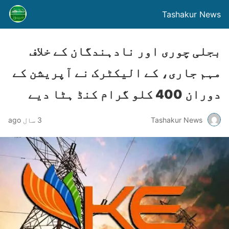
Tashakur News
بجلی چوری اور نادہندگان کے خلاف
مہم جاری، کے الیکٹرک نے آپریشن کے
دوران 400 کلو گرام کنڈ ہٹا دیے
Tashakur News
3 سال ago