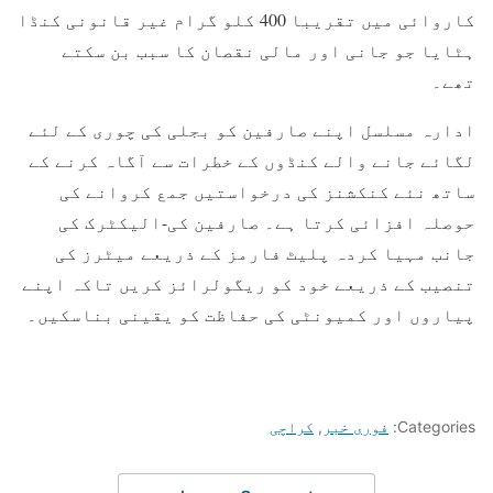
کاروائی میں تقریبا 400 کلو گرام غیر قانونی کنڈا
ہٹایا جو جانی اور مالی نقصان کا سبب بن سکتے
تھے۔
ادارہ مسلسل اپنے صارفین کو بجلی کی چوری کے لئے
لگائے جانے والے کنڈوں کے خطرات سے آگاہ کرنے کے
ساتھ نئے کنکشنز کی درخواستیں جمع کروانے کی
حوصلہ افزائی کرتا ہے۔ صارفین کی-الیکٹرک کی
جانب مہیا کردہ پلیٹ فارمز کے ذریعے میٹرز کی
تنصیب کے ذریعے خود کو ریگولرائز کریں تاکہ اپنے
پیاروں اور کمیونٹی کی حفاظت کو یقینی بناسکیں۔
Categories:
فوری خبر
,
کراچی