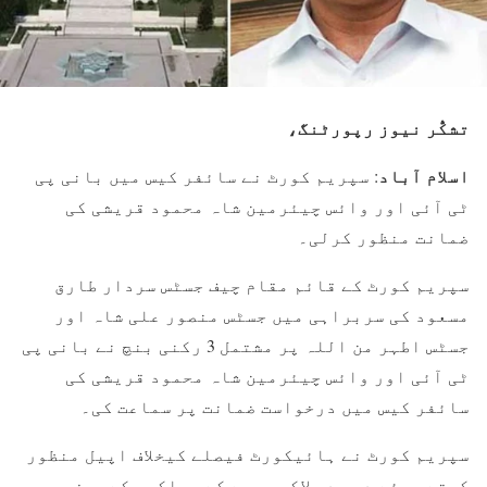
تشکُّر نیوز رپورٹنگ،
اسلام آباد
: سپریم کورٹ نے سائفر کیس میں بانی پی
ٹی آئی اور وائس چیئرمین شاہ محمود قریشی کی
ضمانت منظور کرلی۔
سپریم کورٹ کے قائم مقام چیف جسٹس سردار طارق
مسعود کی سربراہی میں جسٹس منصور علی شاہ اور
جسٹس اطہر من اللہ پر مشتمل 3 رکنی بنچ نے بانی پی
ٹی آئی اور وائس چیئرمین شاہ محمود قریشی کی
سائفر کیس میں درخواست ضمانت پر سماعت کی۔
سپریم کورٹ نے ہائیکورٹ فیصلے کیخلاف اپیل منظور
کرتے ہوئے دس، دس لاکھ روپے کے مچلکوں کے عوض