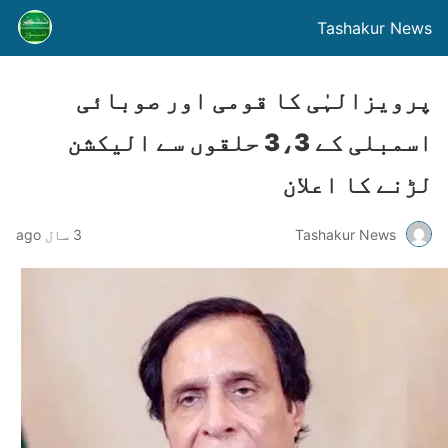
Tashakur News
پرویزالہٰی کا قومی اور صوبائی
اسمبلی کے 3،3 حلقوں سے الیکشن
لڑنے کا اعلان
Tashakur News
3 سال ago