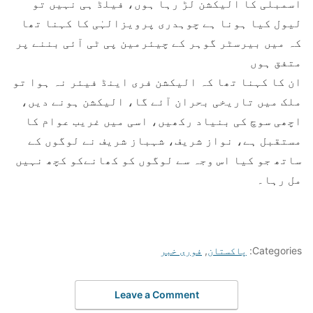
اسمبلی کا الیکشن لڑ رہا ہوں، فیلڈ ہی نہیں تو
لیول کیا ہونا ہے چوہدری پرویزالہٰی کا کہنا تھا
کہ میں بیرسٹر گوہر کے چیئرمین پی ٹی آئی بننے پر
متفق ہوں
ان کا کہنا تھا کہ الیکشن فری اینڈ فیئر نہ ہوا تو
ملک میں تاریخی بحران آئے گا، الیکشن ہونے دیں،
اچھی سوچ کی بنیاد رکھیں، اسی میں غریب عوام کا
مستقبل ہے، نواز شریف، شہباز شریف نے لوگوں کے
ساتھ جو کیا اس وجہ سے لوگوں کو کھانےکو کچھ نہیں
مل رہا۔
Categories:
پاکستان
,
فوری خبر
Leave a Comment