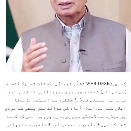
کراچی(WEB DESK تشکُّر نیوز) پاکستان تحریک انصاف
(پی ٹی آئی) کے صدر چوہدری پرویزالہٰی نے قومی اور
صوبائی اسمبلی کے 3،3 حلقوں سے الیکشن لڑنےکا
اعلان کیا ہے۔اسلام آباد کی عدالت میں پیشی کے موقع
پر میڈیا سے گفتگو میں چوہدری پرویزالہٰی کا کہنا
تھا کہ میں 3 حلقوں سے قومی اور 3 حلقوں سے صوبائی