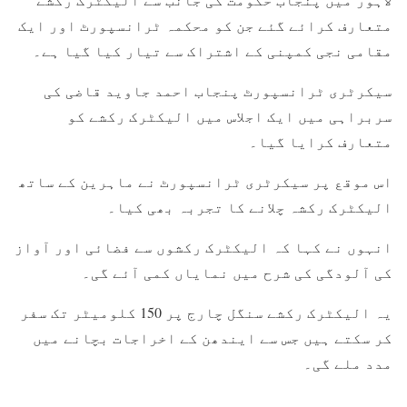
متعارف کرائے گئے جن کو محکمہ ٹرانسپورٹ اور ایک
مقامی نجی کمپنی کے اشتراک سے تیار کیا گیا ہے۔
سیکرٹری ٹرانسپورٹ پنجاب احمد جاوید قاضی کی
سربراہی میں ایک اجلاس میں الیکٹرک رکشے کو
متعارف کرایا گیا۔
اس موقع پر سیکرٹری ٹرانسپورٹ نے ماہرین کے ساتھ
الیکٹرک رکشہ چلانے کا تجربہ بھی کیا۔
انہوں نے کہا کہ الیکٹرک رکشوں سے فضائی اور آواز
کی آلودگی کی شرح میں نمایاں کمی آئے گی۔
یہ الیکٹرک رکشے سنگل چارج پر 150 کلومیٹر تک سفر
کر سکتے ہیں جس سے ایندھن کے اخراجات بچانے میں
مدد ملے گی۔