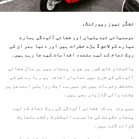
تشکُّر نیوز رپورٹنگ،
موسمیاتی تبدیلیاں اور فضائی آلودگی ہمارے
سیارے کو لاحق 2 بڑے خطرات ہیں اور دنیا بھر ان کی
روک تھام کے لیے متعدد اقدامات کیے جا رہے ہیں۔
پاکستان خاص طور پر صوبہ پنجاب میں ہر سال فضائی
آلودگی کی شرح میں نمایاں اضافہ ہو رہا ہے جس کی
مختلف وجوہات ہیں جن میں سے ایک روایتی ایندھن پر
چلنے والی گاڑیاں بھی ہیں۔
یہی وجہ ہے کہ فضائی آلودگی کی روک تھام کے لیے
پنجاب حکومت کی جانب سے الیکٹرک رکشے متعارف
کرائے گئے ہیں۔
لاہور میں پنجاب حکومت کی جانب سے الیکٹرک رکشے