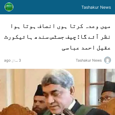
Tashakur News
میں وعدہ کرتا ہوں انصاف ہوتا ہوا
نظر آئے گا: چیف جسٹس سندھ ہائیکورٹ
عقیل احمد عباسی
Tashakur News
3 سال ago