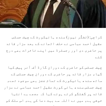
کراچی: (تشکُّر نیوز) سندھ ہائیکورٹ کے چیف جسٹس
عقیل احمد عباسی نے حلف اٹھانے کے بعد مزار قائد
پر حاضری دی اور رجسٹرڈ میں اپنے تاثرات بھی درج
کئے
چیف جسٹس کو حاضری کے دوران گارڈ آف آنر پیش کیا
گیا، مزار قائد پر حاضری کے دوران چیف جسٹس کے
ساتھ سندھ ہائیکورٹ کے تمام ججز بھی موجود تھے،
چیف جسٹس سندھ ہائی کورٹ عقیل احمد عباسی نے مزار
قائد پر گفتگو کرتے ہوئے کہا کہ مجھے بے انتہا
خوشی ہے، میں نے اللہ سے بہت دعا کی ہے، اس ملک کو