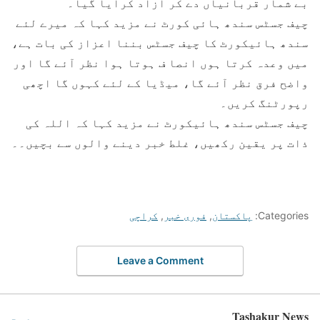
بے شمار قربانیاں دے کر آزاد کرایا گیا۔
چیف جسٹس سندھ ہائی کورٹ نے مزید کہا کہ میرے لئے
سندھ ہائیکورٹ کا چیف جسٹس بننا اعزاز کی بات ہے،
میں وعدہ کرتا ہوں انصا ف ہوتا ہوا نظر آئے گا اور
واضح فرق نظر آئے گا، میڈیا کے لئے کہوں گا اچھی
رپورٹنگ کریں۔
چیف جسٹس سندھ ہائیکورٹ نے مزید کہا کہ اللہ کی
ذات پر یقین رکھیں، غلط خبر دینے والوں سے بچیں۔۔
Categories:
پاکستان
,
فوری خبر
,
کراچی
Leave a Comment
Tashakur News