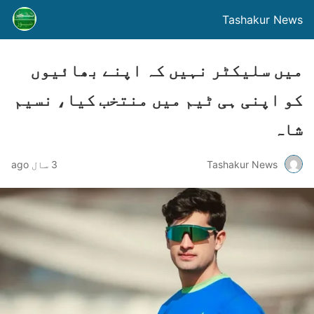
Tashakur News
میں سلیکٹر نہیں کہ اپنے بھائیوں
کو اپنی ہی ٹیم میں منتخب کیا، نسیم
شاہ
Tashakur News
3 سال ago