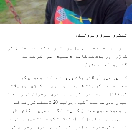
تشکور نیوز رپورٹنگ
،
ملزمان مجھے جمالی پل پر اتارنے کے بعد مجتبیٰ کو
گاڑی اور پلاٹ کے کاغذات سمیت اغوا کر کے لے
گئے،والدہ مجتبیٰ
کراچی میں آن لائن پلاٹ بیچنے والے نوجوان کو
جھانسہ دے کر پلاٹ خریدنے والوں نے گاڑی اور پلاٹ
کی فائل سمیت اغوا کرلیا۔ مغوی نوجوان کی والد کا
بیان بھی سامنے آگیا۔پولیس 20 گھنٹے گزرنے کے
باوجود مغوی مجتبیٰ کا پتا لگانے میں ناکام نظر
آرہی ہے۔ او لیول کے اسٹوڈنٹ کو سائٹ سپر ہائی وے
تھانے کی حدود سے اغوا کیا گیا، مغوی نوجوان کی