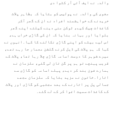
والدہ نے ایف آئی آر کٹوا دی
مغوی کی والدہ نے پولیس کو بتایا کہ بظاہر پلاٹ
خریدنے کے خواہشمند افراد نے ان کے گھر آکر
کاغذات چیک کیے، ٹوکن منی دینے کیلئے اپنے گھر
بلوایا اور بہانہ بنایا کہ ان کی گاڑی خراب ہے،
اس لیے بیٹے کو اپنی گاڑی نکالنے کا کہا۔انہوں نے
کہا کہ ہم پلاٹ کی ڈیل کرنے گلشن معمار جا رہے تھے،
میرے شوہر کا دوست اسامہ گاڑی چلا رہا تھا، پلاٹ کے
قریب پہنچے تو ہم پر گن تان لی گئی، ملزمان نے
ہمارے فون بند کر دیے، پہلے اسامہ کو گاڑی سے
اتارا۔خاتون نے مزید بتایا کہ ملزمان مجھے
جمالی پل پر اتارنے کے بعد مجتبی کو گاڑی اور پلاٹ
کے کاغذات سمیت اغوا کر کے لے گئے۔