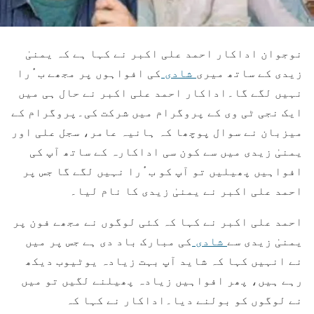
نوجوان اداکار احمد علی اکبر نے کہا ہے کہ یمنیٰ
زیدی کے ساتھ میری
شادی
کی افواہوں پر مجھے بٴْرا
نہیں لگے گا۔اداکار احمد علی اکبر نے حال ہی میں
ایک نجی ٹی وی کے پروگرام میں شرکت کی۔پروگرام کے
میزبان نے سوال پوچھا کہ ہانیہ عامر، سجل علی اور
یمنیٰ زیدی میں سے کون سی اداکارہ کے ساتھ آپ کی
افواہیں پھیلیں تو آپ کو بٴْرا نہیں لگے گا جس پر
احمد علی اکبر نے یمنیٰ زیدی کا نام لیا۔
احمد علی اکبر نے کہا کہ کئی لوگوں نے مجھے فون پر
یمنیٰ زیدی سے
شادی
کی مبارک باد دی ہے جس پر میں
نے انہیں کہا کہ شاید آپ بہت زیادہ یوٹیوب دیکھ
رہے ہیں، پھر افواہیں زیادہ پھیلنے لگیں تو میں
نے لوگوں کو بولنے دیا۔اداکار نے کہا کہ