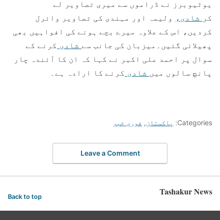
یوٹیوبرز نے ڈراموں سے میری تصاویر لے
کر
شادی،
ولیمہ اور مہندی کی تصاویر وائرل
کردیں، اس کے علاوہ میرے بچے ہونے کی افواہیں بھی
پھیلائی گئیں۔میزبان کی جانب سے
شادی
کرنے کے
سوال پر احمد علی اکبر نے کہا کہ ان کا آئندہ چار
پانچ سالوں میں
شادی
کرنے کا ارادہ ہے۔
Categories:
پاکستان
,
فوری خبر
Leave a Comment
Tashakur News
Back to top