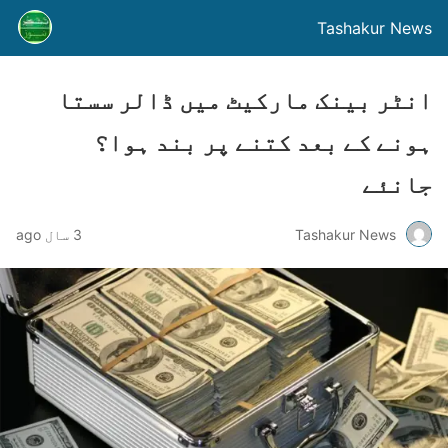
Tashakur News
انٹر بینک مارکیٹ میں ڈالر سستا
ہونے کے بعد کتنے پر بند ہوا؟
جانئے
Tashakur News
3 سال ago