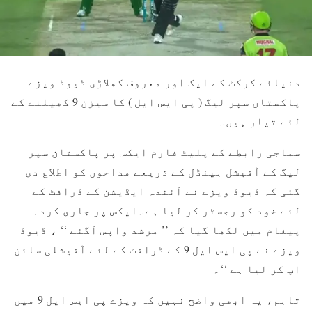
دنیائے کرکٹ کے ایک اور معروف کھلاڑی ڈیوڈ ویزے
پاکستان سپر لیگ ( پی ایس ایل ) کا سیزن 9 کھیلنے کے
لئے تیار ہیں۔
سماجی رابطے کے پلیٹ فارم ایکس پر پاکستان سپر
لیگ کے آفیشل ہینڈل کے ذریعے مداحوں کو اطلاع دی
گئی کہ ڈیوڈ ویزے نے آئندہ ایڈیشن کے ڈرافٹ کے
لئے خود کو رجسٹر کر لیا ہے۔ایکس پر جاری کردہ
پیغام میں لکھا گیا کہ ’’ مرشد واپس آگئے ‘‘ ، ڈیوڈ
ویزے نے پی ایس ایل 9 کے ڈرافٹ کے لئے آفیشلی سائن
اپ کر لیا ہے ‘‘۔
تاہم، یہ ابھی واضح نہیں کہ ویزے پی ایس ایل 9 میں