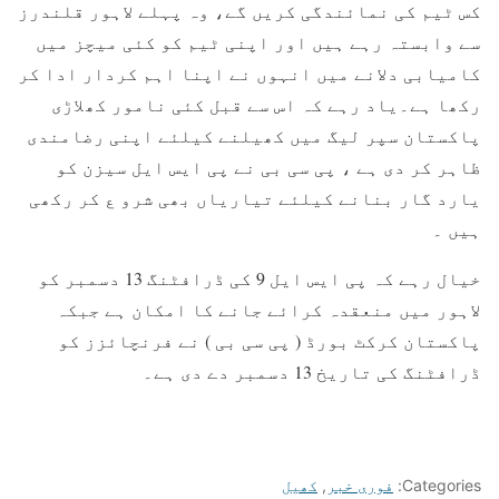
کس ٹیم کی نمائندگی کریں گے، وہ پہلے لاہور قلندرز
سے وابستہ رہے ہیں اور اپنی ٹیم کو کئی میچز میں
کامیابی دلانے میں انہوں نے اپنا اہم کردار ادا کر
رکھا ہے۔یاد رہے کہ اس سے قبل کئی نامور کھلاڑی
پاکستان سپر لیگ میں کھیلنے کیلئے اپنی رضامندی
ظاہر کر دی ہے ، پی سی بی نے پی ایس ایل سیزن کو
یارد گار بنانے کیلئے تیاریاں بھی شرو ع کر رکھی
ہیں ۔
خیال رہے کہ پی ایس ایل 9 کی ڈرافٹنگ 13 دسمبر کو
لاہور میں منعقدہ کرائے جانے کا امکان ہے جبکہ
پاکستان کرکٹ بورڈ ( پی سی بی ) نے فرنچائزز کو
ڈرافٹنگ کی تاریخ 13 دسمبر دے دی ہے۔
Categories:
فوری خبر
,
کھیل