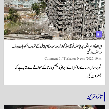
دنیا
ایران کا اسرائیل پر نیا حملہ فوجی ہیڈکوارٹر اور سوروکا اسپتال کے قریب تنصیبات ہدف
درجنوں زخمی
جون 19, 2025
Tashakur News
1 Comment
خبر رساں ادارے رائٹرز نے ایرانی ایجنسی ارنا کے حوالے سے بتایا ہے کہ
جمعرات کی…
تازہ ترین