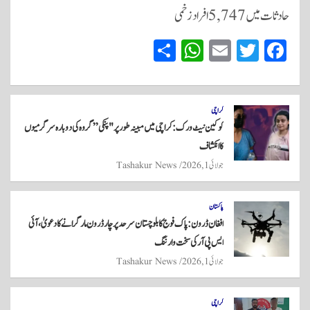
حادثات میں 5,747 افراد زخمی
S
W
E
T
Fa
ha
ha
m
wi
ce
re
ts
ail
tte
bo
A
r
ok
کراچی
کوکین نیٹ ورک: کراچی میں مبینہ طور پر "پنکی” گروہ کی دوبارہ سرگرمیوں
pp
کا انکشاف
جولائی 1, 2026
Tashakur News
پاکستان
افغان ڈرون: پاک فوج کا بلوچستان سرحد پر چار ڈرون مار گرانے کا دعویٰ، آئی
ایس پی آر کی سخت وارننگ
جولائی 1, 2026
Tashakur News
کراچی