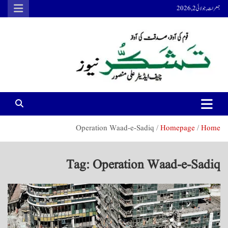
Ski
جمعرات, جولائی 2, 2026
t
conten
Tashakur News
Tashakur News
Operation Waad-e-Sadiq
Homepage
Home
Tag:
Operation Waad-e-Sadiq