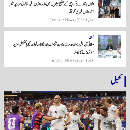
افغان باشندے: کراچی کے ضلع سینٹرل میں کارروائیاں، غیر قانونی طور پر مقیم
آٹھ افغان شہری گرفتار
جولائی 1, 2026
Tashakur News
کراچی
صفائی آپریشن: سندھ سالڈ ویسٹ مینجمنٹ بورڈ کا ڈور ٹو ڈور کچرا کلیکشن مزید
مؤثر بنانے کا فیصلہ
جولائی 1, 2026
Tashakur News
کھیل