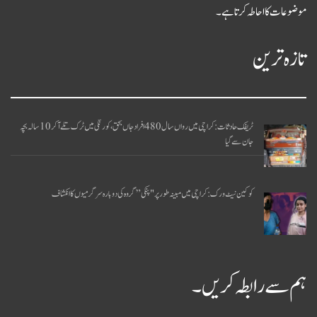
موضوعات کا احاطہ کرتا ہے۔
تازہ ترین
ٹریفک حادثات: کراچی میں رواں سال 480 افراد جاں بحق، کورنگی میں ٹرک تلے آکر 10 سالہ بچہ
جان سے گیا
کوکین نیٹ ورک: کراچی میں مبینہ طور پر "پنکی” گروہ کی دوبارہ سرگرمیوں کا انکشاف
ہم سے رابطہ کریں۔