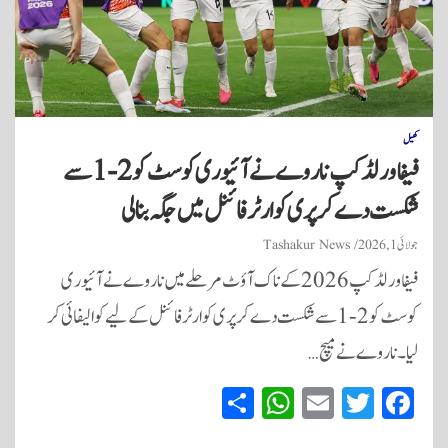
کھیل
فیفا ورلڈ کپ ناروے نے آئیوری کوسٹ کو 2-1 سے
شکست دے کر پری کوارٹر فائنل میں جگہ بنا لی
جولائی 1, 2026
Tashakur News
فیفا ورلڈ کپ 2026 کے ناک آؤٹ مرحلے میں ناروے نے آئیوری
کوسٹ کو 2-1 سے شکست دے کر پری کوارٹر فائنل کے لیے کوالیفائی کر
لیا۔ ناروے نے میچ…
S
W
E
T
Fa
ha
ha
m
wi
ce