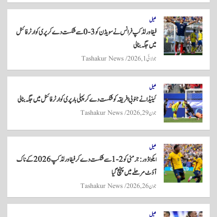
re
ts
ail
tte
bo
A
r
ok
کھیل
فیفا ورلڈ کپ فرانس نے سویڈن کو 3-0 سے شکست دے کر پری کوارٹر فائنل
pp
میں جگہ بنا لی
جولائی 1, 2026
Tashakur News
کھیل
کینیڈا نے جنوبی افریقہ کو شکست دے کر پہلی بار پری کوارٹر فائنل میں جگہ بنا لی
جون 29, 2026
Tashakur News
کھیل
ایکواڈور: جرمنی کو 2-1 سے شکست دے کر فیفا ورلڈ کپ 2026 کے ناک
آؤٹ مرحلے میں پہنچ گیا
جون 26, 2026
Tashakur News
کھیل