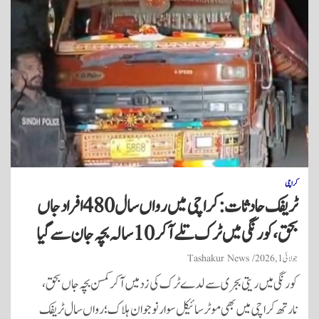
کراچی
ٹریفک حادثات: کراچی میں رواں سال 480 افراد جاں
بحق، کورنگی میں ٹرک تلے آکر 10 سالہ بچہ جان سے گیا
جولائی 1, 2026
Tashakur News
کورنگی میں ریتی بجری سے لدے ٹرک کی زد میں آکر کمسن بچہ جاں بحق،
نارتھ کراچی میں بھی موٹر سائیکل سوار نوجوان ہلاک؛ رواں سال ٹریفک