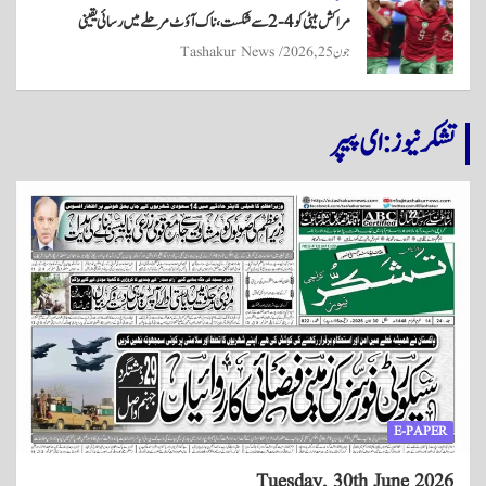
مراکش ہیٹی کو 4-2 سے شکست، ناک آؤٹ مرحلے میں رسائی یقینی
جون 25, 2026
Tashakur News
تشکر نیوز: ای پیپر
E-PAPER
Tuesday, 30th June 2026