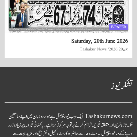
E-PAPER
Saturday, 20th June 2026
جون 20, 2026
Tashakur News
تشکر نیوز
Tashakurnews.com ایک ویب نیوز چینل ہے جو اردو زبان میں اپنے سامعین
تک تازہ ترین اور متعلقہ خبریں فراہم کرنے پر توجہ مرکوز کرتا ہے۔ پاکستانی خبروں پر زیادہ زور
دینے کے ساتھ، چینل سیاست، حالات حاضرہ، کاروبار، کھیل، تفریح، اور مزید بہت سے