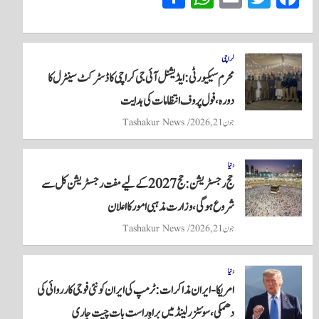
ha
ha
m
wi
ce
re
ts
ail
tte
bo
A
r
ok
کراچی
محرم سیکیورٹی: ایڈیشنل آئی جی کراچی کا ڈسٹرکٹ سینٹرل کا
pp
دورہ، فول پروف انتظامات کی ہدایت
جون 21, 2026
Tashakur News
دنیا
حج رجسٹریشن: حج 2027 کے لیے مفت رجسٹریشن کل سے
شروع ہوگی، وزارت مذہبی امور کا اعلان
جون 21, 2026
Tashakur News
دنیا
امریکا-ایران مذاکرات: ٹرمپ کی ایران کو نئی فوجی کارروائی کی
دھمکی، سوئٹزرلینڈ میں براہِ راست بات چیت جاری