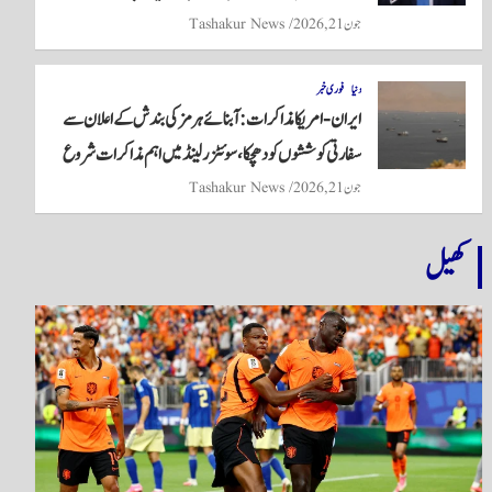
جون 21, 2026
Tashakur News
دنیا
فوری خبر
ایران-امریکا مذاکرات: آبنائے ہرمز کی بندش کے اعلان سے
سفارتی کوششوں کو دھچکا، سوئٹزرلینڈ میں اہم مذاکرات شروع
جون 21, 2026
Tashakur News
کھیل