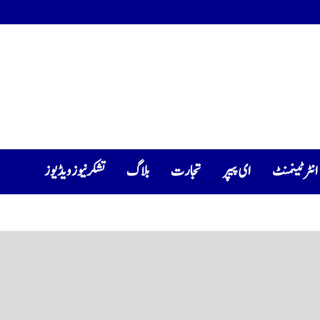
انٹرٹینمنٹ
ای پیپر
تجارت
بلاگ
تشکرنیوز ویڈیوز