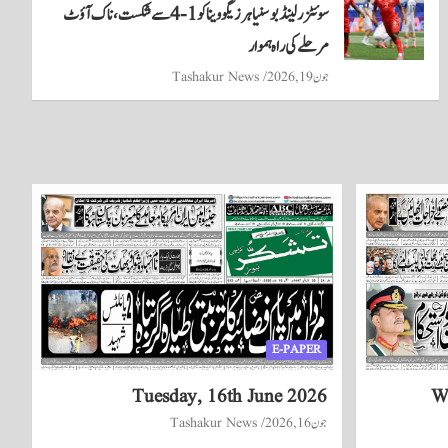
سوئٹزرلینڈ بوسنیا ہرزیگووینا کو 1-4 سے شکست، ناک آؤٹ
مرحلے کی راہ ہموار
جون 19, 2026
Tashakur News
E-PAPER
Tuesday, 16th June 2026
W
جون 16, 2026
Tashakur News