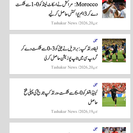
Morocco: مراکش نے اسکاٹ لینڈ کو 0-1 سے شکست
pp
دے کر 3 اہم پوائنٹس حاصل کر لیے
جون 20, 2026
Tashakur News
کھیل
فیفا ورلڈ کپ: برازیل نے ہیٹی کو 3-0 سے شکست دے کر
گروپ سی میں ٹاپ پوزیشن حاصل کر لی
جون 20, 2026
Tashakur News
کھیل
کینیڈا قطر کو 0-6 سے شکست، ورلڈ کپ تاریخ کی پہلی فتح
حاصل
جون 19, 2026
Tashakur News
کھیل