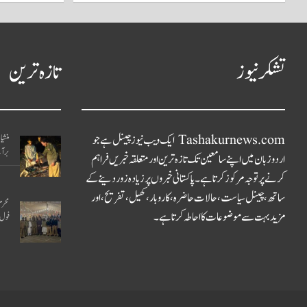
تشکر نیوز
تازہ ترین
Tashakurnews.com ایک ویب نیوز چینل ہے جو
برآم
اردو زبان میں اپنے سامعین تک تازہ ترین اور متعلقہ خبریں فراہم
کرنے پر توجہ مرکوز کرتا ہے۔ پاکستانی خبروں پر زیادہ زور دینے کے
ساتھ، چینل سیاست، حالات حاضرہ، کاروبار، کھیل، تفریح، اور
محرم
مزید بہت سے موضوعات کا احاطہ کرتا ہے۔
فول 