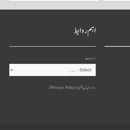
اہم روابط
زمرہ جات
o
u
رازداری کی پالیسی (Privacy Policy)