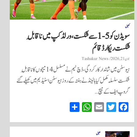
کھیل
سویڈن کو 5-1 سے شکست، ورلڈ کپ میں ناقابلِ
شکست ریکارڈ قائم
جون 21, 2026
Tashakur News
ہیوسٹن میں شاندار کارکردگی، ڈچ ٹیم نے مسلسل 14 میچوں کا ناقابلِ
شکست سلسلہ مکمل کیا ہالینڈ نے ہفتہ کے روز ہیوسٹن اسٹیڈیم میں کھیلے گئے
گروپ ایف کے میچ…
S
W
E
T
Fa
ha
ha
m
wi
ce
re
ts
ail
tte
bo
A
r
ok
کھیل