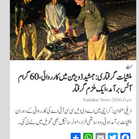
کراچی
منشیات گرفتاری: جمشید ڈویژن میں کارروائی، 60 گرام
آئس برآمد، ایک ملزم گرفتار
جون 21, 2026
Tashakur News
ذیلی عنوان: کراچی میں اے وی ایل سی سی آئی اے کی کارروائی کے دوران
منشیات برآمد ہوئی، دو ساتھی فرار، موٹر سائیکل بھی تحویل میں لے لی گئی۔
S
W
E
T
Fa