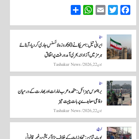
S
W
E
T
Fa
ha
ha
m
wi
ce
re
ts
ail
tte
bo
A
r
ok
دنیا
ایرانی تیل: امریکا نے 60 روزہ لائسنس جاری کردیا، آبنائے
pp
ہرمز میں آزادانہ بحری آمدورفت پر اتفاق
جون 22, 2026
Tashakur News
دنیا
براہموس میزائل: متحدہ عرب امارات اور بھارت کے درمیان
دفاعی معاہدے پر بات چیت تیز
جون 22, 2026
Tashakur News
کراچی
بوٹ بیسن: تجاوزات کے خلاف بڑا آپریشن، غیر قانونی