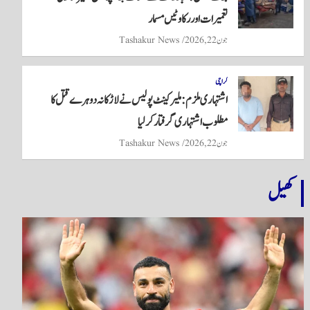
تعمیرات اور رکاوٹیں مسمار
جون 22, 2026
Tashakur News
کراچی
اشتہاری ملزم: ملیر کینٹ پولیس نے لاڑکانہ دوہرے قتل کا
مطلوب اشتہاری گرفتار کر لیا
جون 22, 2026
Tashakur News
کھیل