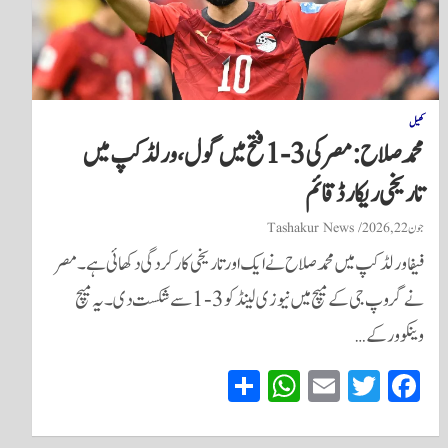
کھیل
محمد صلاح: مصر کی 3-1 فتح میں گول، ورلڈکپ میں
تاریخی ریکارڈ قائم
جون 22, 2026
Tashakur News
فیفا ورلڈکپ میں محمد صلاح نے ایک اور تاریخی کارکردگی دکھائی ہے۔ مصر
نے گروپ جی کے میچ میں نیوزی لینڈ کو 3-1 سے شکست دی۔ یہ میچ
وینکوور کے…
S
W
E
T
Fa
ha
ha
m
wi
ce