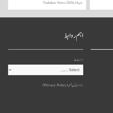
جون 16, 2026
Tashakur News
اہم روابط
زمرہ جات
o
u
رازداری کی پالیسی (Privacy Policy)