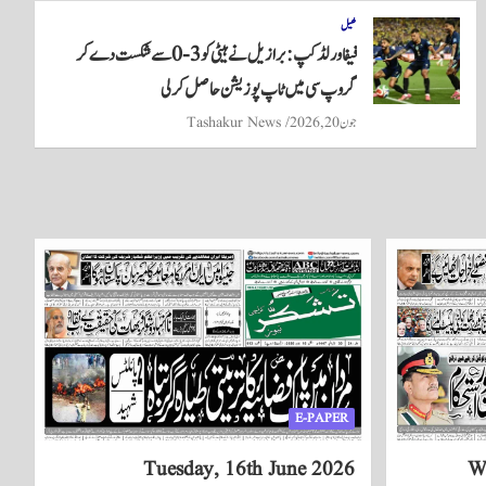
کھیل
فیفا ورلڈ کپ: برازیل نے ہیٹی کو 3-0 سے شکست دے کر
گروپ سی میں ٹاپ پوزیشن حاصل کر لی
جون 20, 2026
Tashakur News
E-PAPER
Tuesday, 16th June 2026
W