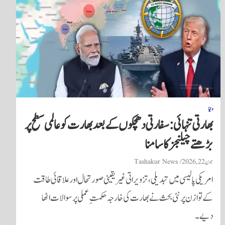
دنیا
بھارتی تنہائی: سفارتی دھچکوں کے بعد بھارت کو عالمی سطح پر
بڑھتے چیلنجز کا سامنا
جون 22, 2026
Tashakur News
امریکی پالیسی میں تبدیلی، تزویراتی غیر یقینی صورتحال اور علاقائی طاقت
کے توازن پر نئی بحث نے بھارت کی خارجہ حکمتِ عملی پر سوالات اٹھا
دیے۔