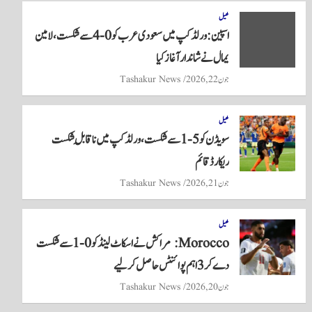
re
ts
ail
tte
bo
A
r
ok
کھیل
اسپین: ورلڈکپ میں سعودی عرب کو 0-4 سے شکست، لامین
pp
یمال نے شاندار آغاز کیا
جون 22, 2026
Tashakur News
کھیل
سویڈن کو 5-1 سے شکست، ورلڈ کپ میں ناقابلِ شکست
ریکارڈ قائم
جون 21, 2026
Tashakur News
کھیل
Morocco: مراکش نے اسکاٹ لینڈ کو 0-1 سے شکست
دے کر 3 اہم پوائنٹس حاصل کر لیے
جون 20, 2026
Tashakur News