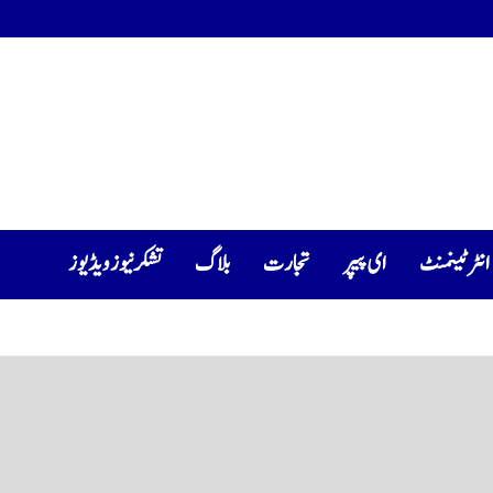
انٹرٹینمنٹ
ای پیپر
تجارت
بلاگ
تشکرنیوز ویڈیوز