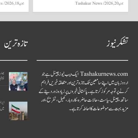
جون 20, 2026
Tashakur News
جون 18, 2026
ws
تشکر نیوز
تازہ ترین
Tashakurnews.com ایک ویب نیوز چینل ہے جو
بھار
چیلنج
اردو زبان میں اپنے سامعین تک تازہ ترین اور متعلقہ خبریں فراہم
کرنے پر توجہ مرکوز کرتا ہے۔ پاکستانی خبروں پر زیادہ زور دینے کے
ساتھ، چینل سیاست، حالات حاضرہ، کاروبار، کھیل، تفریح، اور
مزید بہت سے موضوعات کا احاطہ کرتا ہے۔
میں 