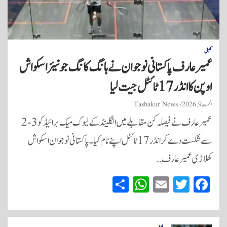
کھیل
عمیر عارف پاکستانی نوجوان نے ہانگ کانگ جونیئر اسکواش
اوپن کا انڈر 17 ٹائٹل جیت لیا
اگست 9, 2026
Tashakur News
عمیر عارف نے فیصلہ کن مقابلے میں انگلینڈ کے لیوک میک برائیڈ کو 3-2
سے شکست دے کر انڈر 17 ٹائٹل اپنے نام کیا۔ پاکستانی نوجوان اسکواش
کھلاڑی عمیر عارف…
S
W
E
T
Fa
ha
ha
m
wi
ce
re
ts
ail
tte
bo