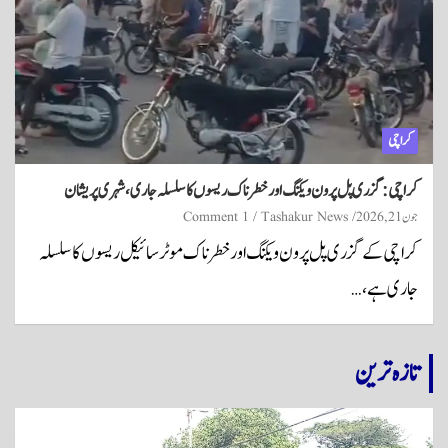
کراچی
کراچی: گزری پل پر ون ویلنگ اور خطرناک ریسوں کا سلسلہ جاری، شہری پریشان
جون 21, 2026
Tashakur News
1 Comment
کراچی کے گزری پل پر ون ویلنگ اور خطرناک موٹر سائیکل ریسوں کا سلسلہ
جاری ہے،…
تازہ ترین