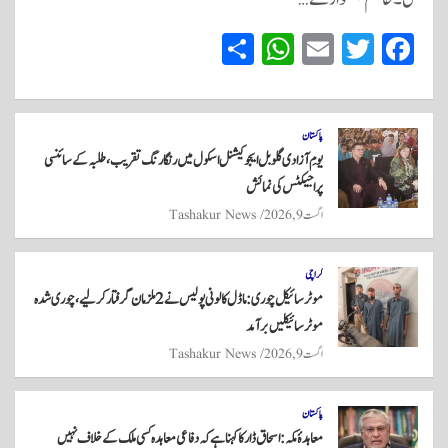
S
W
E
T
Fa
ha
ha
m
wi
ce
re
ts
ail
tte
bo
A
r
ok
پاکستان
یومِ آزادی گلوبل ایجوکیشنل اسکول میں رنگا رنگ تقریب، طلبہ کے سائنسی
pp
پراجیکٹس کی نمائش
اگست 9, 2026
Tashakur News
کراچی
موٹر سائیکل چوری: ماڈل کالونی پولیس نے 2 ملزمان گرفتار کر لیے، چوری شدہ
موٹر سائیکلیں برآمد
اگست 9, 2026
Tashakur News
پاکستان
معاہدۂ مکہ: اسحاق ڈار کا کہنا ہے کہ دفاعی معاہدہ کسی ملک کے خلاف نہیں