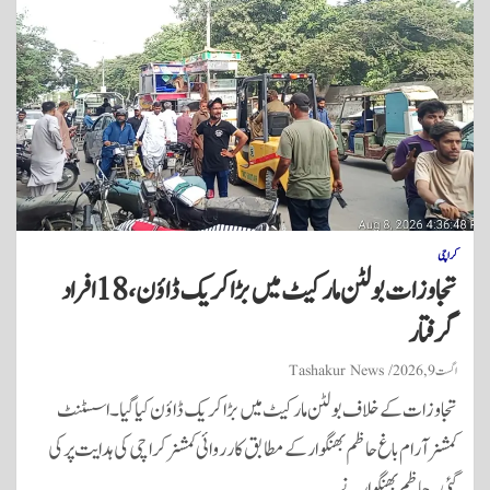
کراچی
تجاوزات بولٹن مارکیٹ میں بڑا کریک ڈاؤن، 18 افراد
گرفتار
اگست 9, 2026
Tashakur News
تجاوزات کے خلاف بولٹن مارکیٹ میں بڑا کریک ڈاؤن کیا گیا۔ اسسٹنٹ
کمشنر آرام باغ حاظم بھنگوار کے مطابق کارروائی کمشنر کراچی کی ہدایت پر کی
گئی۔ حاظم بھنگوار نے…