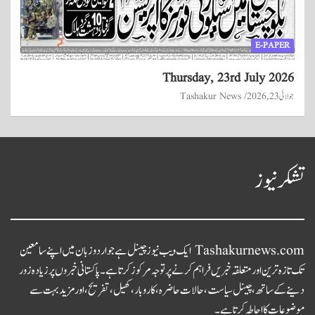
E-PAPER
Thursday, 23rd July 2026
جولائی 23, 2026
Tashakur News
تشکر نیوز
Tashakurnews.com ایک ویب نیوز چینل ہے جو اردو زبان میں اپنے سامعین
تک تازہ ترین اور متعلقہ خبریں فراہم کرنے پر توجہ مرکوز کرتا ہے۔ پاکستانی خبروں پر زیادہ زور
دینے کے ساتھ، چینل سیاست، حالات حاضرہ، کاروبار، کھیل، تفریح، اور مزید بہت سے
موضوعات کا احاطہ کرتا ہے۔