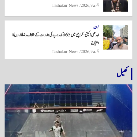
اگست 9, 2026
Tashakur News
کراچی
ایدھی ڈکیتی: کراچی میں 65 لاکھ روپے کی واردات کے خلاف رضاکاروں کا
احتجاج
اگست 9, 2026
Tashakur News
کھیل