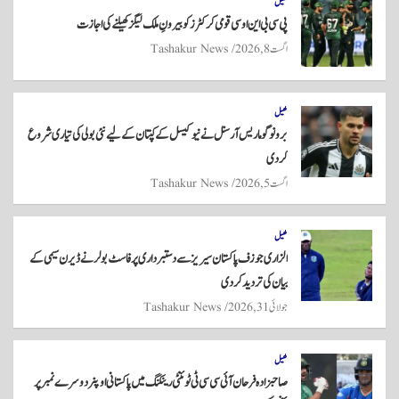
A
r
ok
کھیل
پی سی بی این او سی قومی کرکٹرز کو بیرونِ ملک لیگز کھیلنے کی اجازت
pp
اگست 8, 2026
Tashakur News
کھیل
برونو گوماریس آرسنل نے نیو کیسل کے کپتان کے لیے نئی بولی کی تیاری شروع
کر دی
اگست 5, 2026
Tashakur News
کھیل
الزاری جوزف پاکستان سیریز سے دستبرداری پر فاسٹ بولر نے ڈیرن سیمی کے
بیان کی تردید کر دی
جولائی 31, 2026
Tashakur News
کھیل
صاحبزادہ فرحان آئی سی سی ٹی ٹوئنٹی رینکنگ میں پاکستانی اوپنر دوسرے نمبر پر