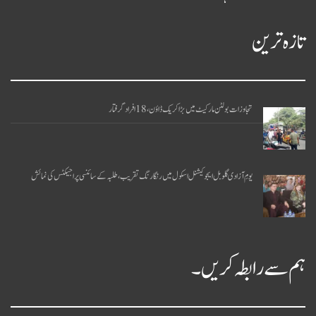
تازہ ترین
تجاوزات بولٹن مارکیٹ میں بڑا کریک ڈاؤن، 18 افراد گرفتار
یومِ آزادی گلوبل ایجوکیشنل اسکول میں رنگا رنگ تقریب، طلبہ کے سائنسی پراجیکٹس کی نمائش
ہم سے رابطہ کریں۔