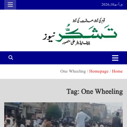
Ski
پیر, اگست 10, 2026
t
conten
Tashakur News
Tashakur News
One Wheeling
Homepage
Home
Tag:
One Wheeling