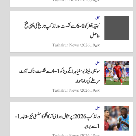
جون 20, 2026
Tashakur News
کھیل
کینیڈا قطر کو 0-6 سے شکست، ورلڈ کپ تاریخ کی پہلی فتح
حاصل
جون 19, 2026
Tashakur News
کھیل
سوئٹزرلینڈ بوسنیا ہرزیگووینا کو 1-4 سے شکست، ناک آؤٹ
مرحلے کی راہ ہموار
جون 19, 2026
Tashakur News
کھیل
ورلڈ کپ 2026: پرتگال اور ڈی آر کانگو کا سنسنی خیز مقابلہ 1-
1 سے برابر
جون 18, 2026
Tashakur News