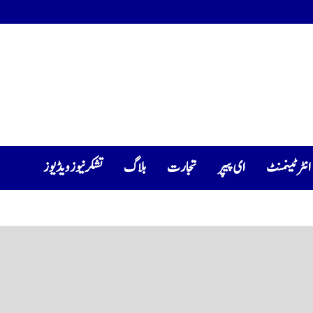
انٹرٹینمنٹ
ای پیپر
تجارت
بلاگ
تشکرنیوز ویڈیوز