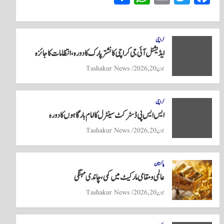
ha
ha
m
wi
ce
re
ts
ail
tte
bo
A
r
ok
کراچی
ایڈیشنل آئی جی کراچی کا نشتر پارک کا دورہ، انتظامات کا جائزہ
pp
جون 20, 2026
Tashakur News
کراچی
ایس ایس پی ڈسٹرکٹ سینٹرل کا امام بارگاہوں کا دورہ
جون 20, 2026
Tashakur News
پاکستان
عالمی و مقامی مارکیٹ میں کمی، چاندی مہنگی
جون 20, 2026
Tashakur News