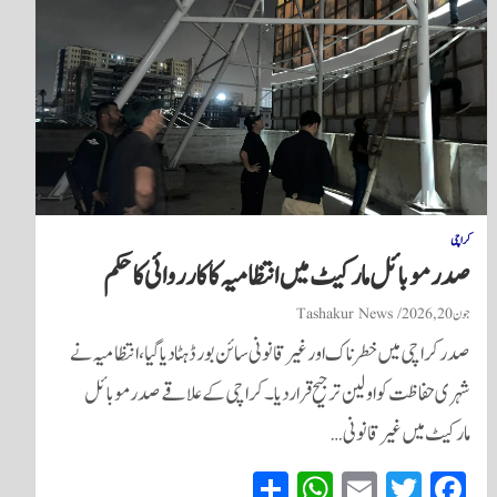
کراچی
صدر موبائل مارکیٹ میں انتظامیہ کا کارروائی کا حکم
جون 20, 2026
Tashakur News
صدر کراچی میں خطرناک اور غیر قانونی سائن بورڈ ہٹا دیا گیا، انتظامیہ نے
شہری حفاظت کو اولین ترجیح قرار دیا۔ کراچی کے علاقے صدر موبائل
مارکیٹ میں غیر قانونی…
S
W
E
T
Fa