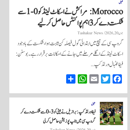
کھیل
Morocco: مراکش نے اسکاٹ لینڈ کو 0-1 سے
شکست دے کر 3 اہم پوائنٹس حاصل کر لیے
جون 20, 2026
Tashakur News
گروپ سی کے میچ میں ابتدائی گول فیصلہ کن ثابت ہوا، شکست کے باوجود
اسکاٹ لینڈ کے اگلے مرحلے میں جانے کے امکانات برقرار رہے۔ بوسٹن:
فیفا فٹبال ورلڈ کپ…
S
W
E
T
Fa
ha
ha
m
wi
ce
re
ts
ail
tte
bo
A
r
ok
کھیل
فیفا ورلڈ کپ: برازیل نے ہیٹی کو 3-0 سے شکست دے کر
pp
گروپ سی میں ٹاپ پوزیشن حاصل کر لی