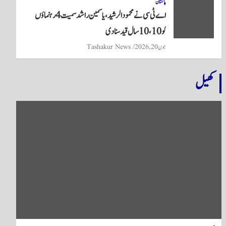
پاکستان
اے ٹی سی نے محمود الرشید، یاسمین راشد سمیت 4 رہنماؤں
کو 10،10 سال قید سنا دی
جون 20, 2026
Tashakur News
کھیل