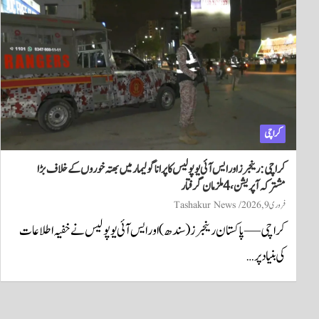
کراچی
کراچی: رینجرز اور ایس آئی یو پولیس کا پرانا گولیمار میں بھتہ خوروں کے خلاف بڑا
مشترکہ آپریشن، 4 ملزمان گرفتار
فروری 9, 2026
Tashakur News
کراچی — پاکستان رینجرز (سندھ) اور ایس آئی یو پولیس نے خفیہ اطلاعات
کی بنیاد پر…