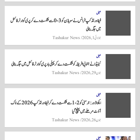
re
ts
ail
tte
bo
A
r
ok
کھیل
فیفا ورلڈ کپ فرانس نے سویڈن کو 3-0 سے شکست دے کر پری کوارٹر فائنل
pp
میں جگہ بنا لی
جولائی 1, 2026
Tashakur News
کھیل
کینیڈا نے جنوبی افریقہ کو شکست دے کر پہلی بار پری کوارٹر فائنل میں جگہ بنا لی
جون 29, 2026
Tashakur News
کھیل
ایکواڈور: جرمنی کو 2-1 سے شکست دے کر فیفا ورلڈ کپ 2026 کے ناک
آؤٹ مرحلے میں پہنچ گیا
جون 26, 2026
Tashakur News
کھیل