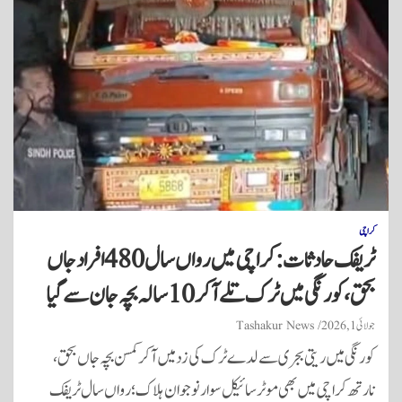
کراچی
ٹریفک حادثات: کراچی میں رواں سال 480 افراد جاں
بحق، کورنگی میں ٹرک تلے آکر 10 سالہ بچہ جان سے گیا
جولائی 1, 2026
Tashakur News
کورنگی میں ریتی بجری سے لدے ٹرک کی زد میں آکر کمسن بچہ جاں بحق،
نارتھ کراچی میں بھی موٹر سائیکل سوار نوجوان ہلاک؛ رواں سال ٹریفک