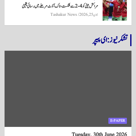
مراکش ہیٹی کو 4-2 سے شکست، ناک آؤٹ مرحلے میں رسائی یقینی
جون 25, 2026
Tashakur News
تشکر نیوز: ای پیپر
E-PAPER
Tuesday, 30th June 2026