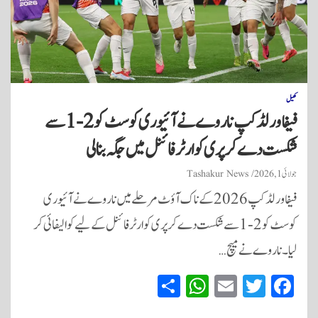
کھیل
فیفا ورلڈ کپ ناروے نے آئیوری کوسٹ کو 2-1 سے
شکست دے کر پری کوارٹر فائنل میں جگہ بنا لی
جولائی 1, 2026
Tashakur News
فیفا ورلڈ کپ 2026 کے ناک آؤٹ مرحلے میں ناروے نے آئیوری
کوسٹ کو 2-1 سے شکست دے کر پری کوارٹر فائنل کے لیے کوالیفائی کر
لیا۔ ناروے نے میچ…
S
W
E
T
Fa
ha
ha
m
wi
ce