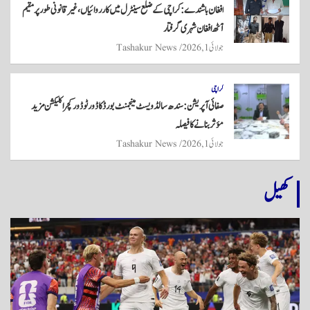
افغان باشندے: کراچی کے ضلع سینٹرل میں کارروائیاں، غیر قانونی طور پر مقیم
آٹھ افغان شہری گرفتار
جولائی 1, 2026
Tashakur News
کراچی
صفائی آپریشن: سندھ سالڈ ویسٹ مینجمنٹ بورڈ کا ڈور ٹو ڈور کچرا کلیکشن مزید
مؤثر بنانے کا فیصلہ
جولائی 1, 2026
Tashakur News
کھیل