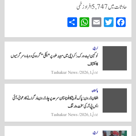
حادثات میں 5,747 افراد زخمی
S
W
E
T
Fa
ha
ha
m
wi
ce
re
ts
ail
tte
bo
A
r
ok
کراچی
کوکین نیٹ ورک: کراچی میں مبینہ طور پر "پنکی” گروہ کی دوبارہ سرگرمیوں
pp
کا انکشاف
جولائی 1, 2026
Tashakur News
پاکستان
افغان ڈرون: پاک فوج کا بلوچستان سرحد پر چار ڈرون مار گرانے کا دعویٰ، آئی
ایس پی آر کی سخت وارننگ
جولائی 1, 2026
Tashakur News
کراچی