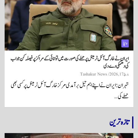
دنیا
ایران نے خارگ آئل ٹرمینل پر حملے کی صورت میں توانائی کے مراکز پر فیصلہ کن جواب
کی دھمکی دے دی
مارچ 17, 2026
Tashakur News
تہران: ایران نے اپنے اہم تیل برآمدی مرکز خارگ آئل ٹرمینل پر کسی بھی
حملے کی…
تازہ ترین