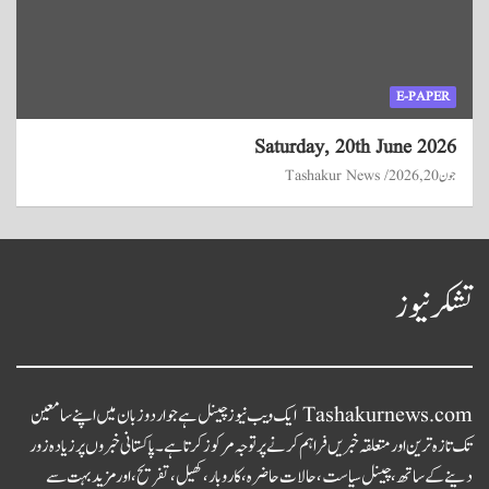
E-PAPER
Saturday, 20th June 2026
جون 20, 2026
Tashakur News
تشکر نیوز
Tashakurnews.com ایک ویب نیوز چینل ہے جو اردو زبان میں اپنے سامعین
تک تازہ ترین اور متعلقہ خبریں فراہم کرنے پر توجہ مرکوز کرتا ہے۔ پاکستانی خبروں پر زیادہ زور
دینے کے ساتھ، چینل سیاست، حالات حاضرہ، کاروبار، کھیل، تفریح، اور مزید بہت سے