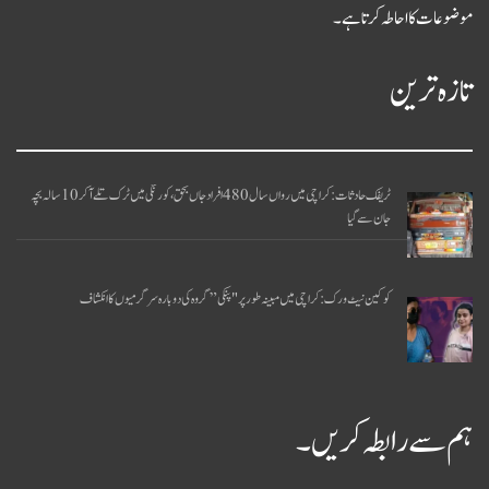
موضوعات کا احاطہ کرتا ہے۔
تازہ ترین
ٹریفک حادثات: کراچی میں رواں سال 480 افراد جاں بحق، کورنگی میں ٹرک تلے آکر 10 سالہ بچہ
جان سے گیا
کوکین نیٹ ورک: کراچی میں مبینہ طور پر "پنکی” گروہ کی دوبارہ سرگرمیوں کا انکشاف
ہم سے رابطہ کریں۔