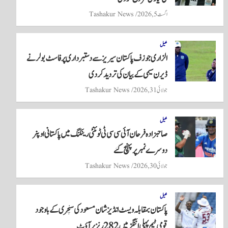
اگست 5, 2026
Tashakur News
کھیل
الزاری جوزف پاکستان سیریز سے دستبرداری پر فاسٹ بولر نے
ڈیرن سیمی کے بیان کی تردید کر دی
جولائی 31, 2026
Tashakur News
کھیل
صاحبزادہ فرحان آئی سی سی ٹی ٹوئنٹی رینکنگ میں پاکستانی اوپنر
دوسرے نمبر پر پہنچ گئے
جولائی 30, 2026
Tashakur News
کھیل
پاکستان بمقابلہ ویسٹ انڈیز شان مسعود کی سنچری کے باوجود
قومی ٹیم پہلی اننگز میں 282 رنز پر آؤٹ