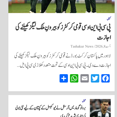
کھیل
پی سی بی این او سی قومی کرکٹرز کو بیرونِ ملک لیگز کھیلنے کی
اجازت
اگست 8, 2026
Tashakur News
لاہور میں پاکستان کرکٹ بورڈ نے قومی کرکٹرز کو بیرونِ ملک لیگز کھیلنے کی
اجازت دے دی۔ پی سی بی این او سی کے تحت متعدد کھلاڑی سی پی ایل…
S
W
E
T
Fa
ha
ha
m
wi
ce
re
ts
ail
tte
bo
A
r
ok
کھیل
برونو گوماریس آرسنل نے نیو کیسل کے کپتان کے لیے نئی بولی
pp
کی تیاری شروع کر دی