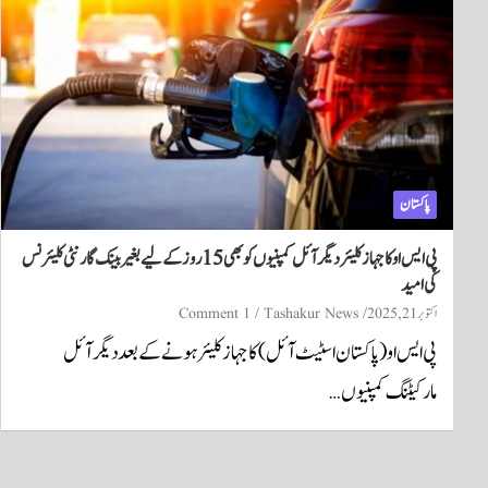
پاکستان
پی ایس او کا جہاز کلیئر دیگر آئل کمپنیوں کو بھی 15 روز کے لیے بغیر بینک گارنٹی کلیئرنس
کی امید
اکتوبر 21, 2025
Tashakur News
1 Comment
پی ایس او (پاکستان اسٹیٹ آئل) کا جہاز کلیئر ہونے کے بعد دیگر آئل
مارکیٹنگ کمپنیوں…