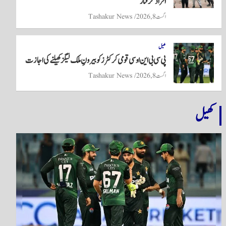
افراد گرفتار
اگست 8, 2026
Tashakur News
کھیل
پی سی بی این او سی قومی کرکٹرز کو بیرونِ ملک لیگز کھیلنے کی اجازت
اگست 8, 2026
Tashakur News
کھیل