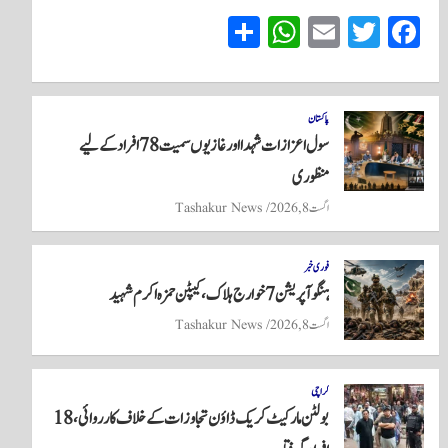
S
W
E
T
Fa
ha
ha
m
wi
ce
re
ts
ail
tte
bo
A
r
ok
پاکستان
سول اعزازات شہدا اور غازیوں سمیت 78 افراد کے لیے
pp
منظوری
اگست 8, 2026
Tashakur News
فوری خبر
ہنگو آپریشن 7 خوارج ہلاک، کیپٹن حمزہ اکرم شہید
اگست 8, 2026
Tashakur News
کراچی
بولٹن مارکیٹ کریک ڈاؤن تجاوزات کے خلاف کارروائی، 18