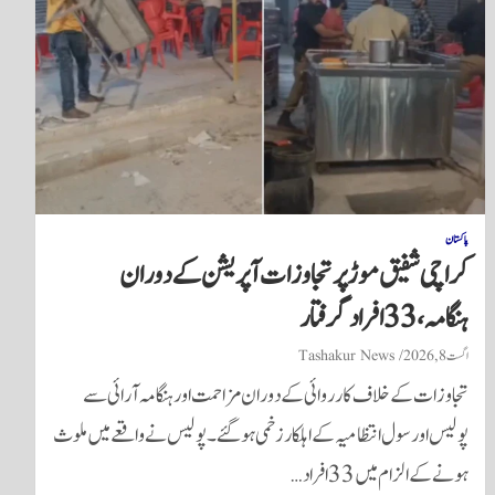
پاکستان
کراچی شفیق موڑ پر تجاوزات آپریشن کے دوران
ہنگامہ، 33 افراد گرفتار
اگست 8, 2026
Tashakur News
تجاوزات کے خلاف کارروائی کے دوران مزاحمت اور ہنگامہ آرائی سے
پولیس اور سول انتظامیہ کے اہلکار زخمی ہوگئے۔ پولیس نے واقعے میں ملوث
ہونے کے الزام میں 33 افراد…