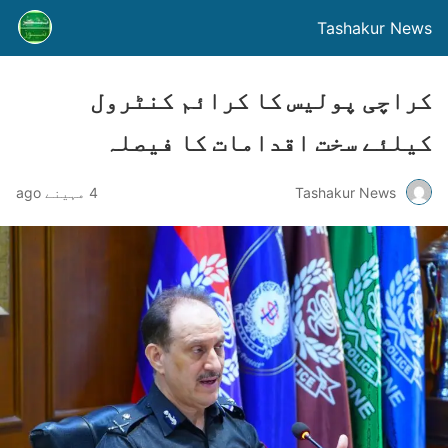
Tashakur News
کراچی پولیس کا کرائم کنٹرول
کیلئے سخت اقدامات کا فیصلہ
Tashakur News
4 مہینے ago