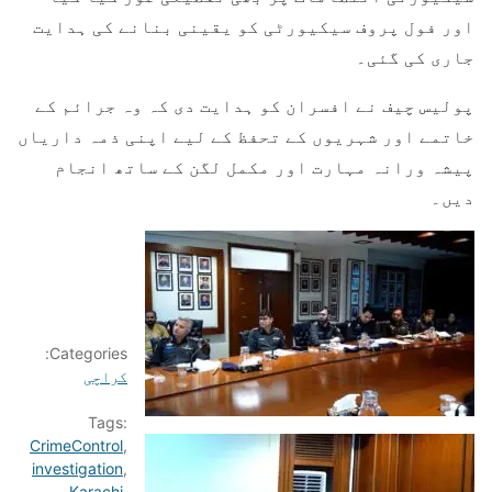
اور فول پروف سیکیورٹی کو یقینی بنانے کی ہدایت
جاری کی گئی۔
پولیس چیف نے افسران کو ہدایت دی کہ وہ جرائم کے
خاتمے اور شہریوں کے تحفظ کے لیے اپنی ذمہ داریاں
پیشہ ورانہ مہارت اور مکمل لگن کے ساتھ انجام
دیں۔
Categories:
کراچی
Tags:
CrimeControl
,
investigation
,
Karachi
,