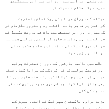
اے، ضلعی ایس ایس پیز اور ایس پیز انویسٹیگیشن
سمیت دیگر حکام نے شرکت کی۔
میٹنگ کے دوران جرائم کی روک تھام، اسٹریٹ
کرائمز پر قابو پانے، اشتہاری و مفرور ملزمان کی
گرفتاری اور زیرِ تفتیش مقدمات کی بروقت تکمیل کے
حوالے سے اہم ہدایات جاری کی گئیں۔ پولیس چیف نے
جرائم میں کمی کے لیے مؤثر اور جامع حکمتِ عملی
اپنانے پر زور دیا۔
اجلاس میں حالیہ بارشوں کے دوران ڈسٹرکٹ پولیس
اور ٹریفک پولیس کی کارکردگی کو سراہا گیا، جبکہ
فینسی اور غیر رجسٹرڈ گاڑیوں کے خلاف جاری مہم کا
بھی جائزہ لیا گیا اور اس میں مزید بہتری لانے کی
ہدایت کی گئی۔
مزید برآں،
پاکستان سپر لیگ
کے آئندہ میچز کے
سیکیورٹی انتظامات پر بھی تفصیلی غور کیا گیا