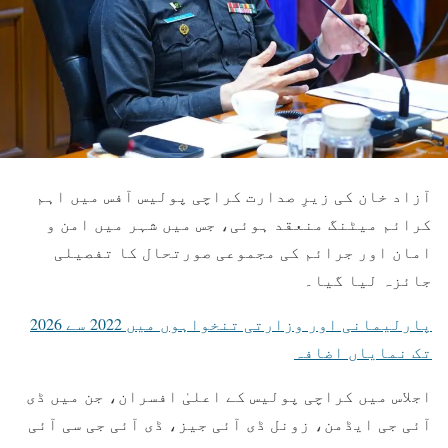
آزاد خان
کی زیرِ صدارت
کراچی پولیس آفس
میں اہم
کرائم میٹنگ منعقد ہوئی، جس میں شہر میں امن و
امان اور جرائم کی مجموعی صورتحال کا تفصیلی
جائزہ لیا گیا۔
پارلیمانی اور وزارتی تنخواہوں میں 2022 سے 2026
تک نمایاں اضافہ
اجلاس میں
کراچی پولیس
کے اعلیٰ افسران، جن میں ڈی
آئی جی ایڈمن، زونل ڈی آئی جیز، ڈی آئی جی سی آئی