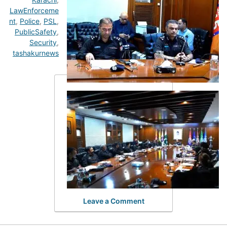
LawEnforceme
nt
,
Police
,
PSL
,
PublicSafety
,
Security
,
tashakurnews
Leave a Comment