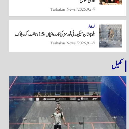
کاری متوقع
اگست 9, 2026
Tashakur News
فوری خبر
بلوچستان سیکیورٹی فورسز کی کارروائیاں، 15 دہشت گرد ہلاک
اگست 9, 2026
Tashakur News
کھیل