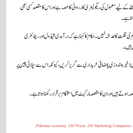
کھنے کے لیے معمول کی ریگولیٹری کارروائی کا حصہ ہے اور اس کا مقصد کسی بھی
کنا ہے۔
م کی قلت کا خدشہ نہیں۔ حکام کا کہنا ہے کہ درآمدی شیڈول اور ریفائنری
 ہیں۔
 ذخیرہ اندوزی یا اضافی خریداری سے گریز کریں، کیونکہ اس سے سپلائی چین پر
صہ ہوتے ہیں اور ان کا مقصد مارکیٹ میں استحکام برقرار رکھنا ہوتا ہے۔
,
Pakistan economy
,
Oil Prices
,
Oil Marketing Companies