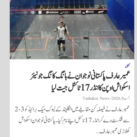
کھیل
عمیر عارف پاکستانی نوجوان نے ہانگ کانگ جونیئر
اسکواش اوپن کا انڈر 17 ٹائٹل جیت لیا
اگست 9, 2026
Tashakur News
عمیر عارف نے فیصلہ کن مقابلے میں انگلینڈ کے لیوک میک برائیڈ کو 3-2
سے شکست دے کر انڈر 17 ٹائٹل اپنے نام کیا۔ پاکستانی نوجوان اسکواش
کھلاڑی عمیر عارف…