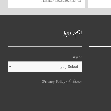
جولائی 23, 2026
Tashakur News
اہم روابط
زمرہ جات
o
u
رازداری کی پالیسی (Privacy Policy)