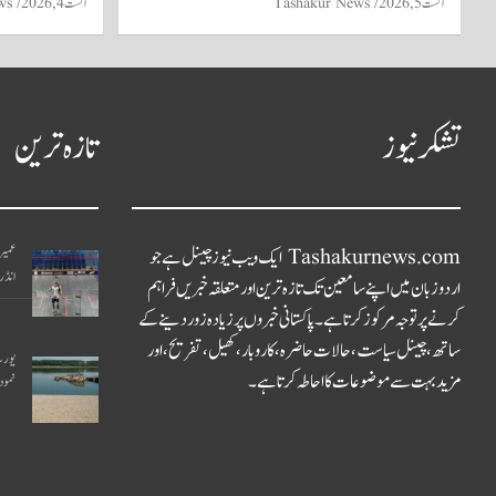
اگست 5, 2026
Tashakur News
اگست 4, 2026
ws
تشکر نیوز
تازہ ترین
Tashakurnews.com ایک ویب نیوز چینل ہے جو
عمیر
انڈر 17 ٹائٹل جیت ل
اردو زبان میں اپنے سامعین تک تازہ ترین اور متعلقہ خبریں فراہم
کرنے پر توجہ مرکوز کرتا ہے۔ پاکستانی خبروں پر زیادہ زور دینے کے
ساتھ، چینل سیاست، حالات حاضرہ، کاروبار، کھیل، تفریح، اور
یورپ
مزید بہت سے موضوعات کا احاطہ کرتا ہے۔
نمود