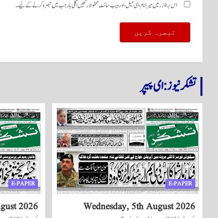
اس براؤزر میں میرا نام، ای میل، اور ویب سائٹ محفوظ رکھیں اگلی بار جب میں تبصرہ کرنے کےلیے۔
تشکر نیوز: ای پیپر
E-PAPER
E-PAPER
ugust 2026
Wednesday, 5th August 2026