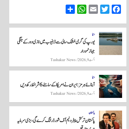
S
W
E
T
Fa
ha
ha
m
wi
ce
re
ts
ail
tte
bo
A
r
ok
دنیا
یورپ کی گرمی خشک سالی سے ڈینیوب میں نازی دور کے جنگی
pp
جہاز نمودار
اگست 9, 2026
Tashakur News
دنیا
آبنائے ہرمز: ایران نے امریکا کے سامنے 6 شرائط رکھ دیں
اگست 9, 2026
Tashakur News
پاکستان
پاکستان ترکش پیٹرولیم آف شور ڈرلنگ کرے گی، بڑی سرمایہ