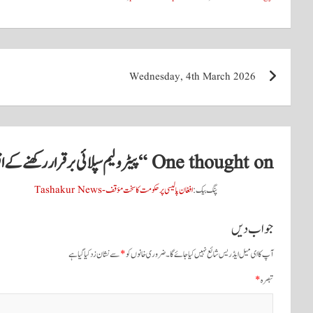
A
r
ok
pp
پوسٹوں
Wednesday, 4th March 2026
کی
نیویگیشن
One thought on “
پیٹرولیم سپلائی برقرار رکھنے کے 
پنگ بیک:
افغان پالیسی پر حکومت کا سخت مؤقف - Tashakur News
جواب دیں
آپ کا ای میل ایڈریس شائع نہیں کیا جائے گا۔
ضروری خانوں کو
*
سے نشان زد کیا گیا ہے
تبصرہ
*