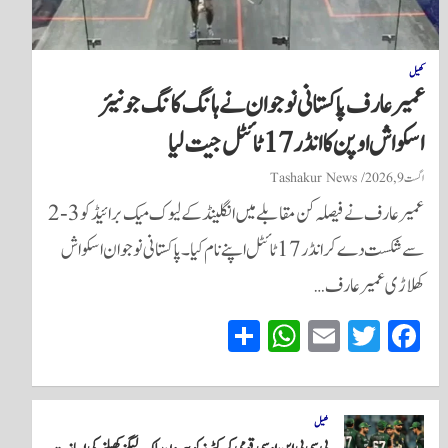
کھیل
عمیر عارف پاکستانی نوجوان نے ہانگ کانگ جونیئر
اسکواش اوپن کا انڈر 17 ٹائٹل جیت لیا
اگست 9, 2026
Tashakur News
عمیر عارف نے فیصلہ کن مقابلے میں انگلینڈ کے لیوک میک برائیڈ کو 3-2
سے شکست دے کر انڈر 17 ٹائٹل اپنے نام کیا۔ پاکستانی نوجوان اسکواش
کھلاڑی عمیر عارف…
S
W
E
T
Fa
ha
ha
m
wi
ce
re
ts
ail
tte
bo
A
r
ok
کھیل