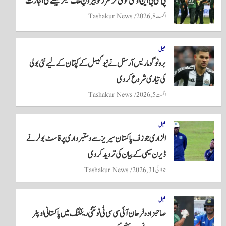
پی سی بی این او سی قومی کرکٹرز کو بیرونِ ملک لیگز کھیلنے کی اجازت
pp
اگست 8, 2026
Tashakur News
کھیل
برونو گوماریس آرسنل نے نیو کیسل کے کپتان کے لیے نئی بولی
کی تیاری شروع کر دی
اگست 5, 2026
Tashakur News
کھیل
الزاری جوزف پاکستان سیریز سے دستبرداری پر فاسٹ بولر نے
ڈیرن سیمی کے بیان کی تردید کر دی
جولائی 31, 2026
Tashakur News
کھیل
صاحبزادہ فرحان آئی سی سی ٹی ٹوئنٹی رینکنگ میں پاکستانی اوپنر