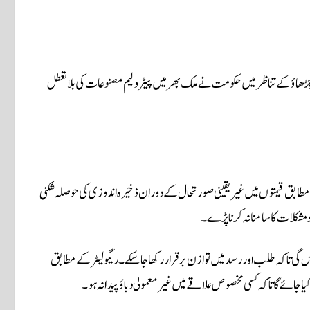
ار چڑھاؤ کے تناظر میں حکومت نے ملک بھر میں پیٹرولیم مصنوعات کی بلا تعطل
ابق قیمتوں میں غیر یقینی صورتحال کے دوران ذخیرہ اندوزی کی حوصلہ شکنی
و مشکلات کا سامنا نہ کرنا پڑے۔
کیں گی تاکہ طلب اور رسد میں توازن برقرار رکھا جا سکے۔ ریگولیٹر کے مطابق
ائے گا تاکہ کسی مخصوص علاقے میں غیر معمولی دباؤ پیدا نہ ہو۔