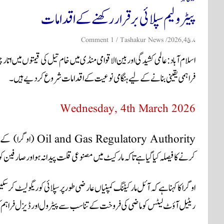
پیٹرولیم سپلائی برقرار رکھنے کے اقدامات
مارچ 4, 2026
Tashakur News
1 Comment
اسلام آباد: عالمی کشیدگی اور بین الاقوامی منڈی میں خام تیل کی قیمتوں میں ات
فراہمی یقینی بنانے کے لیے ہنگامی نوعیت کے اقدامات شروع کر دیے ہیں۔
Wednesday, 4th March 2026
Oil and Gas Regulatory Authority
(اوگرا) کے مط
کرنے کا فیصلہ کیا گیا ہے تاکہ مارکیٹ میں مصنوعی قلت پیدا نہ ہو اور صارفین ک
اوگرا کا کہنا ہے کہ آئل مارکیٹنگ کمپنیاں عارضی طور پر سپلائی کو ریگولیٹ کر س
ریٹیل آؤٹ لیٹس کو ماضی کی فروخت کے تناسب سے پیٹرول اور ڈیزل فراہم کیا ج