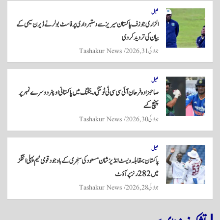
کھیل
الزاری جوزف پاکستان سیریز سے دستبرداری پر فاسٹ بولر نے ڈیرن سیمی کے
بیان کی تردید کر دی
جولائی 31, 2026
Tashakur News
کھیل
صاحبزادہ فرحان آئی سی سی ٹی ٹوئنٹی رینکنگ میں پاکستانی اوپنر دوسرے نمبر پر
پہنچ گئے
جولائی 30, 2026
Tashakur News
کھیل
پاکستان بمقابلہ ویسٹ انڈیز شان مسعود کی سنچری کے باوجود قومی ٹیم پہلی اننگز
میں 282 رنز پر آؤٹ
جولائی 28, 2026
Tashakur News