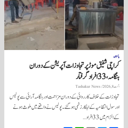
پاکستان
کراچی شفیق موڑ پر تجاوزات آپریشن کے دوران
ہنگامہ، 33 افراد گرفتار
اگست 8, 2026
Tashakur News
تجاوزات کے خلاف کارروائی کے دوران مزاحمت اور ہنگامہ آرائی سے پولیس
اور سول انتظامیہ کے اہلکار زخمی ہوگئے۔ پولیس نے واقعے میں ملوث ہونے
کے الزام میں 33 افراد…