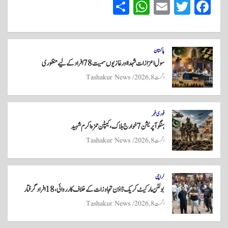
S
W
E
T
Fa
ha
ha
m
wi
ce
re
ts
ail
tte
bo
A
r
ok
پاکستان
سول اعزازات شہدا اور غازیوں سمیت 78 افراد کے لیے منظوری
pp
اگست 8, 2026
Tashakur News
فوری خبر
ہنگو آپریشن 7 خوارج ہلاک، کیپٹن حمزہ اکرم شہید
اگست 8, 2026
Tashakur News
کراچی
بولٹن مارکیٹ کریک ڈاؤن تجاوزات کے خلاف کارروائی، 18 افراد گرفتار
اگست 8, 2026
Tashakur News