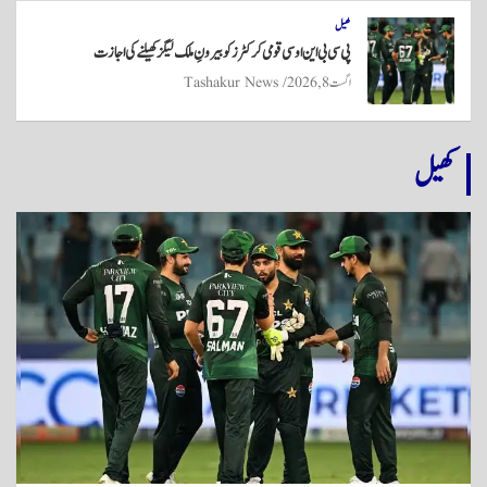
کھیل
پی سی بی این او سی قومی کرکٹرز کو بیرونِ ملک لیگز کھیلنے کی اجازت
اگست 8, 2026
Tashakur News
کھیل