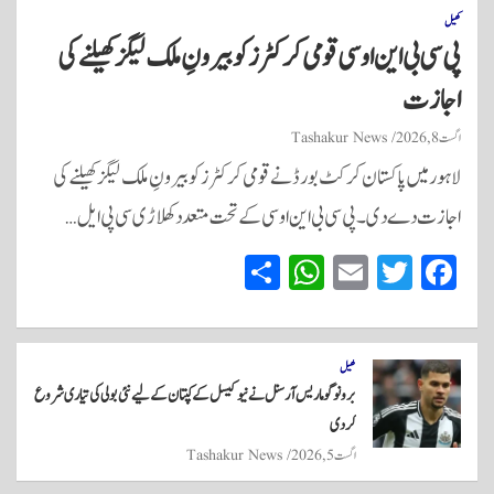
کھیل
پی سی بی این او سی قومی کرکٹرز کو بیرونِ ملک لیگز کھیلنے کی
اجازت
اگست 8, 2026
Tashakur News
لاہور میں پاکستان کرکٹ بورڈ نے قومی کرکٹرز کو بیرونِ ملک لیگز کھیلنے کی
اجازت دے دی۔ پی سی بی این او سی کے تحت متعدد کھلاڑی سی پی ایل…
S
W
E
T
Fa
ha
ha
m
wi
ce
re
ts
ail
tte
bo
A
r
ok
کھیل
برونو گوماریس آرسنل نے نیو کیسل کے کپتان کے لیے نئی بولی کی تیاری شروع
pp
کر دی
اگست 5, 2026
Tashakur News