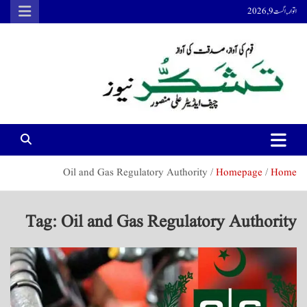
Ski
اتوار, اگست 9, 2026
t
conten
Tashakur News
Tashakur News
Oil and Gas Regulatory Authority
Homepage
Home
Tag:
Oil and Gas Regulatory Authority