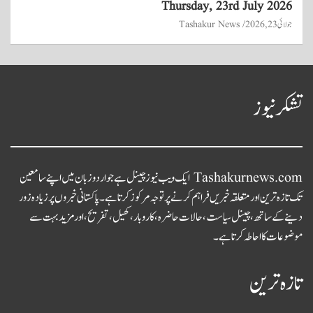
Thursday, 23rd July 2026
جولائی 23, 2026
Tashakur News
تشکر نیوز
Tashakurnews.com ایک ویب نیوز چینل ہے جو اردو زبان میں اپنے سامعین
تک تازہ ترین اور متعلقہ خبریں فراہم کرنے پر توجہ مرکوز کرتا ہے۔ پاکستانی خبروں پر زیادہ زور
دینے کے ساتھ، چینل سیاست، حالات حاضرہ، کاروبار، کھیل، تفریح، اور مزید بہت سے
موضوعات کا احاطہ کرتا ہے۔
تازہ ترین